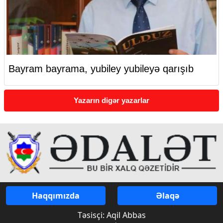
Bayram bayrama, yubiley yubileyə qarışıb
Yazarın digər yazarlar
Haqqımızda
Əlaqə
Təsisçi: Aqil Abbas