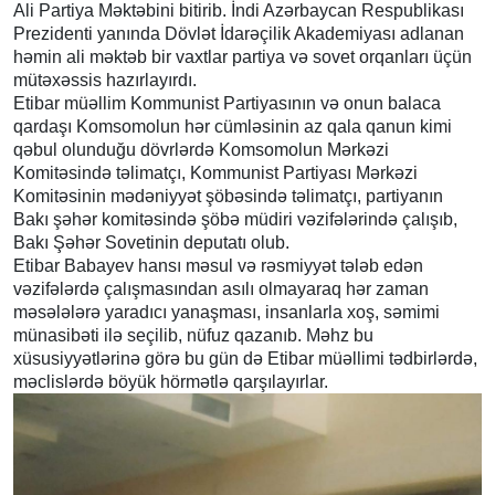
Ali Partiya Məktəbini bitirib. İndi Azərbaycan Respublikası
Prezidenti yanında Dövlət İdarəçilik Akademiyası adlanan
həmin ali məktəb bir vaxtlar partiya və sovet orqanları üçün
mütəxəssis hazırlayırdı.
Etibar müəllim Kommunist Partiyasının və onun balaca
qardaşı Komsomolun hər cümləsinin az qala qanun kimi
qəbul olunduğu dövrlərdə Komsomolun Mərkəzi
Komitəsində təlimatçı, Kommunist Partiyası Mərkəzi
Komitəsinin mədəniyyət şöbəsində təlimatçı, partiyanın
Bakı şəhər komitəsində şöbə müdiri vəzifələrində çalışıb,
Bakı Şəhər Sovetinin deputatı olub.
Etibar Babayev hansı məsul və rəsmiyyət tələb edən
vəzifələrdə çalışmasından asılı olmayaraq hər zaman
məsələlərə yaradıcı yanaşması, insanlarla xoş, səmimi
münasibəti ilə seçilib, nüfuz qazanıb. Məhz bu
xüsusiyyətlərinə görə bu gün də Etibar müəllimi tədbirlərdə,
məclislərdə böyük hörmətlə qarşılayırlar.