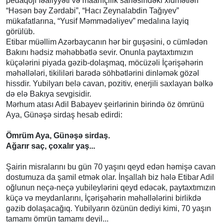
pedaqoji fəaliyyəti və maarifçilik sahəsindəki xidmətləri
“Həsən bəy Zərdabi”, “Hacı Zeynalabdin Tağıyev”
mükafatlarına, “Yusif Məmmədəliyev” medalına layiq
görülüb.
Etibar müəllim Azərbaycanın hər bir guşəsini, o cümlədən
Bakını hədsiz məhəbbətlə sevir. Onunla paytaxtımızın
küçələrini piyada gəzib-dolaşmaq, möcüzəli İçərişəhərin
məhəllələri, tikililəri barədə söhbətlərini dinləmək gözəl
hissdir. Yubilyarı belə cavan, pozitiv, enerjili saxlayan bəlkə
də elə Bakıya sevgisidir.
Mərhum atası Adil Babayev şeirlərinin birində öz ömrünü
Aya, Günəşə sirdaş hesab edirdi:
Ömrüm Aya, Günəşə sirdaş.
Ağarır saç, çoxalır yaş...
Şairin misralarını bu gün 70 yaşını qeyd edən həmişə cavan
dostumuza da şamil etmək olar. İnşallah biz hələ Etibar Adil
oğlunun neçə-neçə yubileylərini qeyd edəcək, paytaxtımızın
küçə və meydanlarını, İçərişəhərin məhəllələrini birlikdə
gəzib dolaşacağıq. Yubilyarın özünün dediyi kimi, 70 yaşın
tamamı ömrün tamamı deyil...