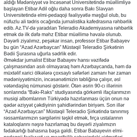
aldığı Mədəniyyət və İncəsənət Universitetində müəllimliyə
başlayan Etibar Adil oğlu daha sonra Bakı Slavyan
Universitetində elmi-pedaqoji fəaliyyətlə məşğul olub, bu
nüfuzlu ali tədris ocağında jurnalistika kafedrasına rəhbərlik
edib. Az.TV-də yaradılan Teleradio Akademiyasına rəhbərlik
etmək də ilk dəfə məhz Etibar müəllimə həvalə olunub.
Dəyərli ziyalımız, peşəkar insan, professor Etibar Babayev
bu gün “Azad Azərbaycan” Müstəqil Teleradio Şirkətinin
Bədii Şurasına uğurla sədrlik edir.
Əməkdar jurnalist Etibar Babayev hansı vəzifədə
çalışmasından asılı olmayaraq həm Azərbaycanda, həm də
müxtəlif xarici ölkələrə çoxsaylı səfərləri zamanı hər zaman
mədəniyyətimizin, incəsənətimizin təbliğinə çalışır, əsl
vətəndaşlıq nümunəsi göstərir. Ötən əsrin 90-cı illərinin
sonlarında “Bakı-Raks” studiyasında görkəmli ifaçılarımızın
musiqi albomlarının Türkiyədə hazırlanması üçün onun nə
qədər əziyyət çəkdiyinin şahidlərindən biriyəm. Son illər
“Azad Azərbaycan” Müstəqil Teleradio Şirkətində tanınmış
rəssamlarımızın sərgilərini təşkil etmək, fırça ustalarının
kataloqlarını nəşrə hazırlamaq bu dəyərli ziyalımızın
fədakarlığı bahasına başa gəldi. Etibar Babayevin elmi-