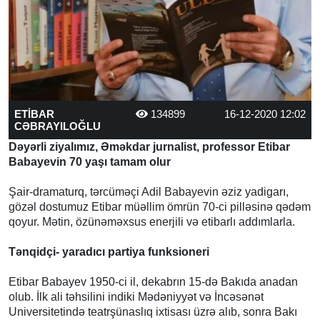
ETİBAR
134899
16-12-2020 12:02
CƏBRAYILOĞLU
Dəyərli ziyalımız, Əməkdar jurnalist, professor Etibar
Babayevin 70 yaşı tamam olur
Şair-dramaturq, tərcüməçi Adil Babayevin əziz yadigarı,
gözəl dostumuz Etibar müəllim ömrün 70-ci pilləsinə qədəm
qoyur. Mətin, özünəməxsus enerjili və etibarlı addımlarla.
Tənqidçi- yaradıcı partiya funksioneri
Etibar Babayev 1950-ci il, dekabrın 15-də Bakıda anadan
olub. İlk ali təhsilini indiki Mədəniyyət və İncəsənət
Universitetində teatrşünaslıq ixtisası üzrə alıb, sonra Bakı