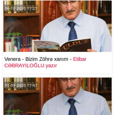
16-10-2020 17:27
Venera - Bizim Zöhrə xanım -
Etibar
CƏBRAYILOĞLU yazır
11-09-2020 17:47