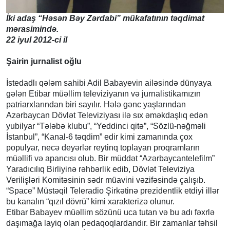
İki adaş “Həsən Bəy Zərdabi” mükafatının təqdimat
mərasimində.
22 iyul 2012-ci il
Şairin jurnalist oğlu
İstedadlı qələm sahibi Adil Babayevin ailəsində dünyaya
gələn Etibar müəllim televiziyanın və jurnalistikamızın
patriarxlarından biri sayılır. Hələ gənc yaşlarından
Azərbaycan Dövlət Televiziyası ilə sıx əməkdaşlıq edən
yubilyar “Tələbə klubu”, “Yeddinci qitə”, “Sözlü-nəğməli
İstanbul”, “Kanal-6 təqdim” edir kimi zamanında çox
populyar, necə deyərlər reytinq toplayan proqramların
müəllifi və aparıcısı olub. Bir müddət “Azərbaycantelefilm”
Yaradıcılıq Birliyinə rəhbərlik edib, Dövlət Televiziya
Verilişləri Komitəsinin sədr müavini vəzifəsində çalışıb.
“Space” Müstəqil Teleradio Şirkətinə prezidentlik etdiyi illər
bu kanalın “qızıl dövrü” kimi xarakterizə olunur.
Etibar Babayev müəllim sözünü uca tutan və bu adı fəxrlə
daşımağa layiq olan pedaqoqlardandır. Bir zamanlar təhsil