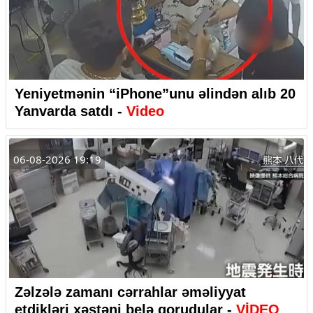
Yeniyetmənin “iPhone”unu əlindən alıb 20
Yanvarda satdı -
Video
06-08-2026 19:19
Zəlzələ zamanı cərrahlar əməliyyat
etdikləri xəstəni belə qorudular -
VİDEO