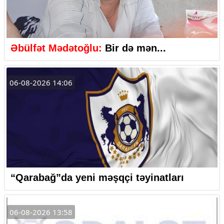
Əbülfət Mədətoğlu:
Bir də mən...
06-08-2026 14:06
“Qarabağ”da yeni məşqçi təyinatları
06-08-2026 13:58