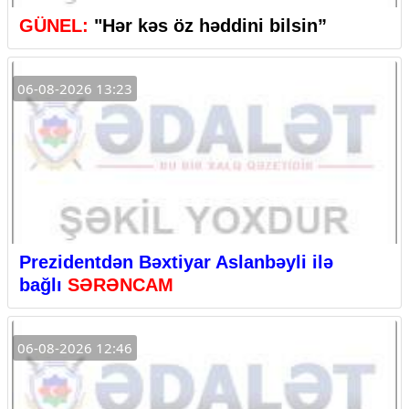
GÜNEL:
"Hər kəs öz həddini bilsin”
06-08-2026 13:23
Prezidentdən Bəxtiyar Aslanbəyli ilə
bağlı
SƏRƏNCAM
06-08-2026 12:46