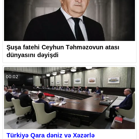
Şuşa fatehi Ceyhun Təhməzovun atası
dünyasını dəyişdi
00:02
Türkiyə Qara dəniz və Xəzərlə