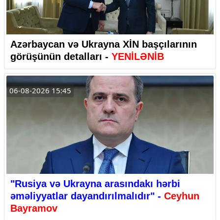
Azərbaycan və Ukrayna XİN başçılarının
görüşünün detalları -
YENİLƏNİB
06-08-2026 15:45
"Rusiya və Ukrayna arasındakı hərbi
əməliyyatlar dayandırılmalıdır" -
Ceyhun
Bayramov