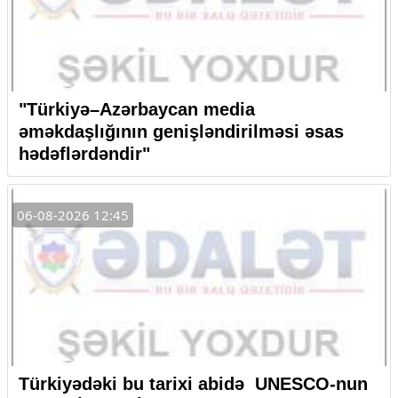
"Türkiyə–Azərbaycan media
əməkdaşlığının genişləndirilməsi əsas
hədəflərdəndir"
06-08-2026 12:45
Türkiyədəki bu tarixi abidə UNESCO-nun