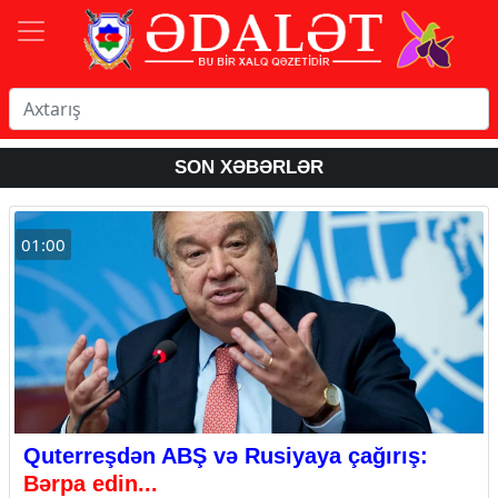
SON XƏBƏRLƏR
01:00
Quterreşdən ABŞ və Rusiyaya çağırış:
Bərpa edin...