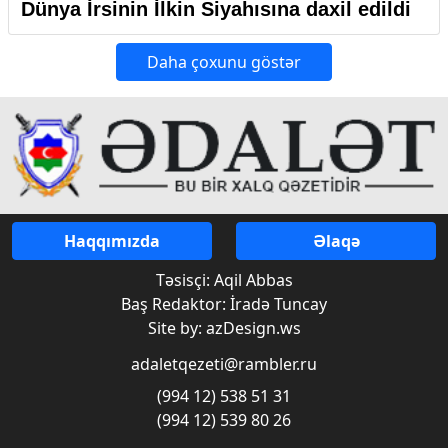
Dünya İrsinin İlkin Siyahısına daxil edildi
Daha çoxunu göstər
Haqqımızda
Əlaqə
Təsisçi: Aqil Abbas
Baş Redaktor: İradə Tuncay
Site by: azDesign.ws
adaletqezeti@rambler.ru
(994 12) 538 51 31
(994 12) 539 80 26