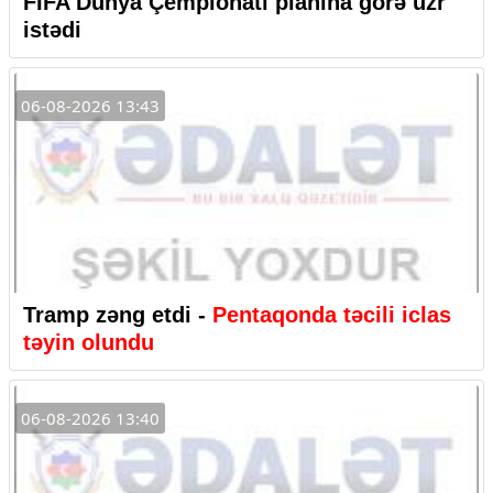
FİFA Dünya Çempionatı planına görə üzr
istədi
06-08-2026 13:43
Tramp zəng etdi -
Pentaqonda təcili iclas
təyin olundu
06-08-2026 13:40