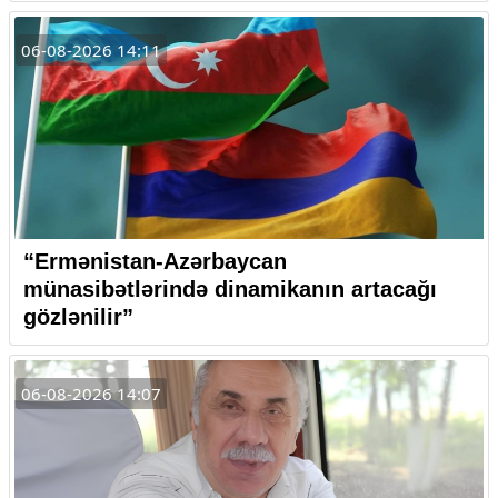
06-08-2026 14:11
“Ermənistan-Azərbaycan
münasibətlərində dinamikanın artacağı
gözlənilir”
06-08-2026 14:07