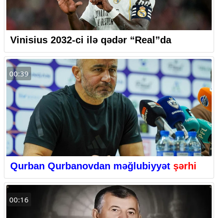
Vinisius 2032-ci ilə qədər “Real”da
00:39
Qurban Qurbanovdan məğlubiyyət
şərhi
00:16