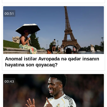
00:51
Anomal istilər Avropada nə qədər insanın
həyatına son qoyacaq?
00:43