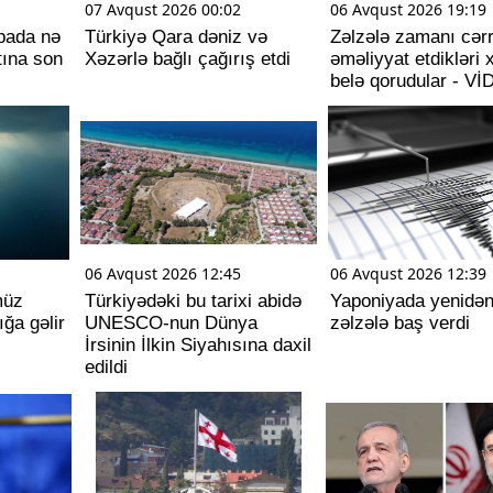
07 Avqust 2026 00:02
06 Avqust 2026 19:19
opada nə
Türkiyə Qara dəniz və
Zəlzələ zamanı cərr
tına son
Xəzərlə bağlı çağırış etdi
əməliyyat etdikləri 
belə qorudular - V
06 Avqust 2026 12:45
06 Avqust 2026 12:39
müz
Türkiyədəki bu tarixi abidə
Yaponiyada yenidən
ığa gəlir
UNESCO-nun Dünya
zəlzələ baş verdi
İrsinin İlkin Siyahısına daxil
edildi