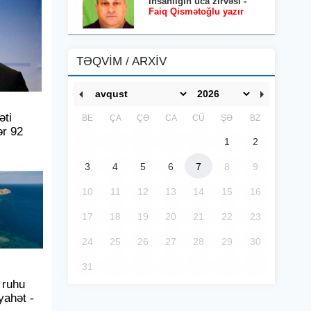
İnsanlığın uca zirvəsi -
Faiq Qismətoğlu yazır
TƏQVİM / ARXİV
əti
BE
ÇA
ÇƏ
CA
CÜ
ŞƏ
BZ
ər 92
1
2
3
4
5
6
7
8
9
10
11
12
13
14
15
16
17
18
19
20
21
22
23
24
25
26
27
28
29
30
31
 ruhu
yahət -