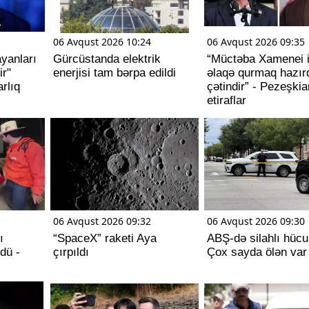
06 Avqust 2026 10:24
06 Avqust 2026 09:35
yanları
Gürcüstanda elektrik
“Müctəba Xamenei i
ir"
enerjisi tam bərpa edildi
əlaqə qurmaq hazır
rlıq
çətindir” - Pezeşki
etiraflar
06 Avqust 2026 09:32
06 Avqust 2026 09:30
ı
“SpaceX” raketi Aya
ABŞ-də silahlı hüc
dü -
çırpıldı
Çox sayda ölən var