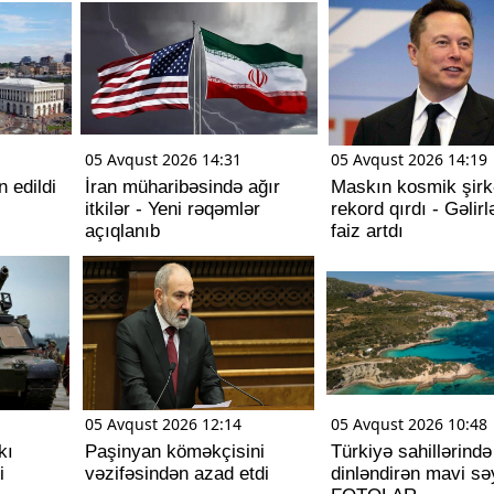
05 Avqust 2026 14:31
05 Avqust 2026 14:19
 edildi
İran müharibəsində ağır
Maskın kosmik şirk
itkilər - Yeni rəqəmlər
rekord qırdı - Gəlirl
açıqlanıb
faiz artdı
05 Avqust 2026 12:14
05 Avqust 2026 10:48
kı
Paşinyan köməkçisini
Türkiyə sahillərində
i
vəzifəsindən azad etdi
dinləndirən mavi sə