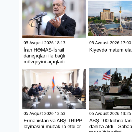
05 Avqust 2026 18:13
05 Avqust 2026 17:00
İran HƏMAS-İsrail
Kiyevdə matəm elan
danışıqları ilə bağlı
mövqeyini açıqladı
05 Avqust 2026 13:53
05 Avqust 2026 13:25
Ermənistan və ABŞ TRIPP
ABŞ 100 köhnə tan
layihəsini müzakirə etdilər
dənizə atdı - Səbəb