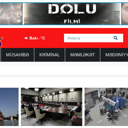
Bakı -°C
MÜSAHİBƏ
KRİMİNAL
MƏMLƏKƏT
MƏDƏNİY