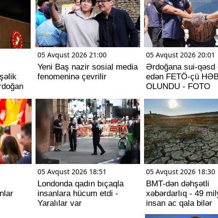
05 Avqust 2026 21:00
05 Avqust 2026 20:01
Yeni Baş nazir sosial media
Ərdoğana sui-qəsd 
şəlik
fenomeninə çevrilir
edən FETÖ-çü HƏ
Ərdoğan
OLUNDU - FOTO
05 Avqust 2026 18:51
05 Avqust 2026 18:30
Londonda qadın bıçaqla
BMT-dən dəhşətli
nlar
insanlara hücum etdi -
xəbərdarlıq - 49 mi
Yaralılar var
insan ac qala bilər