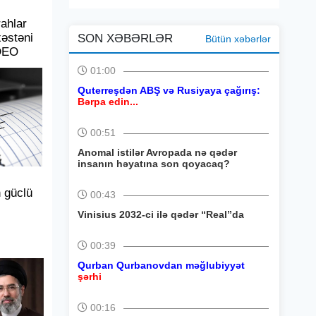
ahlar
xəstəni
SON XƏBƏRLƏR
Bütün xəbərlər
İDEO
01:00
Quterreşdən ABŞ və Rusiyaya çağırış:
Bərpa edin...
00:51
Anomal istilər Avropada nə qədər
insanın həyatına son qoyacaq?
 güclü
00:43
Vinisius 2032-ci ilə qədər “Real”da
00:39
Qurban Qurbanovdan məğlubiyyət
şərhi
00:16