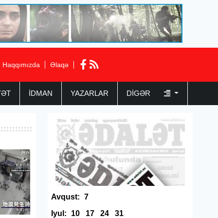
Haqqımızda
Əlaqə
YƏT
İDMAN
YAZARLAR
DIGƏR
Avqust:
7
Iyul:
10
17
24
31