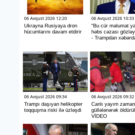
06 Avqust 2026 12:20
06 Avqust 2026 10:33
Ukrayna Rusiyaya dron
"Bu cür məlumat ya
hücumlarını davam etdirir
həbs cəzası gözləy
- Trampdan xəbərda
06 Avqust 2026 09:34
06 Avqust 2026 09:32
Trampı daşıyan helikopter
Canlı yayım zaman
toqquşma riski ilə üzləşdi
güllələnərək öldürül
VİDEO