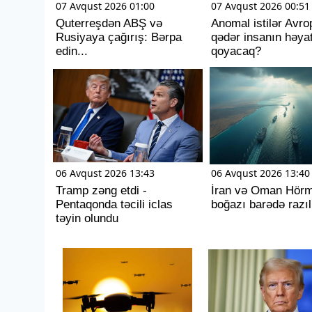
07 Avqust 2026 01:00
07 Avqust 2026 00:51
Quterreşdən ABŞ və
Anomal istilər Avr
Rusiyaya çağırış: Bərpa
qədər insanın həya
edin...
qoyacaq?
06 Avqust 2026 13:43
06 Avqust 2026 13:40
Tramp zəng etdi -
İran və Oman Hör
Pentaqonda təcili iclas
boğazı barədə razıl
təyin olundu