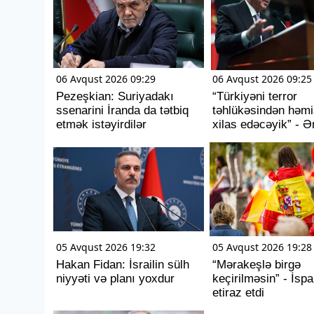
06 Avqust 2026 09:29
06 Avqust 2026 09:25
Pezeşkian: Suriyadakı
“Türkiyəni terror
ssenarini İranda da tətbiq
təhlükəsindən həmi
etmək istəyirdilər
xilas edəcəyik” - 
05 Avqust 2026 19:32
05 Avqust 2026 19:28
Hakan Fidan: İsrailin sülh
“Mərakeşlə birgə
niyyəti və planı yoxdur
keçirilməsin” - İspa
etiraz etdi