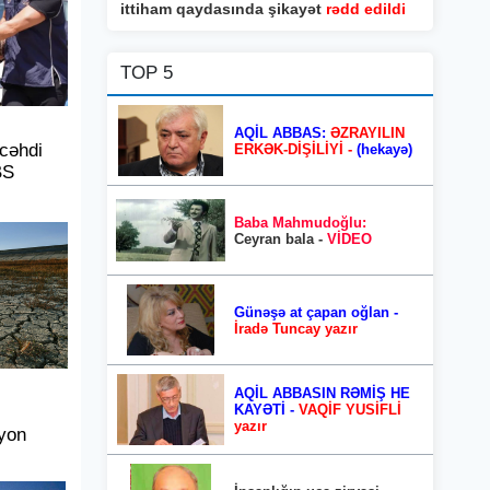
ittiham qaydasında şikayət
rədd edildi
TOP 5
AQİL ABBAS:
ƏZRAYILIN
cəhdi
ERKƏK-DİŞİLİYİ -
(hekayə)
BS
Baba Mahmudoğlu:
Ceyran bala -
VİDEO
Günəşə at çapan oğlan -
İradə Tuncay yazır
AQİL ABBASIN RƏMİŞ HE
KAYƏTİ -
VAQİF YUSİFLİ
yazır
lyon