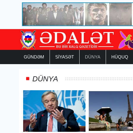
GÜNDƏM
SİYASƏT
DÜNYA
HÜQUQ
DÜNYA