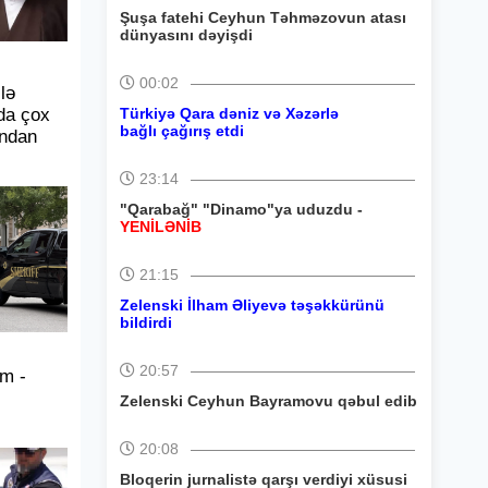
Şuşa fatehi Ceyhun Təhməzovun atası
dünyasını dəyişdi
00:02
lə
da çox
Türkiyə Qara dəniz və Xəzərlə
bağlı çağırış etdi
andan
23:14
"Qarabağ" "Dinamo"ya uduzdu -
YENİLƏNİB
21:15
Zelenski İlham Əliyevə təşəkkürünü
bildirdi
20:57
um -
Zelenski Ceyhun Bayramovu qəbul edib
20:08
Bloqerin jurnalistə qarşı verdiyi xüsusi