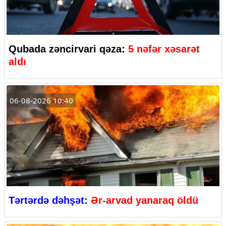
Qubada zəncirvari qəza:
5 nəfər xəsarət
aldı
06-08-2026 10:40
Tərtərdə dəhşət:
Ər-arvad yanaraq öldü