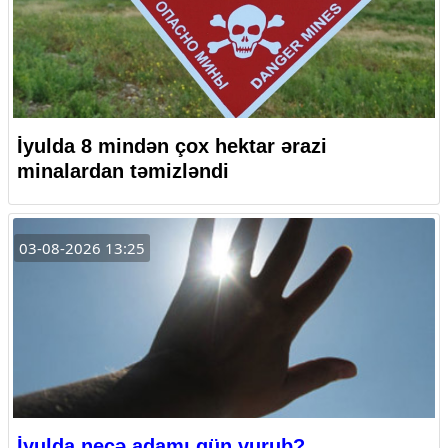
İyulda 8 mindən çox hektar ərazi
minalardan təmizləndi
03-08-2026 13:25
İyulda neçə adamı gün vurub?