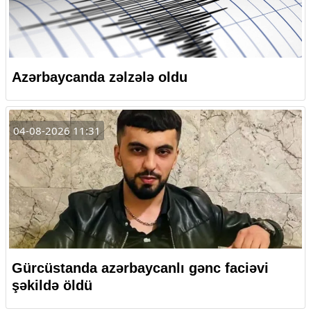
Azərbaycanda zəlzələ oldu
04-08-2026 11:31
Gürcüstanda azərbaycanlı gənc faciəvi
şəkildə öldü