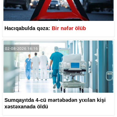
Hacıqabulda qəza:
Bir nəfər ölüb
02-08-2026 16:16
Sumqayıtda 4-cü mərtəbədən yıxılan kişi
xəstəxanada öldü