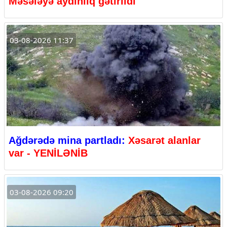
Məsələyə aydınlıq gətirildi
03-08-2026 11:37
Ağdərədə mina partladı:
Xəsarət alanlar
var - YENİLƏNİB
03-08-2026 09:20