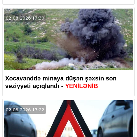
02-08-2026 17:30
Xocavənddə minaya düşən şəxsin son
vəziyyəti açıqlandı -
YENİLƏNİB
02-08-2026 17:22