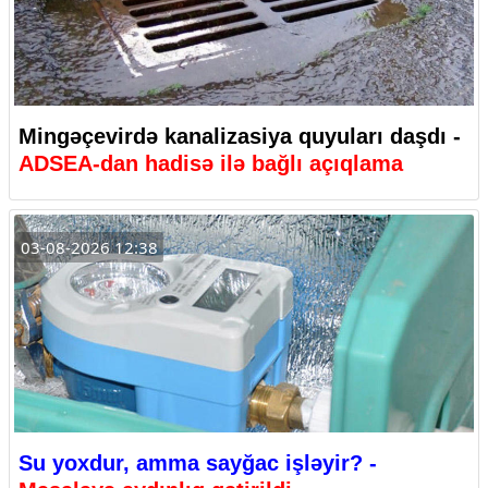
Mingəçevirdə kanalizasiya quyuları daşdı -
ADSEA-dan hadisə ilə bağlı açıqlama
03-08-2026 12:38
Su yoxdur, amma sayğac işləyir? -