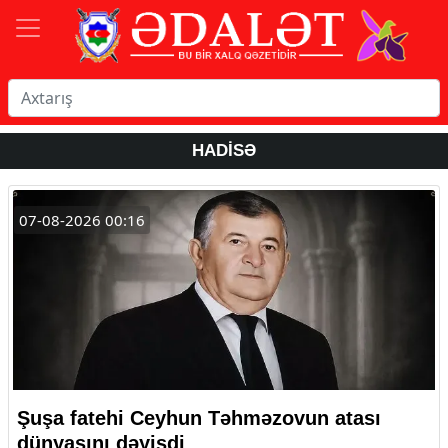
HADİSƏ
07-08-2026 00:16
Şuşa fatehi Ceyhun Təhməzovun atası
dünyasını dəyişdi