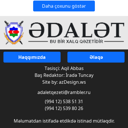
Daha çoxunu göstər
Haqqımızda
Əlaqə
Təsisçi: Aqil Abbas
Baş Redaktor: İradə Tuncay
Site by: azDesign.ws
adaletqezeti@rambler.ru
(994 12) 538 51 31
(994 12) 539 80 26
Məlumatdan istifadə etdikdə istinad mütləqdir.