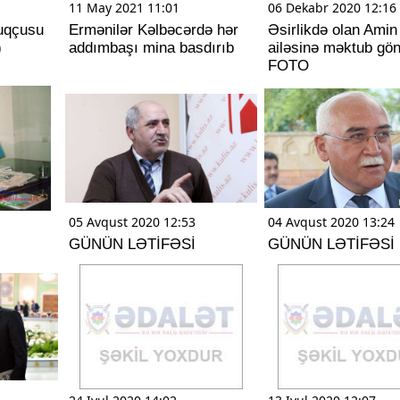
11 May 2021 11:01
06 Dekabr 2020 12:16
luqçusu
Ermənilər Kəlbəcərdə hər
Əsirlikdə olan Amin
)
addımbaşı mina basdırıb
ailəsinə məktub gön
FOTO
05 Avqust 2020 12:53
04 Avqust 2020 13:24
GÜNÜN LƏTİFƏSİ
GÜNÜN LƏTİFƏSİ