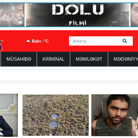
Bakı -°C
MÜSAHİBƏ
KRİMİNAL
MƏMLƏKƏT
MƏDƏNİY