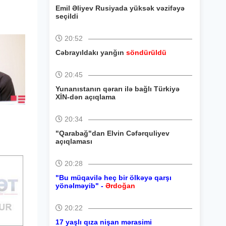
Emil Əliyev Rusiyada yüksək vəzifəyə
seçildi
20:52
Cəbrayıldakı yanğın
söndürüldü
20:45
Yunanıstanın qərarı ilə bağlı Türkiyə
XİN-dən açıqlama
20:34
"Qarabağ"dan Elvin Cəfərquliyev
açıqlaması
20:28
"Bu müqavilə heç bir ölkəyə qarşı
yönəlməyib" -
Ərdoğan
20:22
17 yaşlı qıza nişan mərasimi