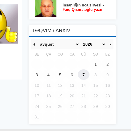
İnsanlığın uca zirvəsi -
Faiq Qismətoğlu yazır
TƏQVİM / ARXİV
BE
ÇA
ÇƏ
CA
CÜ
ŞƏ
BZ
1
2
3
4
5
6
7
8
9
10
11
12
13
14
15
16
17
18
19
20
21
22
23
24
25
26
27
28
29
30
31