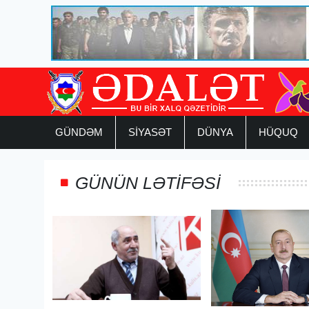
GÜNDƏM
SİYASƏT
DÜNYA
HÜQUQ
GÜNÜN LƏTİFƏSİ