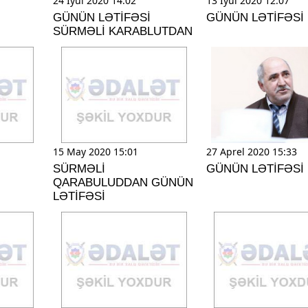
24 Iyul 2020 14:02
13 Iyul 2020 12:07
GÜNÜN LƏTİFƏSİ
GÜNÜN LƏTİFƏSİ
SÜRMƏLİ KARABLUTDAN
15 May 2020 15:01
27 Aprel 2020 15:33
SÜRMƏLİ
GÜNÜN LƏTİFƏSİ
QARABULUDDAN GÜNÜN
LƏTİFƏSİ