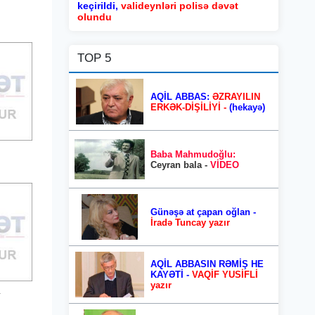
keçirildi,
valideynləri polisə dəvət
olundu
TOP 5
AQİL ABBAS:
ƏZRAYILIN
ERKƏK-DİŞİLİYİ -
(hekayə)
Baba Mahmudoğlu:
Ceyran bala -
VİDEO
Günəşə at çapan oğlan -
İradə Tuncay yazır
AQİL ABBASIN RƏMİŞ HE
KAYƏTİ -
VAQİF YUSİFLİ
yazır
2