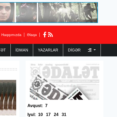
Haqqımızda
Əlaqə
YƏT
İDMAN
YAZARLAR
DIGƏR
Avqust:
7
Iyul:
10
17
24
31