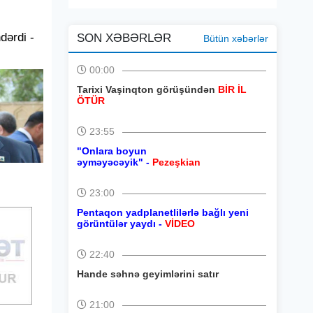
dərdi -
SON XƏBƏRLƏR
Bütün xəbərlər
00:00
Tarixi Vaşinqton görüşündən
BİR İL
ÖTÜR
23:55
"Onlara boyun
əyməyəcəyik" -
Pezeşkian
23:00
Pentaqon yadplanetlilərlə bağlı yeni
görüntülər yaydı -
VİDEO
22:40
Hande səhnə geyimlərini satır
21:00