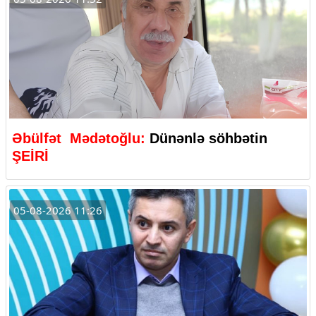
Əbülfət Mədətoğlu:
Dünənlə söhbətin
ŞEİRİ
05-08-2026 11:26