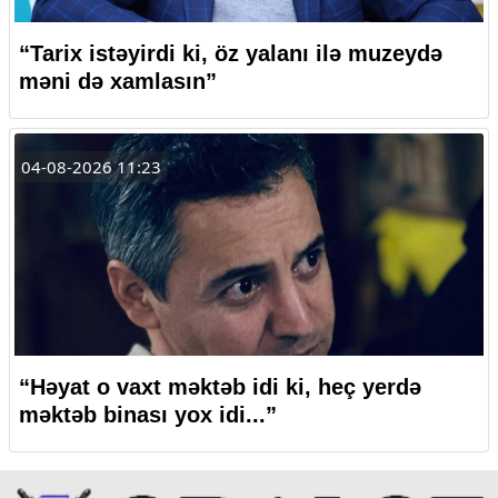
“Tarix istəyirdi ki, öz yalanı ilə muzeydə
məni də xamlasın”
04-08-2026 11:23
“Həyat o vaxt məktəb idi ki, heç yerdə
məktəb binası yox idi...”