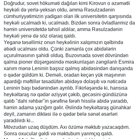
Doğrudur, sovet hökuməti dağılan kimi Kirovun o əzəmətli
heykəli də yerlə-yeksan oldu, amma Rəsulzadənin
cümhuriyyətimizin yadigarı olan ilk universitetin qarşısında
heykəli ucalmadı ki, ucalmadı. Bizdən sonra övladlarımız da
həmin universitetdə təhsil aldılar, amma Rəsulzadənin
heykəli yenə də söz olaraq qaldı.
Yeganə təsəllimiz onun heykəlinin xalqımızın qəlbində
əbədi ucalması oldu. Çünki zamanla çox abidələrin
uçurulmasının şahidi olduq. Buzovnada sovet dövründən
qalma pioner düşərgəsində məskunlaşan zəngilanlı Esmira
xanım mənə Leninin başsız qalmış abidəsindən danışanda
o qədər güldüm ki. Deməli, oradan keçən yük maşınının
apardığı məftillər təsadüfən abidəyə dolaşıb və nəticədə
Leninin başı bədənindən ayrılıb. Fikirləşəndə ki, hansısa
heykəltaraş nə qədər əziyyət çəkib, gecəsini-gündüzünə
qatıb "dahi rəhbər"in şərəfinə fərəh hissilə abidə yaradıb,
həmin adama yazığım gəlir. Əslində heykəltaraş günahkar
deyil, zamanın diktəsi ilə o qədər belə sənət əsərləri
yaradılırdı ki...
Mövzudan uzaq düşdüm. Axı özümə məktub yazacaqdım.
Sonra oxucular gəldi və məktubum yarımçıq qaldı.