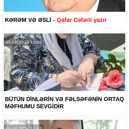
KƏRƏM VƏ ƏSLİ -
Qafar Cəfərli yazır
05-08-2026 12:08
BÜTÜN DİNLƏRİN VƏ FƏLSƏFƏNİN ORTAQ
MƏFHUMU SEVGİDİR
05-08-2026 11:32