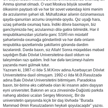
Amma qismət olmadı. O vaxt Moskva böyük sovetlər
ölkəsinin paytaxtı idi və hər bir sovet vətəndaşı kimi mənim
də arzularımın şəhəri idi. Mühafizəkar ailənin özünəməxsus
qayda-qanunları arzumu ürəyimdə qoydu. Qız uşağı hara,
uzaq şəhərdə oxumaq hara. İndiki dövrə baxmayın, biz
gəncliyimizdə heç arzularımızı dilə gətirə bilmirdik. Hər il
respublikamızdan yüzlərlə gənc SSRİ-nin müxtəlif
şəhərlərində oxumağa göndərilirdi və hər dəfə onların
respublika qəzetlərində şəkillərini görəndə dərdim
təzələnirdi. Dərdə baxın, siz Allah! Sonra müqəddəs məbəd
saydığım Bakı Dövlət Universitetinə daxil oldum və
taleyimdən razı qaldım. İndi hər dəfə tərcümeyi-halımı
yazanda məni gülmək tutur.
Yazıram ki, 1987-ci ildə S.M.Kirov adına Azərbaycan Dövlət
Universitetinə daxil olmuşam. 1992-ci ildə M.Ə.Rəsulzadə
adına Bakı Dövlət Universitetini bitirmişəm. Paradoksa
baxın, bir-birinə əks cəbhədə olan iki insanın adını daşıyan
eyni universitet. Bakının ən uca zirvəsində-Dağüstü parkda
nəhəng abidəsi ucalan Sergey Mironoviç. Bir də
universitetin qarşısında kiçik bir daş lövhədə "Burada
Məmməd Əmin Rəsulzadənin heykəli qoyulacaqdır" yazısı.