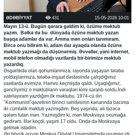
ƏDƏBİYYAT
431
15-05-2026 10:01
Mayın 13-ü. Bugün qərara gəldim ki, özümə məktub
yazım. Bəlkə də bu dünyada özünə məktub yazan
başqa adamlar da var. Amma mən onları tanımıram.
Bircə onu bilirəm ki, adam dar ayaqda olanda özünə
məktub yazmağı da düşünərmiş. Əvvəllər, yəni internet,
mobil telefon olmadığı vaxtlarda bir-birimizə məktub
yazardıq.
Əsgərlikdə olan qohumlarımıza, rayonda yaşayan tələbə
yoldaşlarımıza, tələbə-inşaat dəstəsində çalışdığımız
vaxtlarda evimizə. Hamısı keçmişdə qaldı. Uşaqlığımız,
gəncliyimiz o məktubların vərəqləri kimi saralıb-soldu.İndi
xatırlayıram yazdığım ilk məktubu. 1974-cü ilin
"Kommunist"qəzetinin birinci səhifəsinin kənarında bacıma
iki cümləlik məktub yazmışdım. Beş yaşında, əli təzəcə
qələm tutan mən. Yazmışdım ki, mən Moskvaya oxumağa
gedirəm. İllər keçdi, yaşım 17 oldu. Onda da Moskvaya
getmək istədim.
Ən böyük arzum Moskva Dövlət Universitetində oxumaq idi.