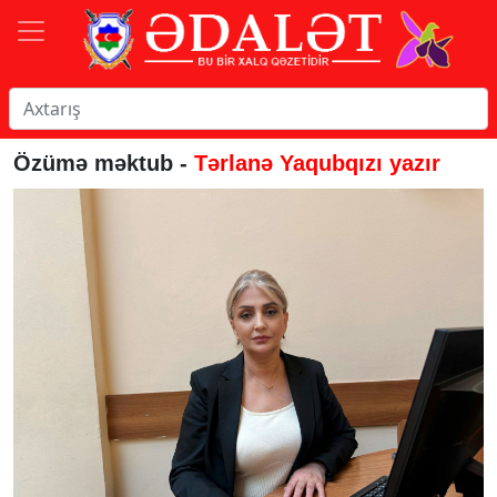
Özümə məktub -
Tərlanə Yaqubqızı yazır