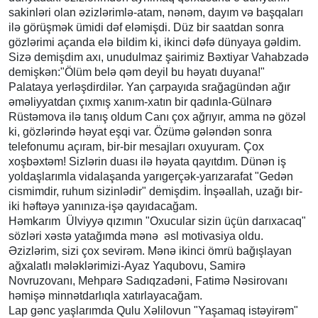
sakinləri olan əzizlərimlə-atam, nənəm, dayım və başqaları
ilə görüşmək ümidi dəf eləmişdi. Düz bir saatdan sonra
gözlərimi açanda elə bildim ki, ikinci dəfə dünyaya gəldim.
Sizə demişdim axı, unudulmaz şairimiz Bəxtiyar Vahabzadə
demişkən:"Ölüm belə qəm deyil bu həyatı duyana!"
Palataya yerləşdirdilər. Yan çarpayıda srağagündən ağır
əməliyyatdan çıxmış xanım-xatın bir qadınla-Gülnarə
Rüstəmova ilə tanış oldum Canı çox ağrıyır, amma nə gözəl
ki, gözlərində həyat eşqi var. Özümə gələndən sonra
telefonumu açıram, bir-bir mesajları oxuyuram. Çox
xoşbəxtəm! Sizlərin duası ilə həyata qayıtdım. Dünən iş
yoldaşlarımla vidalaşanda yarıgerçək-yarızarafat "Gedən
cismimdir, ruhum sizinlədir" demişdim. İnşəallah, uzağı bir-
iki həftəyə yanınıza-işə qayıdacağam.
Həmkarım Ülviyyə qızımın "Oxucular sizin üçün darıxacaq"
sözləri xəstə yatağımda mənə əsl motivasiya oldu.
Əzizlərim, sizi çox sevirəm. Mənə ikinci ömrü bağışlayan
ağxalatlı mələklərimizi-Ayaz Yaqubovu, Samirə
Novruzovanı, Mehparə Sadıqzadəni, Fatimə Nəsirovanı
həmişə minnətdarlıqla xatırlayacağam.
Lap gənc yaşlarımda Qulu Xəlilovun "Yaşamaq istəyirəm"