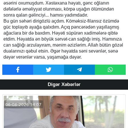
əsərini oxumuşdum. Xəstəxana həyatı, gənc oğlanın
dəfələrlə əməliyyat olunması, körpə uşağın ölümündən
sonra qalan gəlinciyi... hamısı yadımdadır.
Bu gün səhəri dirigözlü açdım. Köməksiz-filansız özümdə
güc toplayıb ayağa qalxdım. Açıq pəncərədən yaşıllaşmış
ağaclara bir də baxdım. Həyəti süpürən xadimələrə qibtə
etdim. Həyatda ən böyük sərvət-can sağlığı imiş. Hamınıza
can sağlığı arzulayıram, mənim əzizlərim. Allah bütün gözəl
dualarınızı qəbul etsin. Əgər həyatda səni sevənlər, sənə
dəyər verənlər varsa, yaşamağa dəyər.
Digər Xəbərlər
06-08-2026 14:07