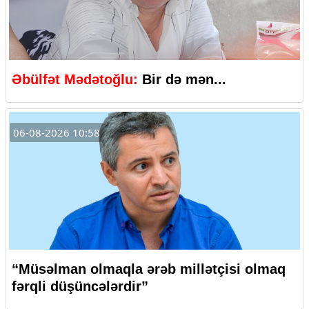
Əbülfət Mədətoğlu:
Bir də mən...
06-08-2026 10:58
“Müsəlman olmaqla ərəb millətçisi olmaq
fərqli düşüncələrdir”