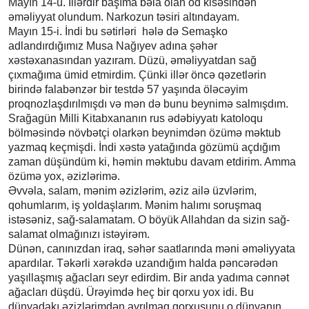
Mayın 14-ü. İllərdir başıma bəla olan öd kisəsindən
əməliyyat olundum. Narkozun təsiri altındayam.
Mayın 15-i. İndi bu sətirləri hələ də Semaşko
adlandırdığımız Musa Nağıyev adına şəhər
xəstəxanasından yazıram. Düzü, əməliyyatdan sağ
çıxmağıma ümid etmirdim. Çünki illər öncə qəzetlərin
birində falabənzər bir testdə 57 yaşında öləcəyim
proqnozlaşdırılmışdı və mən də bunu beynimə salmışdım.
Srağagün Milli Kitabxananın rus ədəbiyyatı katoloqu
bölməsində növbətçi olarkən beynimdən özümə məktub
yazmaq keçmişdi. İndi xəstə yatağında gözümü açdığım
zaman düşündüm ki, həmin məktubu davam etdirim. Amma
özümə yox, əzizlərimə.
Əvvəla, salam, mənim əzizlərim, əziz ailə üzvlərim,
qohumlarım, iş yoldaşlarım. Mənim halımı soruşmaq
istəsəniz, sağ-salamatam. O böyük Allahdan da sizin sağ-
salamat olmağınızı istəyirəm.
Dünən, canınızdan iraq, səhər saatlarında məni əməliyyata
apardılar. Təkərli xərəkdə uzandığım halda pəncərədən
yaşıllaşmış ağacları seyr edirdim. Bir anda yadıma cənnət
ağacları düşdü. Ürəyimdə heç bir qorxu yox idi. Bu
dünyadakı əzizlərimdən ayrılmaq qorxusunu o dünyanın