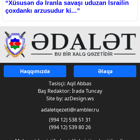
“Xüsusən də İranla savaşı uduzan İsrailin
çoxdankı arzusudur ki...”
Haqqımızda
Əlaqə
Təsisçi: Aqil Abbas
Baş Redaktor: İradə Tuncay
Site by: azDesign.ws
adaletqezeti@rambler.ru
(994 12) 538 51 31
(994 12) 539 80 26