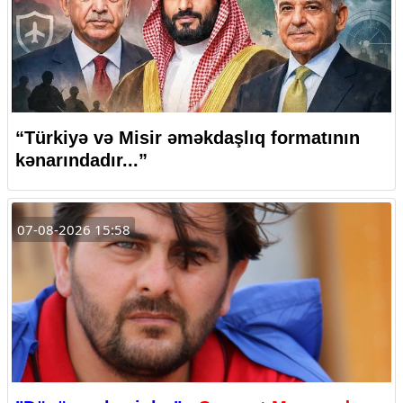
“Türkiyə və Misir əməkdaşlıq formatının
kənarındadır...”
07-08-2026 15:58