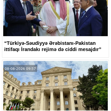
“Türkiyə-Səudiyyə Ərəbistanı-Pakistan
ittifaqı İrandakı rejimə də ciddi mesajdır”
08-08-2026 09:57