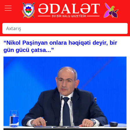
“Nikol Paşinyan onlara həqiqəti deyir, bir
gün gücü çatsa...”