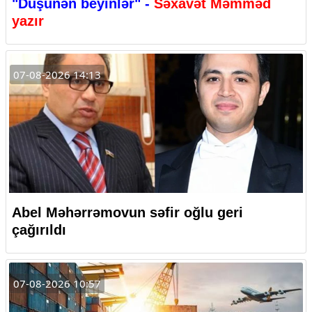
"Düşünən beyinlər" -
Səxavət Məmməd
yazır
07-08-2026 14:13
Abel Məhərrəmovun səfir oğlu geri
çağırıldı
07-08-2026 10:57