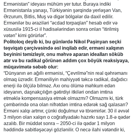
Ermənistan” ideyası mühüm yer tutur. Buraya indiki
Ermənistanla yanaşı, Türkiyənin şərqində yerləşən Van,
Ərzurum, Bitlis, Muş və digər bölgələr də daxil edilir.
Ermənilər bu əraziləri “əcdad torpaqları” hesab edir və
xüsusilə 1915-ci il hadisələrindən sonra onları “itirilmiş
vətən” kimi görürlər”.
Politoloq deyib ki, bu günlərdə Nikol Paşinyan seçki
təşviqatı çərçivəsində əsl inqilab edir, erməni xalqının
beyinini təmizləyir, onu məhvə aparan idealları söküb
atır və bu radikal görünən addım çox böyük reaksiyaya,
müqavimətə səbəb olur:
“Dünyanın ən ağıllı ermənisi, “Çevrilmə”nin real qəhrəmanı
olmaq üzrədir. Erməniliyin mahiyyəti təkcə radikal, dağıdıcı
enerji ilə ölçülə bilməz. Axı onu ölümə məhkum edən
ideyanın, daşnakçılığın gətirdiyi itkiləri ondan imtina
etməklə kompensasiya etmək olmazmı? Olmazmı ki, türk
çəmbərində ona olan nifrətdən imtina edərək sağ qalasan?
Erməni xalqı artmır, çünki doğulmur və törəmirlər. 30 il əvvəl
3 milyon olan xalqın o coğrafiyadakı hazırkı sayı 1.8-ə qədər
azalıb. Bir müddət sonra – 2050-ci ilə qədər 1 milyon
həddində sabitləşəcəyi gözlənilir. O necə ilahi vətəndir ki,