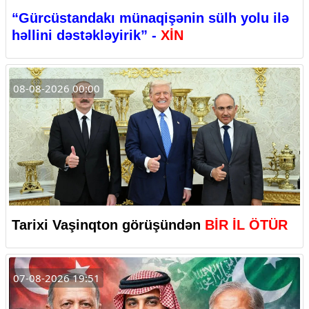
“Gürcüstandakı münaqişənin sülh yolu ilə
həllini dəstəkləyirik” -
XİN
08-08-2026 00:00
Tarixi Vaşinqton görüşündən
BİR İL ÖTÜR
07-08-2026 19:51