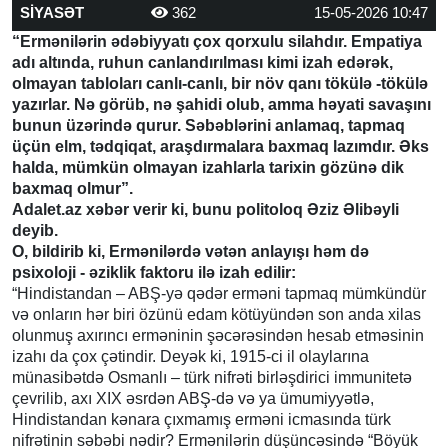
SİYASƏT
362
15-05-2026 10:47
“Ermənilərin ədəbiyyatı çox qorxulu silahdır. Empatiya
adı altında, ruhun canlandırılması kimi izah edərək,
olmayan tabloları canlı-canlı, bir növ qanı tökülə -tökülə
yazırlar. Nə görüb, nə şahidi olub, amma həyati savaşını
bunun üzərində qurur. Səbəblərini anlamaq, tapmaq
üçün elm, tədqiqat, araşdırmalara baxmaq lazımdır. Əks
halda, mümkün olmayan izahlarla tarixin gözünə dik
baxmaq olmur”.
Adalet.az xəbər verir ki, bunu politoloq Əziz Əlibəyli
deyib.
O, bildirib ki, Ermənilərdə vətən anlayışı həm də
psixoloji - əziklik faktoru ilə izah edilir:
“Hindistandan – ABŞ-yə qədər erməni tapmaq mümkündür
və onların hər biri özünü edam kötüyündən son anda xilas
olunmuş axırıncı erməninin şəcərəsindən hesab etməsinin
izahı da çox çətindir. Deyək ki, 1915-ci il olaylarına
münasibətdə Osmanlı – türk nifrəti birləşdirici immunitetə
çevrilib, axı XIX əsrdən ABŞ-də və ya ümumiyyətlə,
Hindistandan kənara çıxmamış erməni icmasında türk
nifrətinin səbəbi nədir? Ermənilərin düşüncəsində “Böyük