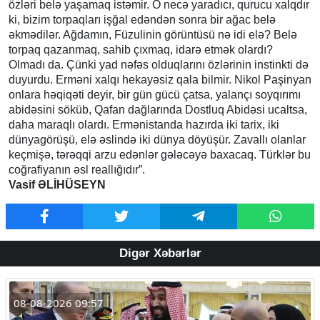
özləri belə yaşamaq istəmir. O necə yaradıcı, qurucu xalqdır
ki, bizim torpaqları işğal edəndən sonra bir ağac belə
əkmədilər. Ağdamın, Füzulinin görüntüsü nə idi elə? Belə
torpaq qazanmaq, sahib çıxmaq, idarə etmək olardı?
Olmadı da. Çünki yad nəfəs olduqlarını özlərinin instinkti də
duyurdu. Erməni xalqı hekayəsiz qala bilmir. Nikol Paşinyan
onlara həqiqəti deyir, bir gün gücü çatsa, yalançı soyqırımı
abidəsini söküb, Qafan dağlarında Dostluq Abidəsi ucaltsa,
daha maraqlı olardı. Ermənistanda hazırda iki tarix, iki
dünyagörüşü, elə əslində iki dünya döyüşür. Zavallı olanlar
keçmişə, tərəqqi arzu edənlər gələcəyə baxacaq. Türklər bu
coğrafiyanın əsl reallığıdır”.
Vasif ƏLİHÜSEYN
Digər Xəbərlər
08-08-2026 09:57