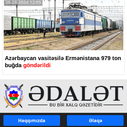
06-08-2026 12:05
Azərbaycan vasitəsilə Ermənistana 979 ton
buğda
göndərildi
Haqqımızda
Əlaqə