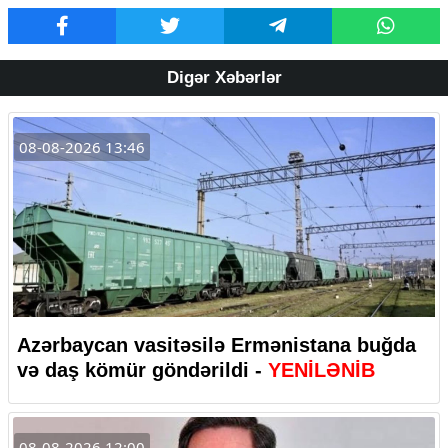
Digər Xəbərlər
08-08-2026 13:46
Azərbaycan vasitəsilə Ermənistana buğda
və daş kömür göndərildi -
YENİLƏNİB
08-08-2026 12:00