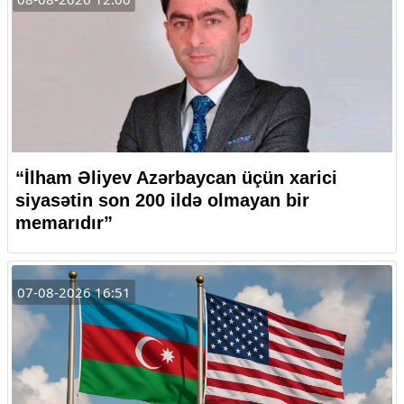
“İlham Əliyev Azərbaycan üçün xarici
siyasətin son 200 ildə olmayan bir
memarıdır”
07-08-2026 16:51