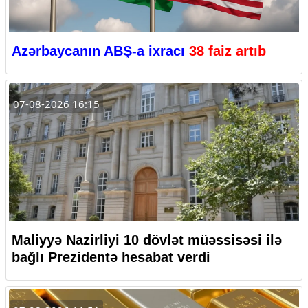
Azərbaycanın ABŞ-a ixracı
38 faiz artıb
07-08-2026 16:15
Maliyyə Nazirliyi 10 dövlət müəssisəsi ilə
bağlı Prezidentə hesabat verdi