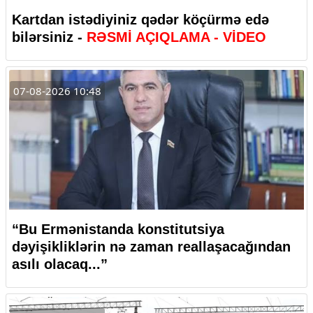
Kartdan istədiyiniz qədər köçürmə edə
bilərsiniz -
RƏSMİ AÇIQLAMA - VİDEO
07-08-2026 10:48
“Bu Ermənistanda konstitutsiya
dəyişikliklərin nə zaman reallaşacağından
asılı olacaq...”