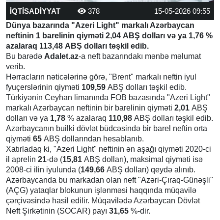
İQTİSADİYYAT
378
15-05-2026 09:55
Dünya bazarında "Azeri Light" markalı Azərbaycan
neftinin 1 barelinin qiyməti 2,04 ABŞ dolları və ya 1,76 %
azalaraq 113,48 ABŞ dolları təşkil edib.
Bu barədə
Adalet.az
-a neft bazarındakı mənbə məlumat
verib.
Hərracların nəticələrinə görə, "Brent" markalı neftin iyul
fyuçerslərinin qiyməti
109,59
ABŞ dolları təşkil edib.
Türkiyənin Ceyhan limanında FOB bazasında "Azeri Light"
markalı Azərbaycan neftinin bir barelinin qiyməti
2,01
ABŞ
dolları və ya
1,78
% azalaraq
110,98
ABŞ dolları təşkil edib.
Azərbaycanın builki dövlət büdcəsində bir barel neftin orta
qiyməti
65
ABŞ dollarından hesablanıb.
Xatırladaq ki, "Azeri Light" neftinin ən aşağı qiyməti 2020-ci
il aprelin
21
-də (
15,81
ABŞ dolları), maksimal qiyməti isə
2008-ci ilin iyulunda (
149,66
ABŞ dolları) qeydə alınıb.
Azərbaycanda bu markadan olan neft "Azəri-Çıraq-Günəşli"
(AÇG) yataqlar blokunun işlənməsi haqqında müqavilə
çərçivəsində hasil edilir. Müqavilədə Azərbaycan Dövlət
Neft Şirkətinin (SOCAR) payı
31,65
%-dir.