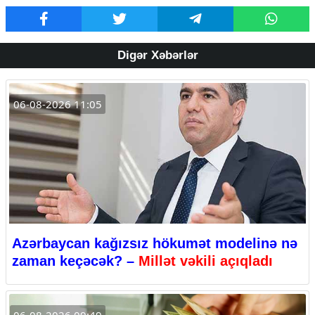
Digər Xəbərlər
06-08-2026 11:05
Azərbaycan kağızsız hökumət modelinə nə
zaman keçəcək? –
Millət vəkili açıqladı