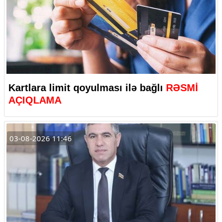
Kartlara limit qoyulması ilə bağlı
RƏSMİ
AÇIQLAMA
03-08-2026 11:46