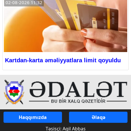
02-08-2026 11:32
Kartdan-karta əməliyyatlara limit qoyuldu
Haqqımızda
Əlaqə
Təsisçi: Aqil Abbas