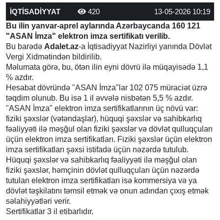
İQTİSADİYYAT
420
13-05-2026 10:19
Bu ilin yanvar-aprel aylarında Azərbaycanda 160 121
"ASAN İmza" elektron imza sertifikatı verilib.
Bu barədə
Adalet.az
-a İqtisadiyyat Nazirliyi yanında Dövlət
Vergi Xidmətindən bildirilib.
Məlumata görə, bu, ötən ilin eyni dövrü ilə müqayisədə 1,1
% azdır.
Hesabat dövründə "ASAN İmza"lar 102 075 müraciət üzrə
təqdim olunub. Bu isə 1 il əvvələ nisbətən 5,5 % azdır.
"ASAN İmza" elektron imza sertifikatlarının üç növü var:
fiziki şəxslər (vətəndaşlar), hüquqi şəxslər və sahibkarlıq
fəaliyyəti ilə məşğul olan fiziki şəxslər və dövlət qulluqçuları
üçün elektron imza sertifikatları. Fiziki şəxslər üçün elektron
imza sertifikatları şəxsi istifadə üçün nəzərdə tutulub.
Hüquqi şəxslər və sahibkarlıq fəaliyyəti ilə məşğul olan
fiziki şəxslər, həmçinin dövlət qulluqçuları üçün nəzərdə
tutulan elektron imza sertifikatları isə kommersiya və ya
dövlət təşkilatını təmsil etmək və onun adından çıxış etmək
səlahiyyətləri verir.
Sertifikatlar 3 il etibarlıdır.