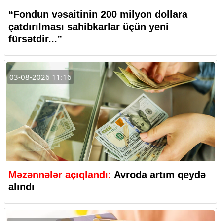
“Fondun vəsaitinin 200 milyon dollara
çatdırılması sahibkarlar üçün yeni
fürsətdir...”
03-08-2026 11:16
Məzənnələr açıqlandı:
Avroda artım qeydə
alındı