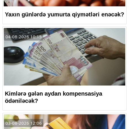
Yaxın günlərdə yumurta qiymətləri enəcək?
04-08-2026 10:15
Kimlərə gələn aydan kompensasiya
ödəniləcək?
03-08-2026 12:06