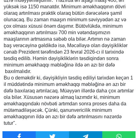
üzrə müəyyənləşdirilir: "Hazırda ən aşağı maaş 400, ən
yüksək isə 1150 manatdır. Minimum əməkhaqqının dövri
olaraq artırılması praktik olaraq bütün dərəcələrə şamil
olunacaq. Bu zaman maaşın minimum səviyyədən az və
çox olması xüsusi önəm daşımır. Bütövlükdə, minimum
əməkhaqqının artırılması 700 min vətəndaşımızın
maaşlarının artmasına səbəb ola bilər. Artımın nə zaman
baş verəcəyinə gəldikdə isə, Məcəlləyə olan dəyişikliklər
cənab Prezident tərəfindən 23 fevral 2026-cı il tarixində
təsdiq edilib. Həmin dəyişikliklərin təsdiqindən sonra
minimum əməkhaqqı məbləğinə ildə ən azı bir dəfə
baxılmalıdır.
Bu o deməkdir ki, dəyişikliyin təsdiq ediliyi tarixdən keçən 1
il müddətində minimum əməkhaqqı məbləğinə ən azı bir
dəfə baxılaraq artırılacaq. Müəyyən illərdə daha çox artımlar
ola bilər. Xüsusən nəzərə almaq lazımdır ki, minimum
əməkhaqqındakı növbəti artımdan sonra proses daha da
mütəmadiləşəcək. Çünki, qanunvericilik minimum
əməkhaqqının ildə ən azı bir dəfə artırılmasını nəzərdə
tutur".