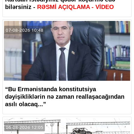
bilərsiniz -
RƏSMİ AÇIQLAMA - VİDEO
07-08-2026 10:48
“Bu Ermənistanda konstitutsiya
dəyişikliklərin nə zaman reallaşacağından
asılı olacaq...”
06-08-2026 12:05