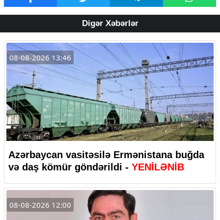
Digər Xəbərlər
08-08-2026 13:46
Azərbaycan vasitəsilə Ermənistana buğda
və daş kömür göndərildi -
YENİLƏNİB
08-08-2026 12:00