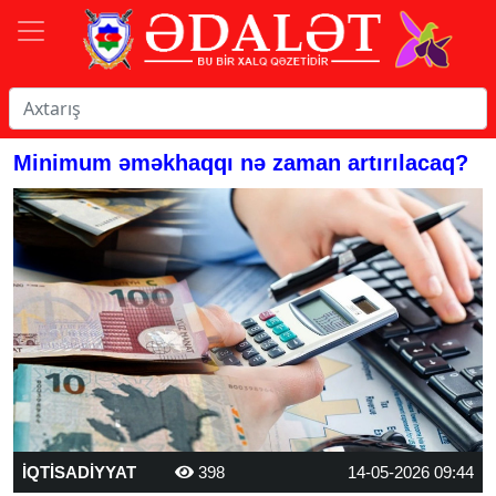
Minimum əməkhaqqı nə zaman artırılacaq?
İQTİSADİYYAT
398
14-05-2026 09:44