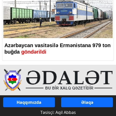
Azərbaycan vasitəsilə Ermənistana 979 ton
buğda
göndərildi
Haqqımızda
Əlaqə
Təsisçi: Aqil Abbas