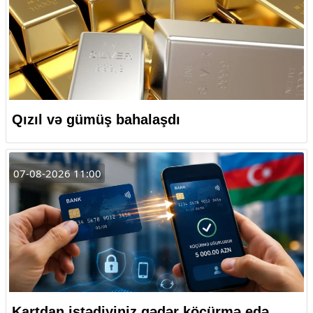
Qızıl və gümüş bahalaşdı
07-08-2026 11:00
Kartdan istədiyiniz qədər köçürmə edə