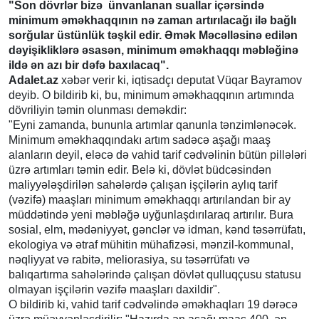
"Son dövrlər bizə ünvanlanan suallar içərsində
minimum əməkhaqqının nə zaman artırılacağı ilə bağlı
sorğular üstünlük təşkil edir. Əmək Məcəlləsinə edilən
dəyişikliklərə əsasən, minimum əməkhaqqı məbləğinə
ildə ən azı bir dəfə baxılacaq".
Adalet.az
xəbər verir ki, iqtisadçı deputat Vüqar Bayramov
deyib. O bildirib ki, bu, minimum əməkhaqqının artımında
dövriliyin təmin olunması deməkdir:
"Eyni zamanda, bununla artımlar qanunla tənzimlənəcək.
Minimum əməkhaqqındakı artım sadəcə aşağı maaş
alanların deyil, eləcə də vahid tarif cədvəlinin bütün pillələri
üzrə artımları təmin edir. Belə ki, dövlət büdcəsindən
maliyyələşdirilən sahələrdə çalışan işçilərin aylıq tarif
(vəzifə) maaşları minimum əməkhaqqı artırılandan bir ay
müddətində yeni məbləğə uyğunlaşdırılaraq artırılır. Bura
sosial, elm, mədəniyyət, gənclər və idman, kənd təsərrüfatı,
ekologiya və ətraf mühitin mühafizəsi, mənzil-kommunal,
nəqliyyat və rabitə, meliorasiya, su təsərrüfatı və
balıqartırma sahələrində çalışan dövlət qulluqçusu statusu
olmayan işçilərin vəzifə maaşları daxildir".
O bildirib ki, vahid tarif cədvəlində əməkhaqları 19 dərəcə