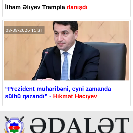
İlham Əliyev Trampla
danışdı
08-08-2026 15:31
“Prezident müharibəni, eyni zamanda
sülhü qazandı” -
Hikmət Hacıyev