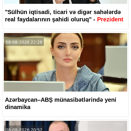
"Sülhün iqtisadi, ticari və digər sahələrdə
real faydalarının şahidi oluruq" -
Prezident
08-08-2026 22:26
Azərbaycan–ABŞ münasibətlərində yeni
dinamika
08-08-2026 20:52