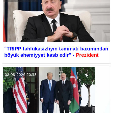
"TRIPP təhlükəsizliyin təminatı baxımından
böyük əhəmiyyət kəsb edir" -
Prezident
08-08-2026 20:33