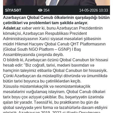
SİYASƏT
354
14-05-2026 10:33
Azərbaycan Qlobal Cənub ölkələrinin qarşılaşdığı bütün
çətinlikləri və problemləri tam şəkildə anlayır.
Adalet.az
xəbər verir ki, bunu Azərbaycan Prezidentinin
köməkçisi, Azərbaycan Respublikası Prezident
Administrasiyasının Xarici siyasət məsələləri şöbəsinin
müdiri Hikmət Hacıyev Qlobal Cənub QHT Platformasının
(Global South NGO Platform – GSNP) I Baş
Assambleyasında çıxışında deyib.
O bildirib ki, Azərbaycan özünü Qlobal Cənubun bir hissəsi
hesab edir: "Biz coğrafi, tarixi, mədəni baxımdan və
həmçinin taleyimiz etibarilə Qlobal Cənubun bir hissəsiyik.
Çünki Azərbaycan da müstəqilliyi dövründə və ümumilikdə
bütün tarixi boyunca bu çətinliklərdən keçib.
Xüsusilə müstəmləkəçilik və neomüstəmləkəçilik
məsələlərini vurğulamaq istəyirəm. Qlobal Cənub ölkələri
tarix boyu çox əziyyət çəkiblər. Bu, bəşəriyyətin üzərində
qalan bir yaradır. Təəssüf ki, bu praktikanın bu gün də
qlobal səviyyədə yeni forma və təzahürlərlə davam etdiyini
görürük. Azərbaycan 2019–2022-ci illərdə Qoşulmama