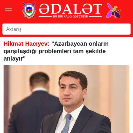
Hikmət Hacıyev:
"Azərbaycan onların
qarşılaşdığı problemləri tam şəkildə
anlayır"