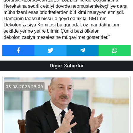
Hərəkatına sədrlik etdiyi dövrdə neomüstəmləkəçiliyə qarşı
mübarizəni əsas prioritetlərdən biri kimi müəyyən etmişdi.
Həmçinin təəssüf hissi ilə qeyd edirik ki, BMT-nin
Dekolonizasiya Komitəsi bu günədək öz mandatını tam
şəkildə yerinə yetirə bilmir. Çünki bəzi ölkələr
dekolonizasiya məsələsinə müqavimət göstərirlər."
Digər Xəbərlər
08-08-2026 23:00