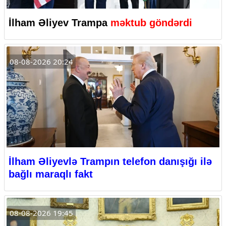
İlham Əliyev Trampa
məktub göndərdi
08-08-2026 20:24
İlham Əliyevlə Trampın telefon danışığı ilə
bağlı maraqlı fakt
08-08-2026 19:45