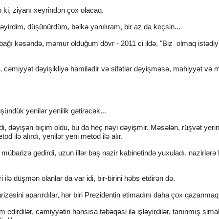
 ki, ziyanı xeyrindən çox olacaq.
irdim, düşünürdüm, bəlkə yanılıram, bir az da keçsin...
bağı kəsəndə, məmur olduğum dövr - 2011 ci ildə, "Biz olmaq istədi
üm, cəmiyyət dəyişikliyə hamilədir və sifətlər dəyişməsə, mahiyyət v
şündük yenilər yenilik gətirəcək...
 dəyişən biçim oldu, bu da heç nəyi dəyişmir. Məsələn, rüşvət yerin
d ilə alırdı, yenilər yeni metod ilə alır.
da mübarizə gedirdi, uzun illər baş nazir kabinetində yuxuladı, nazirlərə 
i ilə düşmən olanlar da var idi, bir-birini həbs etdirən də.
əsini aparırdılar, hər biri Prezidentin etimadını daha çox qazanmaq i
 edirdilər, cəmiyyətin hansısa təbəqəsi ilə işləyirdilər, tanınmış sima