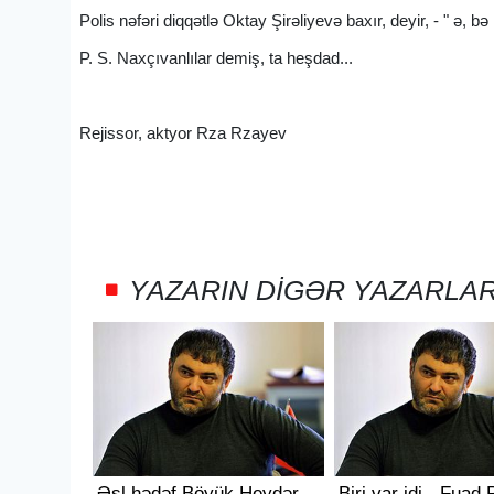
Polis nəfəri diqqətlə Oktay Şirəliyevə baxır, deyir, - " ə, 
P. S. Naxçıvanlılar demiş, ta heşdad...
Rejissor, aktyor Rza Rzayev
YAZARIN DIGƏR YAZARLA
Əsl hədəf Böyük Heydər
Biri var idi - Fuad