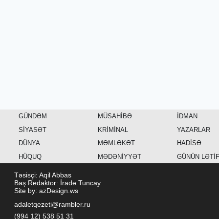
GÜNDƏM
MÜSAHİBƏ
İDMAN
SİYASƏT
KRİMİNAL
YAZARLAR
DÜNYA
MƏMLƏKƏT
HADİSƏ
HÜQUQ
MƏDƏNİYYƏT
GÜNÜN LƏTİ
Təsisçi: Aqil Abbas
Baş Redaktor: İradə Tuncay
Site by: azDesign.ws
adaletqezeti@rambler.ru
(994 12) 538 51 31