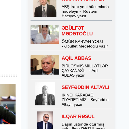
ABŞ İranı yeni hücumlarla
hədələyir - Rüstəm
Hacıyev yazır
ƏBÜLFƏT
MƏDƏTOĞLU
ÖMÜR KARVAN YOLU
- Əbülfət Mədətoğlu yazır
AQİL ABBAS
BİRLƏŞMİŞ MİLLƏTLƏR
ÇAYXANASI… - Aqil
ABBAS yazır
SEYFƏDDİN ALTAYLI
İKİNCİ KARABAĞ
ZİYARETİMİZ - Seyfəddin
Altaylı yazır
İLQAR RƏSUL
Daşın üstündə oturmuş
şair - İlqar RƏSUL yazır