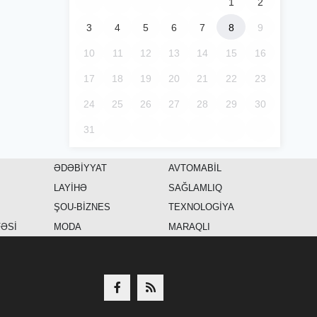
1
2
3
4
5
6
7
8
9
10
11
12
13
14
15
16
17
18
19
20
21
22
23
24
25
26
27
28
29
30
31
ƏDƏBİYYAT
AVTOMABİL
LAYİHƏ
SAĞLAMLIQ
ŞOU-BİZNES
TEXNOLOGİYA
FƏSİ
MODA
MARAQLI