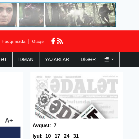
Haqqımızda
Əlaqə
YƏT
İDMAN
YAZARLAR
DIGƏR
A+
Avqust:
7
Iyul:
10
17
24
31