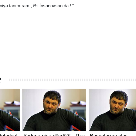
bə niyə tanımıram , Əli İnsanovsan da ! "
R
 Poladov!
Yadıma niyə düşdü?! - Rza
Başqalarına olar,