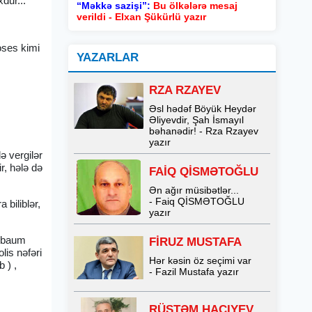
dur...
“Məkkə sazişi”:
Bu ölkələrə mesaj
verildi - Elxan Şükürlü yazır
roses kimi
YAZARLAR
RZA RZAYEV
Əsl hədəf Böyük Heydər
Əliyevdir, Şah İsmayıl
bəhanədir! - Rza Rzayev
yazır
ə vergilər
ir, hələ də
FAİQ QİSMƏTOĞLU
Ən ağır müsibətlər...
- Faiq QİSMƏTOĞLU
 biliblər,
yazır
aqbaum
FİRUZ MUSTAFA
lis nəfəri
Hər kəsin öz seçimi var
 ) ,
- Fazil Mustafa yazır
RÜSTƏM HACIYEV