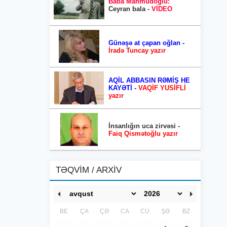
Baba Mahmudoğlu:
Ceyran bala -
VİDEO
Günəşə at çapan oğlan -
İradə Tuncay yazır
AQİL ABBASIN RƏMİŞ HE
KAYƏTİ -
VAQİF YUSİFLİ
yazır
İnsanlığın uca zirvəsi -
Faiq Qismətoğlu yazır
TƏQVİM / ARXİV
BE
ÇA
ÇƏ
CA
CÜ
ŞƏ
BZ