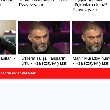
r
Rzayev yazır
köçkünlərə olmaz?! 
Rzayev yazır
apılar” -
Türklərin Talışı, Talışların
Mahir Muradov nüm
Türkü - Rza Rzayev yazır
- Rza Rzayev yazır
azarın digər yazarlar