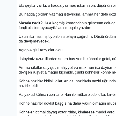
Elə şeylər var ki, o haqda yazmaq istəmirsən, düşünürsən
Bu haqda çoxdan yazmaq istəyirdim, amma hər dəfə gözləy
Məsələ nədir? Hələ keçmiş komandanın qılıncının dalı-qa
fərqli ola bilməyəcəyik" adlı məqalə yazdım.
Uzun illər nazir işləyənləri istefaya çağırdım. Düşünürd
da dəyişməyəcək.
Açıq və gizli təzyiqlər oldu.
İstəyimiz uzun illərdən sonra baş verdi, köhnələr getdi, dü
Amma sifətlər dəyişdi, mahiyyət və məzmun isə dəyişmədi,
dəyişən rüşvət almağın biçimidir, çünki köhnələr köhnə meto
Köhnə nazirlər iddialı idilər, ən azı nazirlərin naziri uğrun
nazirlik etdi.
Və yaxud köhnə nazirlər bir-biri ilə mübarizədə idilər, bir-bir
Köhnə nazirlər dövlət başçısına daha yaxın olmağın mübariz
Köhnələr ictimai dayaq axtarırdılar, kimlərəsə maddi yardım