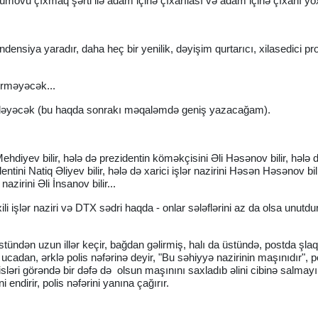
movu çıxmaq şərti ilə adam içinə çıxarılası və adam içinə çıxanı yox
ndensiya yaradır, daha heç bir yenilik, dəyişim qurtarıcı, xilasedici p
rməyəcək...
ifləyəcək (bu haqda sonrakı məqaləmdə geniş yazacağam).
hdiyev bilir, hələ də prezidentin köməkçisini Əli Həsənov bilir, hələ d
ntini Natiq Əliyev bilir, hələ də xarici işlər nazirini Həsən Həsənov bil
zirini Əli İnsanov bilir...
i işlər naziri və DTX sədri haqda - onlar sələflərini az da olsa unutdura
üstündən uzun illər keçir, bağdan gəlirmiş, halı da üstündə, postda şl
adan, ərklə polis nəfərinə deyir, "Bu səhiyyə nazirinin maşınıdır", po
isləri görəndə bir dəfə də olsun maşınını saxladıb əlini cibinə salmayıb
endirir, polis nəfərini yanına çağırır.