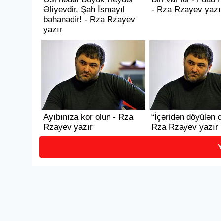
Əliyevdir, Şah İsmayıl
- Rza Rzayev yazı
bəhanədir! - Rza Rzayev
yazır
Ayıbınıza kor olun - Rza
“İçəridən döyülən q
Rzayev yazır
Rza Rzayev yazır
Y