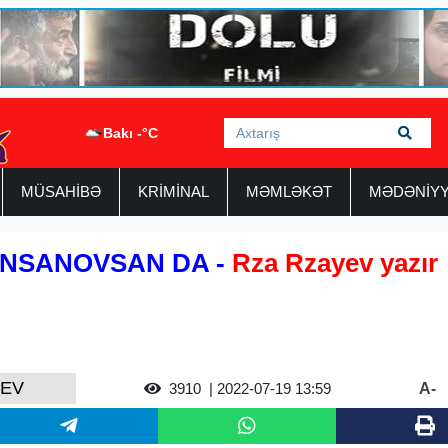
Bakı -°C
MÜSAHİBƏ
KRİMİNAL
MƏMLƏKƏT
MƏDƏNİY
 İNSANOVSAN DA -
Rza Rzayev yazır
YEV
A-
3910
| 2022-07-19 13:59