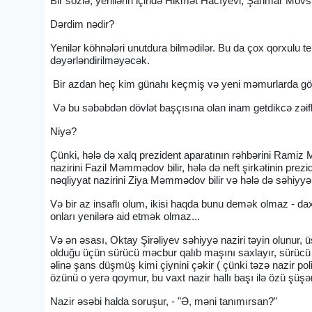
Bir sözlə, yenilərin içində Hikmət Hacıyevi, Şahmar Mövsü
Dərdim nədir?
Yenilər köhnələri unutdura bilmədilər. Bu da çox qorxulu te
dəyərləndirilməyəcək.
Bir azdan heç kim günahı keçmiş və yeni məmurlarda gö
Və bu səbəbdən dövlət başçısına olan inam getdikcə zə
Niyə?
Çünki, hələ də xalq prezident aparatının rəhbərini Ramiz Me
nazirini Fazil Məmmədov bilir, hələ də neft şirkətinin prezide
nəqliyyat nazirini Ziya Məmmədov bilir və hələ də səhiyyə na
Və bir az insaflı olum, ikisi haqda bunu demək olmaz - daxil
onları yenilərə aid etmək olmaz...
Və ən əsası, Oktay Şirəliyev səhiyyə naziri təyin olunur, 
olduğu üçün sürücü məcbur qalıb maşını saxlayır, sürücü uc
əlinə şans düşmüş kimi çiynini çəkir ( çünki təzə nazir pol
özünü o yerə qoymur, bu vaxt nazir hallı başı ilə özü şüşəni 
Nazir əsəbi halda soruşur, - "Ə, məni tanımırsan?"