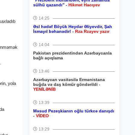
“Prezident müharibəni, eyni zamanda
sülhü qazandı” -
Hikmət Hacıyev
14:25
 saxladıb
Əsl hədəf Böyük Heydər Əliyevdir, Şah
İsmayıl bəhanədir! -
Rza Rzayev yazır
14:04
örünməmək
Pakistan prezidentindən Azərbaycanla
bağlı açıqlama
.
13:46
Azərbaycan vasitəsilə Ermənistana
rin, yola
buğda və daş kömür göndərildi -
YENİLƏNİB
13:39
 da
Məsud Pezeşkianın oğlu türkcə danışdı
-
VİDEO
13:29