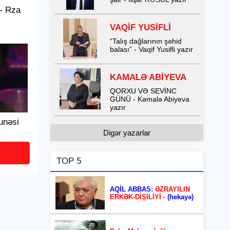
- Rza
VAQİF YUSİFLİ
“Talış dağlarının şəhid
balası” - Vaqif Yusifli yazır
KAMALƏ ABİYEVA
QORXU VƏ SEVİNC
GÜNÜ - Kəmalə Abiyeva
yazır
unəsi
Digər yazarlar
TOP 5
AQİL ABBAS:
ƏZRAYILIN
ERKƏK-DİŞİLİYİ -
(hekayə)