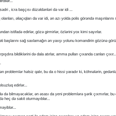
dilər...
ədri , icra başçısı düzəldənləri də var idi ...
anları, əliaçıqları da var idi, ən azı yolda polis görəndə maşınlarını
an istifadə edirlər, gözə girmirlər, özlərini yox kimi sayırlar.
heyəti başlarını sağ saxlamağın ən yaxşı yolunu komandirin gözünə g
rpışdıra bildiklərini də dala atırlar, amma pulları çıxanda canları çıxır..
.
 problemlər həlsiz qalır, bu da o hissi yaradır ki, köhnələrin, gedənlə
lsuzluq edirlər...
edə də bilməyəcəklər, ən əsası da yeni problemlərə şərik çıxmırlar, bu
də heç də sakit oturmayıblar...
məyiblər...