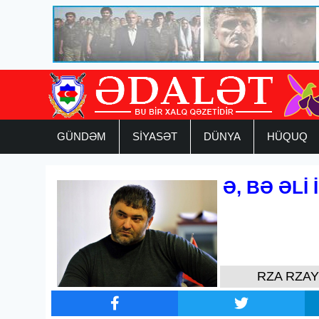
GÜNDƏM
SİYASƏT
DÜNYA
HÜQUQ
Ə, BƏ ƏLİ
RZA RZA