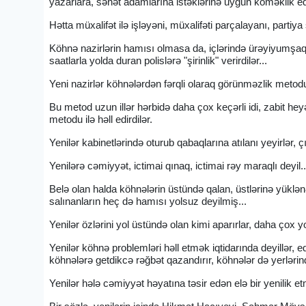
yazarlara, sənət adamlarına istəklərinə uyğun köməklik edir
Hətta müxalifət ilə işləyəni, müxalifəti parçalayanı, partiya s
Köhnə nazirlərin hamısı olmasa da, içlərində ürəyiyumşaq ol
saatlarla yolda duran polislərə "şirinlik" verirdilər...
Yeni nazirlər köhnələrdən fərqli olaraq görünməzlik metodund
Bu metod uzun illər hərbidə daha çox keçərli idi, zabit 
metodu ilə həll edirdilər.
Yenilər kabinetlərində oturub qabaqlarına atılanı yeyirlər, çı
Yenilərə cəmiyyət, ictimai qınaq, ictimai rəy maraqlı deyil..
Belə olan halda köhnələrin üstündə qalan, üstlərinə yüklənən
salınanların heç də hamısı yolsuz deyilmiş...
Yenilər özlərini yol üstündə olan kimi aparırlar, daha çox yo
Yenilər köhnə problemləri həll etmək iqtidarında deyillər, 
köhnələrə getdikcə rəğbət qazandırır, köhnələr də yerlərin
Yenilər hələ cəmiyyət həyatına təsir edən elə bir yenilik et