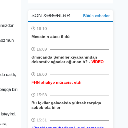
SON XƏBƏRLƏR
Bütün xəbərlər
yimizdən
16:10
Messinin atası öldü
ə məzmun
16:09
Əmircanda Şəhidlər xiyabanından
dekorativ ağaclar oğurlanıb? -
VİDEO
də qaldı,
16:00
FHN əhaliyə müraciət etdi
başqa biri
15:58
Bu içkilər gələcəkdə yüksək təzyiqə
səbəb ola bilər
stəyirdi.
15:31
lara,