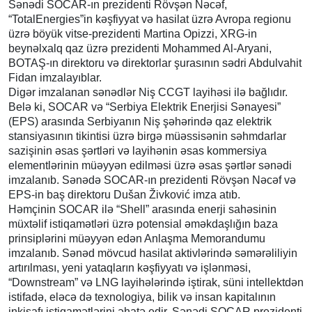
Sənədi SOCAR-ın prezidenti Rövşən Nəcəf,
“TotalEnergies”in kəşfiyyat və hasilat üzrə Avropa regionu
üzrə böyük vitse-prezidenti Martina Opizzi, XRG-in
beynəlxalq qaz üzrə prezidenti Mohammed Al-Aryani,
BOTAŞ-ın direktoru və direktorlar şurasının sədri Abdulvahit
Fidan imzalayıblar.
Digər imzalanan sənədlər Niş CCGT layihəsi ilə bağlıdır.
Belə ki, SOCAR və “Serbiya Elektrik Enerjisi Sənayesi”
(EPS) arasında Serbiyanın Niş şəhərində qaz elektrik
stansiyasının tikintisi üzrə birgə müəssisənin səhmdarlar
sazişinin əsas şərtləri və layihənin əsas kommersiya
elementlərinin müəyyən edilməsi üzrə əsas şərtlər sənədi
imzalanıb. Sənədə SOCAR-ın prezidenti Rövşən Nəcəf və
EPS-in baş direktoru Dušan Živković imza atıb.
Həmçinin SOCAR ilə “Shell” arasında enerji sahəsinin
müxtəlif istiqamətləri üzrə potensial əməkdaşlığın baza
prinsiplərini müəyyən edən Anlaşma Memorandumu
imzalanıb. Sənəd mövcud hasilat aktivlərində səmərəliliyin
artırılması, yeni yataqların kəşfiyyatı və işlənməsi,
“Downstream” və LNG layihələrində iştirak, süni intellektdən
istifadə, eləcə də texnologiya, bilik və insan kapitalının
inkişafı istiqamətlərini əhatə edir. Sənədi SOCAR prezidenti