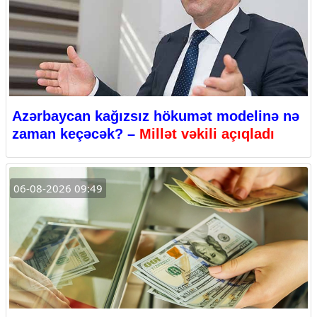
Azərbaycan kağızsız hökumət modelinə nə
zaman keçəcək? –
Millət vəkili açıqladı
06-08-2026 09:49