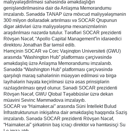
maliyyələşdirilməsi sahəsində əməkdaşlığın
genişləndirilməsinə dair də Anlaşma Memorandumu
imzalanıb. Sənəddə TANAP üzrə mövcud maliyyələşmənin
300 milyon dollaradək artırılması və SOCAR Qrupunun
digər aktivləri üzrə maliyyələşmə mexanizmlərinin
araşdırılması nəzərdə tutulur. Tərəfləri SOCAR prezidenti
Rövşən Nəcəf, “Apollo Capital Management”in idarəedici
direktoru Jonathan Bar təmsil edib.
Həmçinin SOCAR və Corc Vaşinqton Universiteti (GWU)
arasında “Washington Hub” platforması çərçivəsində
əməkdaşlıq üzrə Anlaşma Memorandumu imzalanıb.
Sənəddə “Washington Hub” platforması çərçivəsində
qarşılıqlı maraq sahələrinin müəyyən edilməsi və birgə
layihələrin həyata keçirilməsi üzrə əsas prinsiplərin
razılaşdırılması qeyd olunur. Sənədi SOCAR prezidenti
Rövşən Nəcəf, GWU Qlobal Təşəbbüslər üzrə dekan
müavini Sevinc Məmmədova imzalayıb.
SOCAR və “Haimaker.ai” arasında Süni İntellekt Bulud
İnfrastrukturunun inkişafına dair əməkdaşlıq haqqında Saziş
imzalanıb. Sənədə SOCAR prezidenti Rövşən Nəcəf,
“Haimaker.ai” şirkətinin baş icraçı direktor və həmtəsisçi Su
Le imza atıb.