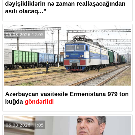
dəyişikliklərin nə zaman reallaşacağından
asılı olacaq...”
06-08-2026 12:05
Azərbaycan vasitəsilə Ermənistana 979 ton
buğda
göndərildi
06-08-2026 11:05