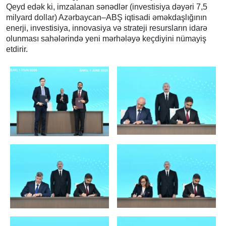
Qeyd edək ki, imzalanan sənədlər (investisiya dəyəri 7,5
milyard dollar) Azərbaycan–ABŞ iqtisadi əməkdaşlığının
enerji, investisiya, innovasiya və strateji resursların idarə
olunması sahələrində yeni mərhələyə keçdiyini nümayiş
etdirir.