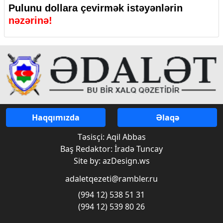
Pulunu dollara çevirmək istəyənlərin
nəzərinə!
Haqqımızda
Əlaqə
Təsisçi: Aqil Abbas
Baş Redaktor: İradə Tuncay
Site by: azDesign.ws
adaletqezeti@rambler.ru
(994 12) 538 51 31
(994 12) 539 80 26