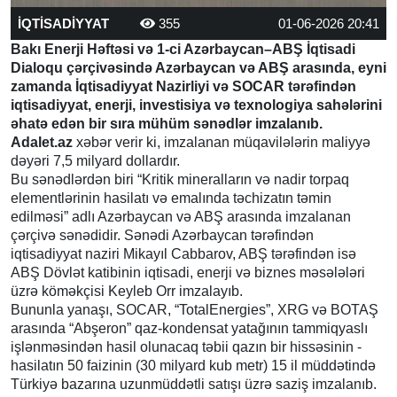
İQTİSADİYYAT
355
01-06-2026 20:41
Bakı Enerji Həftəsi və 1-ci Azərbaycan–ABŞ İqtisadi
Dialoqu çərçivəsində Azərbaycan və ABŞ arasında, eyni
zamanda İqtisadiyyat Nazirliyi və SOCAR tərəfindən
iqtisadiyyat, enerji, investisiya və texnologiya sahələrini
əhatə edən bir sıra mühüm sənədlər imzalanıb.
Adalet.az
xəbər verir ki, imzalanan müqavilələrin maliyyə
dəyəri 7,5 milyard dollardır.
Bu sənədlərdən biri “Kritik mineralların və nadir torpaq
elementlərinin hasilatı və emalında təchizatın təmin
edilməsi” adlı Azərbaycan və ABŞ arasında imzalanan
çərçivə sənədidir. Sənədi Azərbaycan tərəfindən
iqtisadiyyat naziri Mikayıl Cabbarov, ABŞ tərəfindən isə
ABŞ Dövlət katibinin iqtisadi, enerji və biznes məsələləri
üzrə köməkçisi Keyleb Orr imzalayıb.
Bununla yanaşı, SOCAR, “TotalEnergies”, XRG və BOTAŞ
arasında “Abşeron” qaz-kondensat yatağının tammiqyaslı
işlənməsindən hasil olunacaq təbii qazın bir hissəsinin -
hasilatın 50 faizinin (30 milyard kub metr) 15 il müddətində
Türkiyə bazarına uzunmüddətli satışı üzrə saziş imzalanıb.