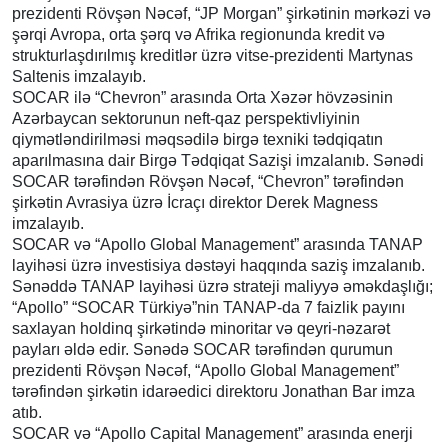
prezidenti Rövşən Nəcəf, “JP Morgan” şirkətinin mərkəzi və
şərqi Avropa, orta şərq və Afrika regionunda kredit və
strukturlaşdırılmış kreditlər üzrə vitse-prezidenti Martynas
Saltenis imzalayıb.
SOCAR ilə “Chevron” arasında Orta Xəzər hövzəsinin
Azərbaycan sektorunun neft-qaz perspektivliyinin
qiymətləndirilməsi məqsədilə birgə texniki tədqiqatın
aparılmasına dair Birgə Tədqiqat Sazişi imzalanıb. Sənədi
SOCAR tərəfindən Rövşən Nəcəf, “Chevron” tərəfindən
şirkətin Avrasiya üzrə İcraçı direktor Derek Magness
imzalayıb.
SOCAR və “Apollo Global Management” arasında TANAP
layihəsi üzrə investisiya dəstəyi haqqında saziş imzalanıb.
Sənəddə TANAP layihəsi üzrə strateji maliyyə əməkdaşlığı;
“Apollo” “SOCAR Türkiyə”nin TANAP-da 7 faizlik payını
saxlayan holdinq şirkətində minoritar və qeyri-nəzarət
payları əldə edir. Sənədə SOCAR tərəfindən qurumun
prezidenti Rövşən Nəcəf, “Apollo Global Management”
tərəfindən şirkətin idarəedici direktoru Jonathan Bar imza
atıb.
SOCAR və “Apollo Capital Management” arasında enerji