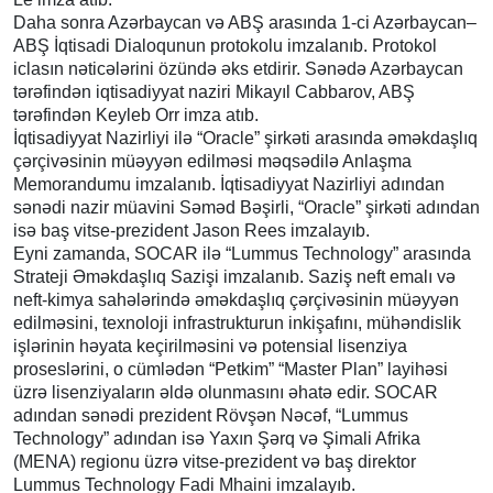
Daha sonra Azərbaycan və ABŞ arasında 1-ci Azərbaycan–
ABŞ İqtisadi Dialoqunun protokolu imzalanıb. Protokol
iclasın nəticələrini özündə əks etdirir. Sənədə Azərbaycan
tərəfindən iqtisadiyyat naziri Mikayıl Cabbarov, ABŞ
tərəfindən Keyleb Orr imza atıb.
İqtisadiyyat Nazirliyi ilə “Oracle” şirkəti arasında əməkdaşlıq
çərçivəsinin müəyyən edilməsi məqsədilə Anlaşma
Memorandumu imzalanıb. İqtisadiyyat Nazirliyi adından
sənədi nazir müavini Səməd Bəşirli, “Oracle” şirkəti adından
isə baş vitse-prezident Jason Rees imzalayıb.
Eyni zamanda, SOCAR ilə “Lummus Technology” arasında
Strateji Əməkdaşlıq Sazişi imzalanıb. Saziş neft emalı və
neft-kimya sahələrində əməkdaşlıq çərçivəsinin müəyyən
edilməsini, texnoloji infrastrukturun inkişafını, mühəndislik
işlərinin həyata keçirilməsini və potensial lisenziya
proseslərini, o cümlədən “Petkim” “Master Plan” layihəsi
üzrə lisenziyaların əldə olunmasını əhatə edir. SOCAR
adından sənədi prezident Rövşən Nəcəf, “Lummus
Technology” adından isə Yaxın Şərq və Şimali Afrika
(MENA) regionu üzrə vitse-prezident və baş direktor
Lummus Technology Fadi Mhaini imzalayıb.