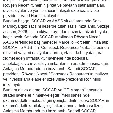
Rövşən Nəcəf, “Shell”in şirkət və payların satınalınmaları,
divestisiyalar və yeni biznesin inkişafı üzrə icraçı vitse-
prezident Valid Hadi imzalayıb.
Bundan başqa, SOCAR və AASS şirkəti arasında San-
Marinoya qaz satışını nəzərdə tutan saziş imzalanıb. Sazişə
əsasən, 2026-cı ilin oktyabr ayından qazın təchizatı həyata
keçiriləcək. Sənədə SOCAR tərəfindən Rövşən Nəcəf,
AASS tərəfindən baş menecer Marcello Forcellini imza atıb.
SOCAR ilə ABŞ-nin “Comstock Resources” şirkəti arasında
mövcud və yeni qaz yataqlarında, eləcə də bu yataqlara
xidmət edən infrastruktur layihələrində potensial
əməkdaşlıq və investisiya imkanlarının araşdırılmasına dair
Anlaşma Memorandumu imzalanıb. Sənədi SOCAR
prezidenti Rövşən Nəcəf, “Comstock Resources”ın maliyyə
və investorlarla əlaqələr üzrə vitse-prezidenti Ron Mills
imzalayıb.
Bunlara əlavə olaraq, SOCAR və “JP Morgan” arasında
strateji layihələrin maliyyələşdirilməsi sahəsində
uzunmüddətli əməkdaşlığın genişləndirilməsi və SOCAR-ın
uzunmüddətli kapitala çıxış imkanlarının artırılması üzrə
Anlaşma Memorandumu imzalanıb. Sənədi SOCAR