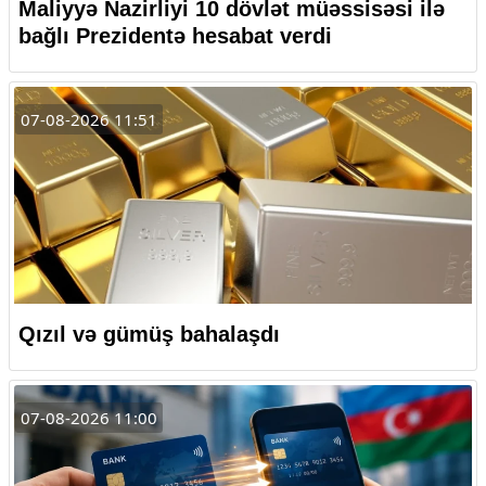
Maliyyə Nazirliyi 10 dövlət müəssisəsi ilə
bağlı Prezidentə hesabat verdi
07-08-2026 11:51
Qızıl və gümüş bahalaşdı
07-08-2026 11:00