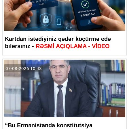
Kartdan istədiyiniz qədər köçürmə edə
bilərsiniz -
RƏSMİ AÇIQLAMA - VİDEO
07-08-2026 10:48
“Bu Ermənistanda konstitutsiya