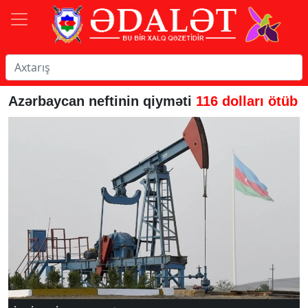
Azərbaycan neftinin qiyməti
116 dolları ötüb