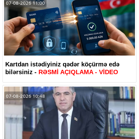
07-08-2026 11:00
Kartdan istədiyiniz qədər köçürmə edə
bilərsiniz -
RƏSMİ AÇIQLAMA - VİDEO
07-08-2026 10:48