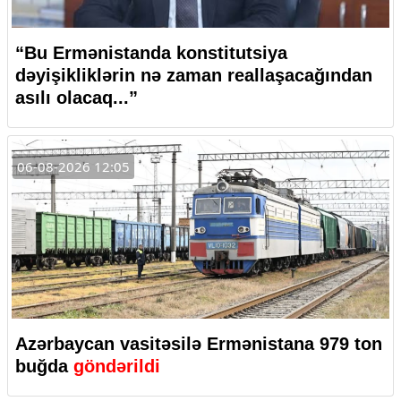
“Bu Ermənistanda konstitutsiya
dəyişikliklərin nə zaman reallaşacağından
asılı olacaq...”
06-08-2026 12:05
Azərbaycan vasitəsilə Ermənistana 979 ton
buğda
göndərildi