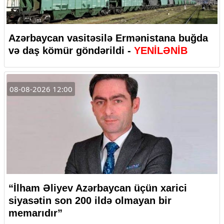
Azərbaycan vasitəsilə Ermənistana buğda
və daş kömür göndərildi -
YENİLƏNİB
08-08-2026 12:00
“İlham Əliyev Azərbaycan üçün xarici
siyasətin son 200 ildə olmayan bir
memarıdır”