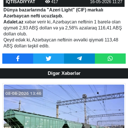
İQTİSADİYYAT
417
16-05-2026 11:27
Dünya bazarlarında "Azeri Light" (CIF) markalı
Azərbaycan nefti ucuzlaşıb.
Adalet.az
xəbər verir ki, Azərbaycan neftinin 1 barelə olan
qiyməti 2,93 ABŞ dolları və ya 2,58% azalaraq 116,41 ABŞ
dolları olub.
Qeyd edək ki, Azərbaycan neftinin əvvəlki qiyməti 113,48
ABŞ dolları təşkil edib.
Digər Xəbərlər
08-08-2026 13:46