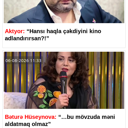
Aktyor:
“Hansı haqla çəkdiyini kino
adlandırırsan?!”
06-08-2026 11:33
Bəturə Hüseynova:
“…bu mövzuda məni
aldatmaq olmaz”