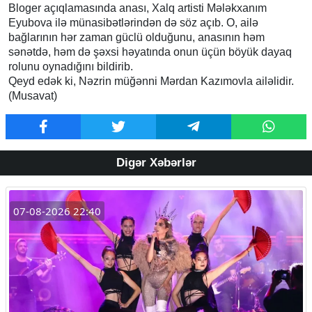
Bloger açıqlamasında anası, Xalq artisti Mələkxanım
Eyubova ilə münasibətlərindən də söz açıb. O, ailə
bağlarının hər zaman güclü olduğunu, anasının həm
sənətdə, həm də şəxsi həyatında onun üçün böyük dayaq
rolunu oynadığını bildirib.
Qeyd edək ki, Nəzrin müğənni Mərdan Kazımovla ailəlidir.
(Musavat)
Digər Xəbərlər
07-08-2026 22:40