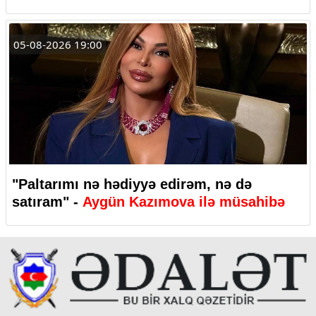
05-08-2026 19:00
"Paltarımı nə hədiyyə edirəm, nə də
satıram" -
Aygün Kazımova ilə müsahibə