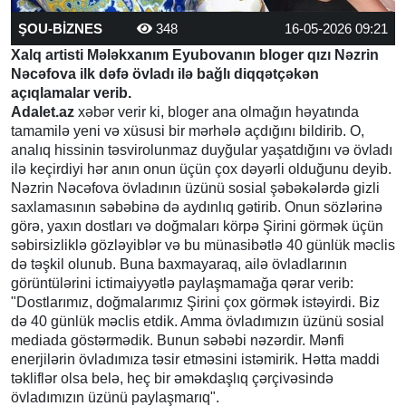
ŞOU-BİZNES
348
16-05-2026 09:21
Xalq artisti Mələkxanım Eyubovanın bloger qızı Nəzrin
Nəcəfova ilk dəfə övladı ilə bağlı diqqətçəkən
açıqlamalar verib.
Adalet.az
xəbər verir ki, bloger ana olmağın həyatında
tamamilə yeni və xüsusi bir mərhələ açdığını bildirib. O,
analıq hissinin təsvirolunmaz duyğular yaşatdığını və övladı
ilə keçirdiyi hər anın onun üçün çox dəyərli olduğunu deyib.
Nəzrin Nəcəfova övladının üzünü sosial şəbəkələrdə gizli
saxlamasının səbəbinə də aydınlıq gətirib. Onun sözlərinə
görə, yaxın dostları və doğmaları körpə Şirini görmək üçün
səbirsizliklə gözləyiblər və bu münasibətlə 40 günlük məclis
də təşkil olunub. Buna baxmayaraq, ailə övladlarının
görüntülərini ictimaiyyətlə paylaşmamağa qərar verib:
"Dostlarımız, doğmalarımız Şirini çox görmək istəyirdi. Biz
də 40 günlük məclis etdik. Amma övladımızın üzünü sosial
mediada göstərmədik. Bunun səbəbi nəzərdir. Mənfi
enerjilərin övladımıza təsir etməsini istəmirik. Hətta maddi
təkliflər olsa belə, heç bir əməkdaşlıq çərçivəsində
övladımızın üzünü paylaşmarıq".