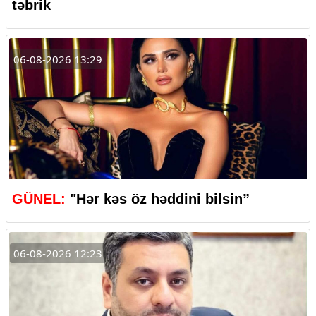
təbrik
06-08-2026 13:29
GÜNEL:
"Hər kəs öz həddini bilsin”
06-08-2026 12:23