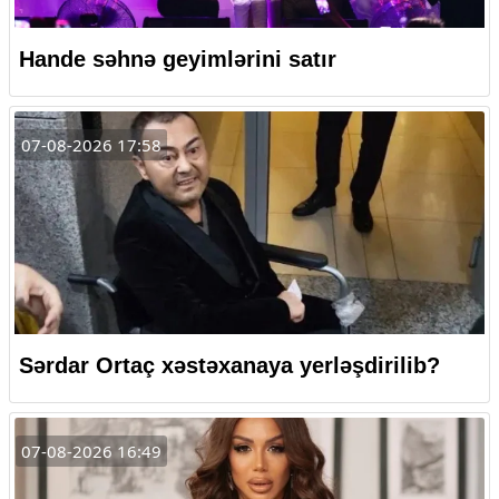
Hande səhnə geyimlərini satır
07-08-2026 17:58
Sərdar Ortaç xəstəxanaya yerləşdirilib?
07-08-2026 16:49