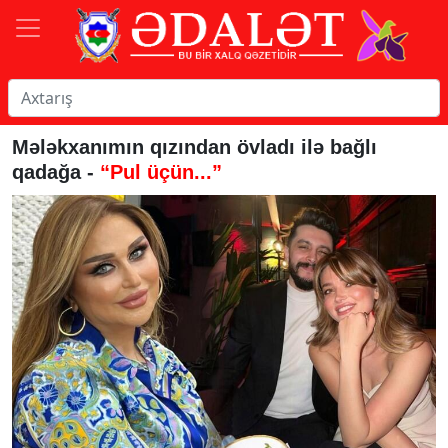
Mələkxanımın qızından övladı ilə bağlı
qadağa -
“Pul üçün...”