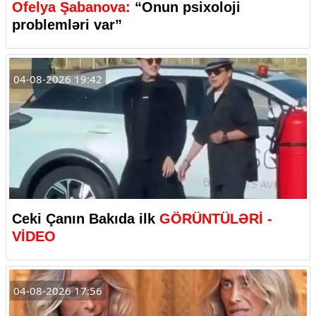
Ofelya Şabanova:
“Onun psixoloji
problemləri var”
04-08-2026 19:42
Ceki Çanın Bakıda ilk
GÖRÜNTÜLƏRİ -
VİDEO
04-08-2026 17:56