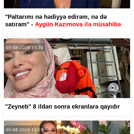
"Paltarımı nə hədiyyə edirəm, nə də
satıram" -
Aygün Kazımova ilə müsahibə
05-08-2026 15:30
"Zeyneb" 8 ildən sonra ekranlara qayıdır
05-08-2026 12:19