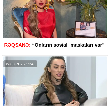
RƏQSANƏ:
“Onların sosial maskaları var”
05-08-2026 11:48