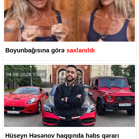
Boyunbağısına görə
saxlanıldı
04-08-2026 15:45
Hüseyn Həsənov haqqında həbs qərarı