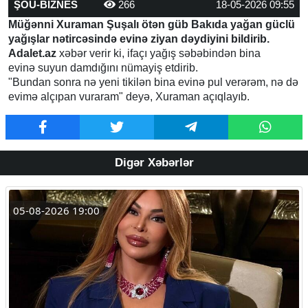
ŞOU-BİZNES
266
18-05-2026 09:55
Müğənni Xuraman Şuşalı ötən güb Bakıda yağan güclü
yağışlar nətircəsində evinə ziyan dəydiyini bildirib.
Adalet.az
xəbər verir ki, ifaçı yağış səbəbindən bina
evinə suyun damdığını nümayiş etdirib.
"Bundan sonra nə yeni tikilən bina evinə pul verərəm, nə də
evimə alçıpan vuraram" deyə, Xuraman açıqlayıb.
Digər Xəbərlər
05-08-2026 19:00