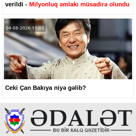
verildi -
Milyonluq əmlakı müsadirə olundu
04-08-2026 11:03
Ceki Çan Bakıya niyə gəlib?