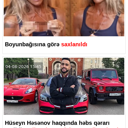
Boyunbağısına görə
saxlanıldı
04-08-2026 15:45
Hüseyn Həsənov haqqında həbs qərarı