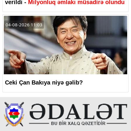
verildi -
Milyonluq əmlakı müsadirə olundu
04-08-2026 11:03
Ceki Çan Bakıya niyə gəlib?