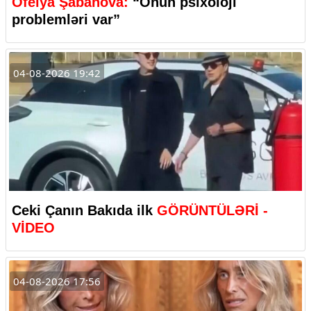
Ofelya Şabanova:
“Onun psixoloji
problemləri var”
04-08-2026 19:42
Ceki Çanın Bakıda ilk
GÖRÜNTÜLƏRİ -
VİDEO
04-08-2026 17:56