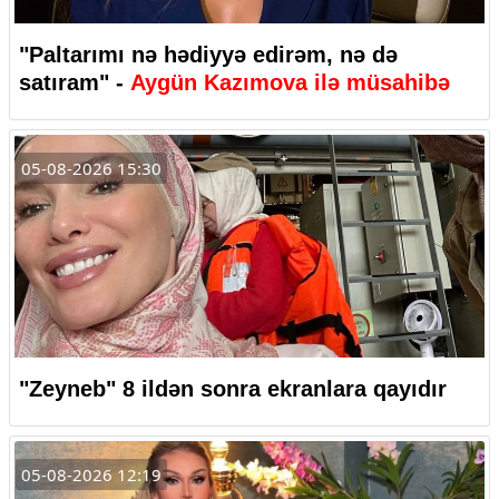
"Paltarımı nə hədiyyə edirəm, nə də
satıram" -
Aygün Kazımova ilə müsahibə
05-08-2026 15:30
"Zeyneb" 8 ildən sonra ekranlara qayıdır
05-08-2026 12:19