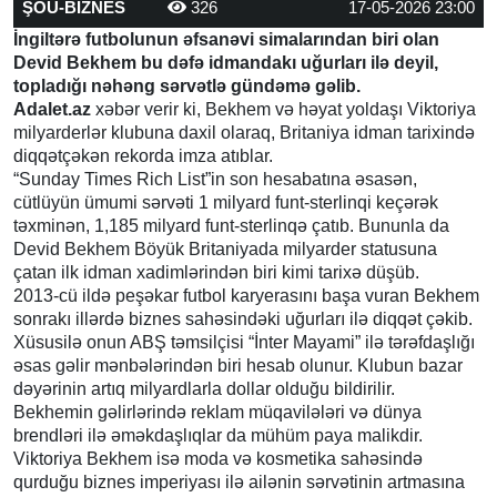
ŞOU-BİZNES
326
17-05-2026 23:00
İngiltərə futbolunun əfsanəvi simalarından biri olan
Devid Bekhem bu dəfə idmandakı uğurları ilə deyil,
topladığı nəhəng sərvətlə gündəmə gəlib.
Adalet.az
xəbər verir ki, Bekhem və həyat yoldaşı Viktoriya
milyarderlər klubuna daxil olaraq, Britaniya idman tarixində
diqqətçəkən rekorda imza atıblar.
“Sunday Times Rich List”in son hesabatına əsasən,
cütlüyün ümumi sərvəti 1 milyard funt-sterlinqi keçərək
təxminən, 1,185 milyard funt-sterlinqə çatıb. Bununla da
Devid Bekhem Böyük Britaniyada milyarder statusuna
çatan ilk idman xadimlərindən biri kimi tarixə düşüb.
2013-cü ildə peşəkar futbol karyerasını başa vuran Bekhem
sonrakı illərdə biznes sahəsindəki uğurları ilə diqqət çəkib.
Xüsusilə onun ABŞ təmsilçisi “İnter Mayami” ilə tərəfdaşlığı
əsas gəlir mənbələrindən biri hesab olunur. Klubun bazar
dəyərinin artıq milyardlarla dollar olduğu bildirilir.
Bekhemin gəlirlərində reklam müqavilələri və dünya
brendləri ilə əməkdaşlıqlar da mühüm paya malikdir.
Viktoriya Bekhem isə moda və kosmetika sahəsində
qurduğu biznes imperiyası ilə ailənin sərvətinin artmasına