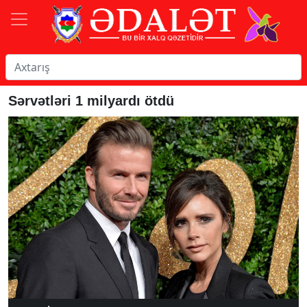
Sərvətləri 1 milyardı ötdü