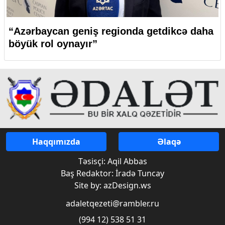
“Azərbaycan geniş regionda getdikcə daha
böyük rol oynayır”
Haqqımızda
Əlaqə
Təsisçi: Aqil Abbas
Baş Redaktor: İradə Tuncay
Site by: azDesign.ws
adaletqezeti@rambler.ru
(994 12) 538 51 31