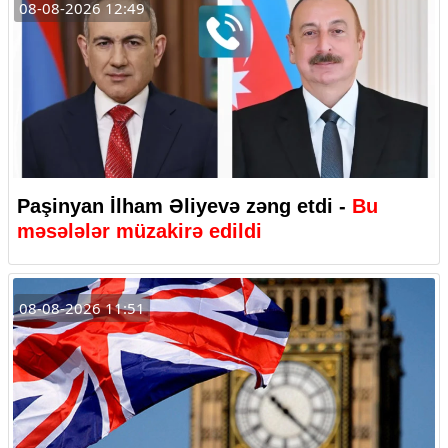
08-08-2026 12:49
Paşinyan İlham Əliyevə zəng etdi -
Bu
məsələlər müzakirə edildi
08-08-2026 11:51