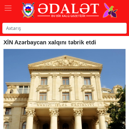
XİN Azərbaycan xalqını təbrik etdi