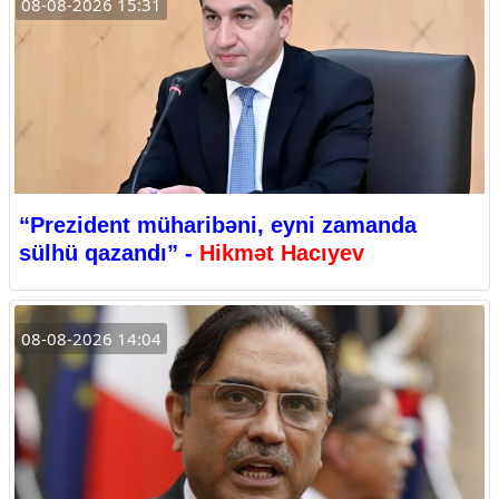
08-08-2026 15:31
“Prezident müharibəni, eyni zamanda
sülhü qazandı” -
Hikmət Hacıyev
08-08-2026 14:04