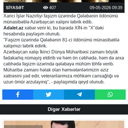
SİYASƏT
407
09-05-2026 09:39
Xarici İşlər Nazirliyi faşizm üzərində Qələbənin ildönümü
münasibətilə Azərbaycan xalqını təbrik edib.
Adalet.az
xəbər verir ki, bu barədə XİN-in "X"dəki
hesabında paylaşım olunub.
"Faşizm üzərində Qələbənin 81-ci ildönümü münasibətilə
xalqımızı təbrik edirik.
Azərbaycan xalqı İkinci Dünya Müharibəsi zamanı böyük
fədakarlıq nümayiş etdirib və həm ön cəbhədə, həm də arxa
cəbhədə faşizm üzərində qələbəyə mühüm töhfə verib.
Müharibə zamanı həlak olan həmvətənlərimizin əziz
xatirəsini yad edir, veteranlarımıza möhkəm cansağlığı və
uzun ömür arzulayırıq", - paylaşımda qeyd olunub.
Digər Xəbərlər