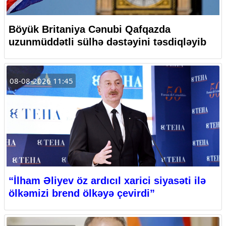
Böyük Britaniya Cənubi Qafqazda
uzunmüddətli sülhə dəstəyini təsdiqləyib
08-08-2026 11:45
“İlham Əliyev öz ardıcıl xarici siyasəti ilə
ölkəmizi brend ölkəyə çevirdi”