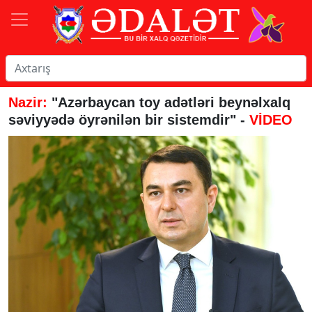
Nazir:
"Azərbaycan toy adətləri beynəlxalq
səviyyədə öyrənilən bir sistemdir" -
VİDEO