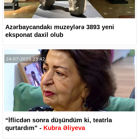
Azərbaycandakı muzeylərə 3893 yeni
eksponat daxil olub
24-07-2026 23:42
“İflicdən sonra düşündüm ki, teatrla
qurtardım” -
Kubra Əliyeva