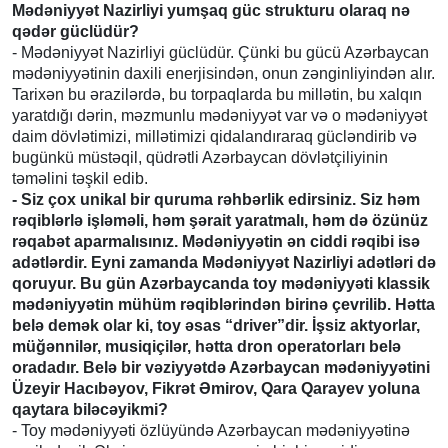
Mədəniyyət Nazirliyi yumşaq güc strukturu olaraq nə
qədər güclüdür?
- Mədəniyyət Nazirliyi güclüdür. Çünki bu gücü Azərbaycan
mədəniyyətinin daxili enerjisindən, onun zənginliyindən alır.
Tarixən bu ərazilərdə, bu torpaqlarda bu millətin, bu xalqın
yaratdığı dərin, məzmunlu mədəniyyət var və o mədəniyyət
daim dövlətimizi, millətimizi qidalandıraraq gücləndirib və
bugünkü müstəqil, qüdrətli Azərbaycan dövlətçiliyinin
təməlini təşkil edib.
- Siz çox unikal bir quruma rəhbərlik edirsiniz. Siz həm
rəqiblərlə işləməli, həm şərait yaratmalı, həm də özünüz
rəqabət aparmalısınız. Mədəniyyətin ən ciddi rəqibi isə
adətlərdir. Eyni zamanda Mədəniyyət Nazirliyi adətləri də
qoruyur. Bu gün Azərbaycanda toy mədəniyyəti klassik
mədəniyyətin mühüm rəqiblərindən birinə çevrilib. Hətta
belə demək olar ki, toy əsas “driver”dir. İşsiz aktyorlar,
müğənnilər, musiqiçilər, hətta dron operatorları belə
oradadır. Belə bir vəziyyətdə Azərbaycan mədəniyyətini
Üzeyir Hacıbəyov, Fikrət Əmirov, Qara Qarayev yoluna
qaytara biləcəyikmi?
- Toy mədəniyyəti özlüyündə Azərbaycan mədəniyyətinə