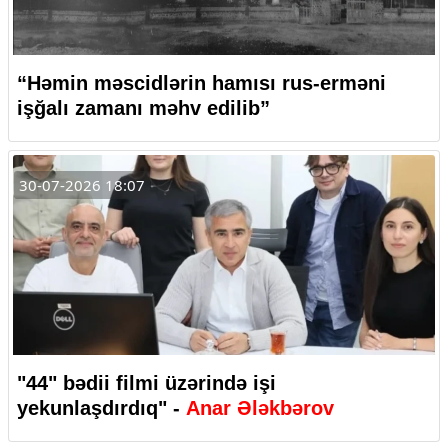
“Həmin məscidlərin hamısı rus-erməni
işğalı zamanı məhv edilib”
30-07-2026 18:07
"44" bədii filmi üzərində işi
yekunlaşdırdıq" -
Anar Ələkbərov