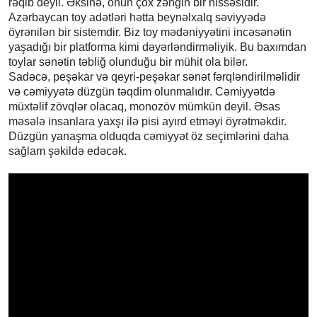
rəqib deyil. Əksinə, onun çox zəngin bir hissəsidir.
Azərbaycan toy adətləri hətta beynəlxalq səviyyədə
öyrənilən bir sistemdir. Biz toy mədəniyyətini incəsənətin
yaşadığı bir platforma kimi dəyərləndirməliyik. Bu baxımdan
toylar sənətin təbliğ olunduğu bir mühit ola bilər.
Sadəcə, peşəkar və qeyri-peşəkar sənət fərqləndirilməlidir
və cəmiyyətə düzgün təqdim olunmalıdır. Cəmiyyətdə
müxtəlif zövqlər olacaq, monozöv mümkün deyil. Əsas
məsələ insanlara yaxşı ilə pisi ayırd etməyi öyrətməkdir.
Düzgün yanaşma olduqda cəmiyyət öz seçimlərini daha
sağlam şəkildə edəcək.