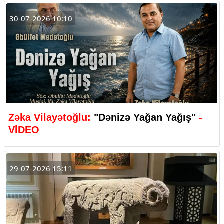
30-07-2026 10:10
Zəka Vilayətoğlu:
"Dənizə Yağan Yağış"
-
VİDEO
29-07-2026 15:11