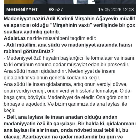
MƏDƏNİYYƏT
527
15-05-2026 12:08
Mədəniyyət naziri Adil Kərimli Mirşahin Ağayevin müəllif
və aparıcısı olduğu “Mirşahinin vaxtı” verilişində bir çox
suallara aydınlıq gətirib.
Adalet.az
nazirlə müsahibəni təqdim edir:
- Adil müəllim, ana südü və mədəniyyət arasında hansı
rabitəni görürsünüz?
- Mədəniyyət özü həyatın başlanğıcı ilə formalaşır və insanı
ta ki ömrünün sonuna qədər müşayiət edən bir prosesdir.
Ana südü insanı qidalandırır. Mədəniyyət də insanı
qidalandırır və onun genetik kodlarına keçir.
Ana südü ilə insan qidalanırsa, artıq onun verdiyi qüvvə,
onun verdiyi enerji, onun verdiyi hisslərlə formalaşır. O da
başa çatır, böyüyür. Mədəniyyət də elədir. Ona görə onlar
birbaşa əlaqədədir. Və bizim qanımıza da ana laylası ilə
keçir.
- Bəli, ana laylası ilə insan anadan olduğu andan
mədəniyyətin özü ilə qarşılaşır.
Bir halda ki, qidalanmanı
ana laylası ilə alır insan, onda növbəti sual təbii ki, bu
olacaq: Azərbaycan nə qədər mədənidir bu gün və