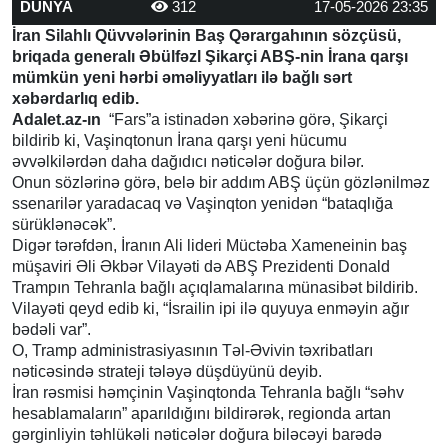
DÜNYA
312
17-05-2026 23:35
İran Silahlı Qüvvələrinin Baş Qərargahının sözçüsü,
briqada generalı Əbülfəzl Şikarçi ABŞ-nin İrana qarşı
mümkün yeni hərbi əməliyyatları ilə bağlı sərt
xəbərdarlıq edib.
Adalet.az-ın
“Fars”a istinadən xəbərinə görə, Şikarçi
bildirib ki, Vaşinqtonun İrana qarşı yeni hücumu
əvvəlkilərdən daha dağıdıcı nəticələr doğura bilər.
Onun sözlərinə görə, belə bir addım ABŞ üçün gözlənilməz
ssenarilər yaradacaq və Vaşinqton yenidən “bataqlığa
sürüklənəcək”.
Digər tərəfdən, İranın Ali lideri Müctəba Xameneinin baş
müşaviri Əli Əkbər Vilayəti də ABŞ Prezidenti Donald
Trampın Tehranla bağlı açıqlamalarına münasibət bildirib.
Vilayəti qeyd edib ki, “İsrailin ipi ilə quyuya enməyin ağır
bədəli var”.
O, Tramp administrasiyasının Təl-Əvivin təxribatları
nəticəsində strateji tələyə düşdüyünü deyib.
İran rəsmisi həmçinin Vaşinqtonda Tehranla bağlı “səhv
hesablamaların” aparıldığını bildirərək, regionda artan
gərginliyin təhlükəli nəticələr doğura biləcəyi barədə