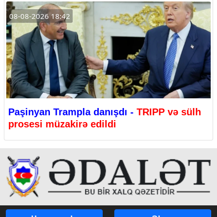
08-08-2026 18:42
Paşinyan Trampla danışdı -
TRIPP və sülh
prosesi müzakirə edildi