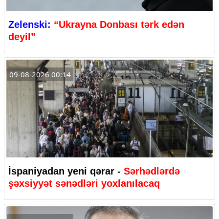
Zelenski:
“Ukrayna Donbası tərk edən
deyil”
09-08-2026 00:14
İspaniyadan yeni qərar -
Sərhədlərdə
şəxsiyyət sənədləri yoxlanılacaq