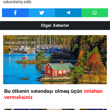
xəbərdarlıq edib.
Digər Xəbərlər
09-08-2026 01:00
Bu ölkənin vətəndaşı olmaq üçün
imtahan
verməlisiniz