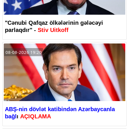
"Cənubi Qafqaz ölkələrinin gələcəyi
parlaqdır" -
Stiv Uitkoff
08-08-2026 19:20
ABŞ-nin dövlət katibindən Azərbaycanla
bağl
ı
AÇIQLAMA