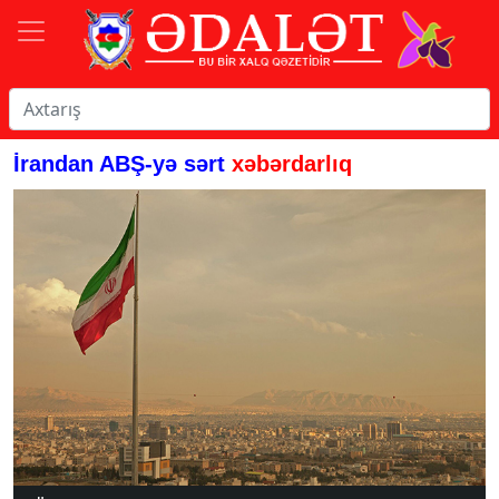
İrandan ABŞ-yə sərt
xəbərdarlıq