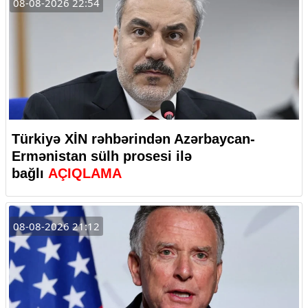
08-08-2026 22:54
Türkiyə XİN rəhbərindən Azərbaycan-
Ermənistan sülh prosesi ilə
bağlı
AÇIQLAMA
08-08-2026 21:12