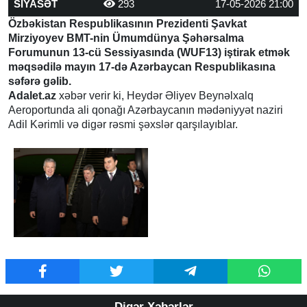
SİYASƏT
293
17-05-2026 21:00
Özbəkistan Respublikasının Prezidenti Şavkat
Mirziyoyev BMT-nin Ümumdünya Şəhərsalma
Forumunun 13-cü Sessiyasında (WUF13) iştirak etmək
məqsədilə mayın 17-də Azərbaycan Respublikasına
səfərə gəlib.
Adalet.az
xəbər verir ki, Heydər Əliyev Beynəlxalq
Aeroportunda ali qonağı Azərbaycanın mədəniyyət naziri
Adil Kərimli və digər rəsmi şəxslər qarşılayıblar.
Digər Xəbərlər