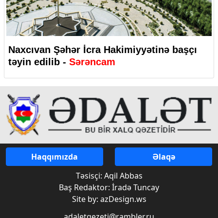
Naxcıvan Şəhər İcra Hakimiyyətinə başçı
təyin edilib -
Sərəncam
Haqqımızda
Əlaqə
Təsisçi: Aqil Abbas
Baş Redaktor: İradə Tuncay
Site by: azDesign.ws
adaletqezeti@rambler.ru