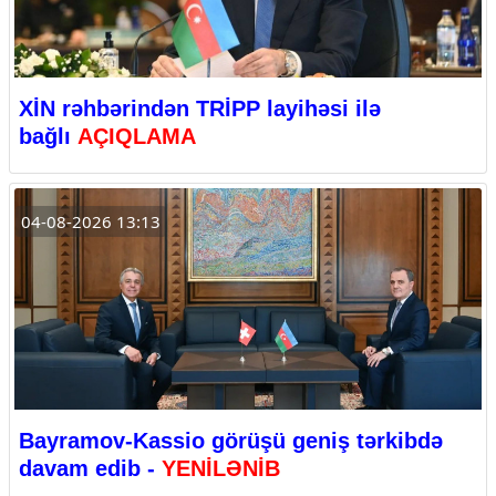
XİN rəhbərindən TRİPP layihəsi ilə
bağlı
AÇIQLAMA
04-08-2026 13:13
Bayramov-Kassio görüşü geniş tərkibdə
davam edib -
YENİLƏNİB