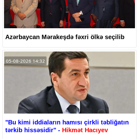
Azərbaycan Mərakeşdə fəxri ölkə seçilib
05-08-2026 14:32
"Bu kimi iddiaların hamısı çirkli təbliğatın
tərkib hissəsidir" -
Hikmət Hacıyev