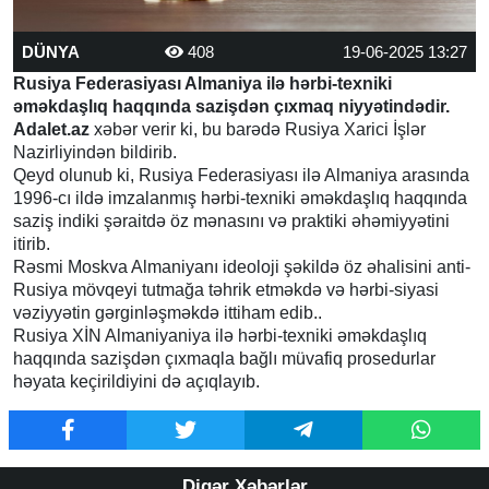
DÜNYA
408
19-06-2025 13:27
Rusiya Federasiyası Almaniya ilə hərbi-texniki
əməkdaşlıq haqqında sazişdən çıxmaq niyyətindədir.
Adalet.az
xəbər verir ki, bu barədə Rusiya Xarici İşlər
Nazirliyindən bildirib.
Qeyd olunub ki, Rusiya Federasiyası ilə Almaniya arasında
1996-cı ildə imzalanmış hərbi-texniki əməkdaşlıq haqqında
saziş indiki şəraitdə öz mənasını və praktiki əhəmiyyətini
itirib.
Rəsmi Moskva Almaniyanı ideoloji şəkildə öz əhalisini anti-
Rusiya mövqeyi tutmağa təhrik etməkdə və hərbi-siyasi
vəziyyətin gərginləşməkdə ittiham edib..
Rusiya XİN Almaniyaniya ilə hərbi-texniki əməkdaşlıq
haqqında sazişdən çıxmaqla bağlı müvafiq prosedurlar
həyata keçirildiyini də açıqlayıb.
Digər Xəbərlər