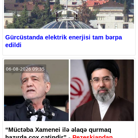
Gürcüstanda elektrik enerjisi tam bərpa
edildi
06-08-2026 09:35
“Müctəba Xamenei ilə əlaqə qurmaq
hazırda çox çətindir” -
Pezeşkiandan