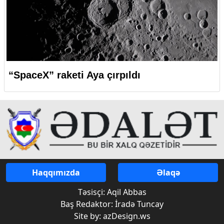
“SpaceX” raketi Aya çırpıldı
Haqqımızda
Əlaqə
Təsisçi: Aqil Abbas
Baş Redaktor: İradə Tuncay
Site by: azDesign.ws