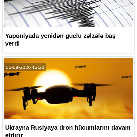
Yaponiyada yenidən güclü zəlzələ baş
verdi
06-08-2026 12:20
Ukrayna Rusiyaya dron hücumlarını davam
etdirir