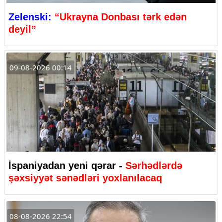
Zelenski:
“Ukrayna Donbası tərk edən
deyil”
09-08-2026 00:14
İspaniyadan yeni qərar -
Sərhədlərdə
şəxsiyyət sənədləri yoxlanılacaq
08-08-2026 22:54