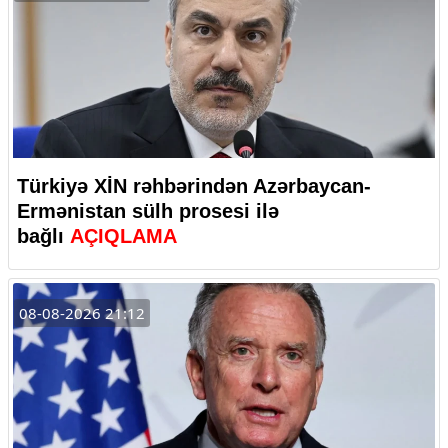
Türkiyə XİN rəhbərindən Azərbaycan-
Ermənistan sülh prosesi ilə
bağlı
AÇIQLAMA
08-08-2026 21:12