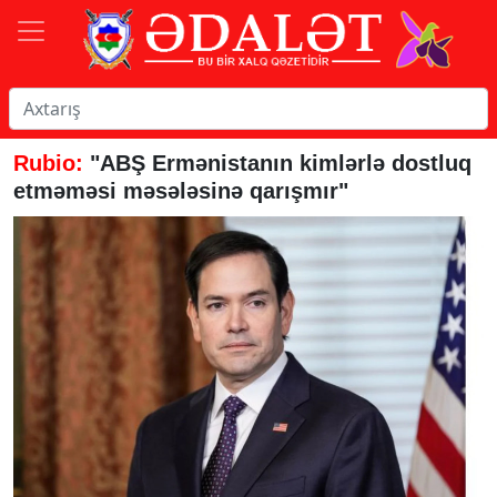
Rubio:
"ABŞ Ermənistanın kimlərlə dostluq
etməməsi məsələsinə qarışmır"