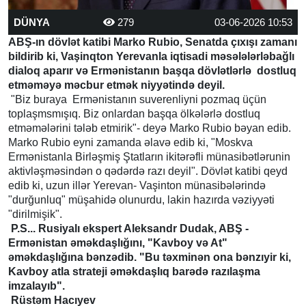
DÜNYA
279
03-06-2026 10:53
ABŞ-ın dövlət katibi Marko Rubio, Senatda çıxışı zamanı
bildirib ki, Vaşinqton Yerevanla iqtisadi məsələlərləbağlı
dialoq aparır və Ermənistanın başqa dövlətlərlə dostluq
etməməyə məcbur etmək niyyətində deyil.
"Biz buraya Ermənistanın suverenliyni pozmaq üçün
toplaşmsmışıq. Biz onlardan başqa ölkələrlə dostluq
etməmələrini tələb etmirik"- deyə Marko Rubio bəyan edib.
Marko Rubio eyni zamanda əlavə edib ki, "Moskva
Ermənistanla Birləşmiş Ştatların ikitərəfli münasibətlərunin
aktivləşməsindən o qədərdə razı deyil". Dövlət katibi qeyd
edib ki, uzun illər Yerevan- Vaşinton münasibələrində
"durğunluq" müşahidə olunurdu, lakin hazırda vəziyyəti
"dirilmişik".
P.S... Rusiyalı ekspert Aleksandr Dudak, ABŞ -
Ermənistan əməkdaşlığını, "Kavboy və At"
əməkdaşlığına bənzədib. "Bu təxminən ona bənzıyir ki,
Kavboy atla strateji əməkdaşlıq barədə razılaşma
imzalayıb".
Rüstəm Hacıyev