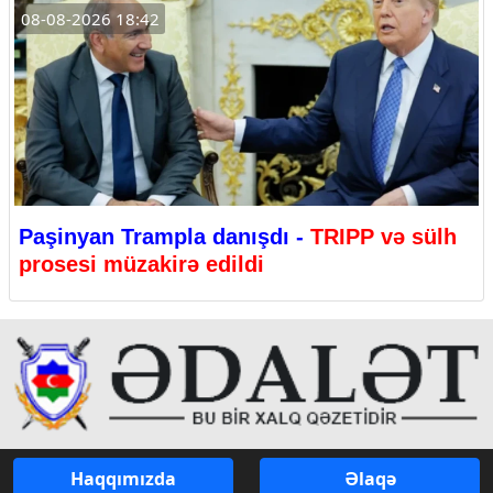
08-08-2026 18:42
Paşinyan Trampla danışdı -
TRIPP və sülh
prosesi müzakirə edildi
Haqqımızda
Əlaqə