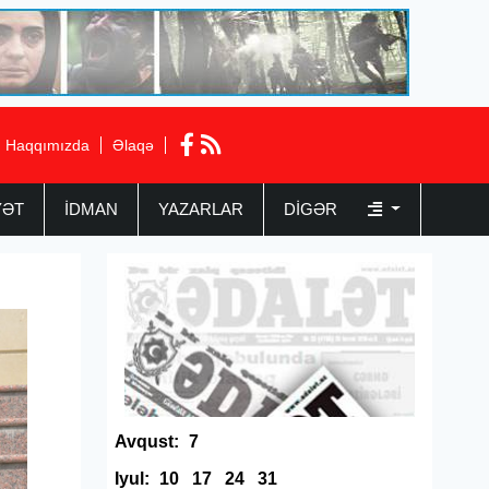
Haqqımızda
Əlaqə
YƏT
İDMAN
YAZARLAR
DIGƏR
Avqust:
7
Iyul:
10
17
24
31