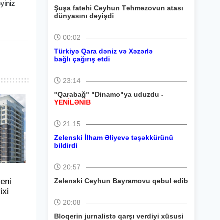
yiniz
Şuşa fatehi Ceyhun Təhməzovun atası
dünyasını dəyişdi
00:02
Türkiyə Qara dəniz və Xəzərlə
bağlı çağırış etdi
23:14
"Qarabağ" "Dinamo"ya uduzdu -
YENİLƏNİB
21:15
Zelenski İlham Əliyevə təşəkkürünü
bildirdi
20:57
eni
Zelenski Ceyhun Bayramovu qəbul edib
ixi
20:08
Bloqerin jurnalistə qarşı verdiyi xüsusi