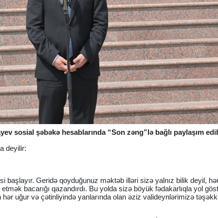
ayev sosial şəbəkə hesablarında “Son zəng”lə bağlı paylaşım edi
 deyilir:
i başlayır. Geridə qoyduğunuz məktəb illəri sizə yalnız bilik deyil, h
 etmək bacarığı qazandırdı. Bu yolda sizə böyük fədakarlıqla yol gös
n hər uğur və çətinliyində yanlarında olan əziz valideynlərimizə təşəkk