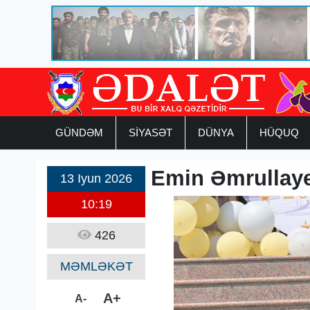
GÜNDƏM
SİYASƏT
DÜNYA
HÜQUQ
Emin Əmrullay
13 Iyun 2026
10:19
426
MƏMLƏKƏT
A+
A-