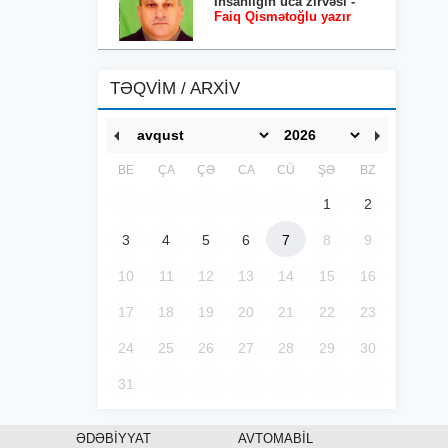
İnsanlığın uca zirvəsi -
Faiq Qismətoğlu yazır
TƏQVİM / ARXİV
BE
ÇA
ÇƏ
CA
CÜ
ŞƏ
BZ
1
2
3
4
5
6
7
8
9
10
11
12
13
14
15
16
17
18
19
20
21
22
23
24
25
26
27
28
29
30
31
ƏDƏBİYYAT
AVTOMABİL