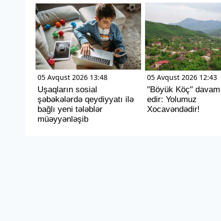
05 Avqust 2026 13:48
05 Avqust 2026 12:43
Uşaqların sosial
"Böyük Köç" davam
şəbəkələrdə qeydiyyatı ilə
edir: Yolumuz
bağlı yeni tələblər
Xocavəndədir!
müəyyənləşib