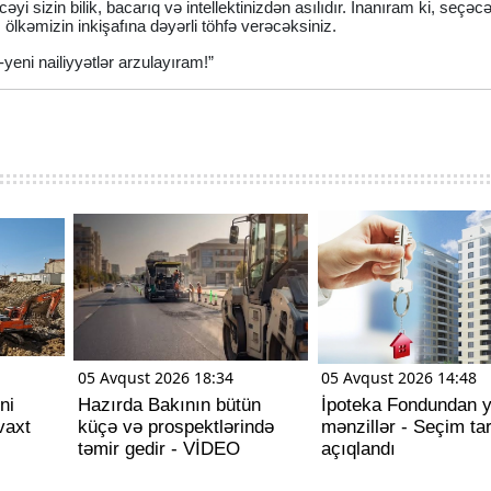
i sizin bilik, bacarıq və intellektinizdən asılıdır. İnanıram ki, seçəcə
 ölkəmizin inkişafına dəyərli töhfə verəcəksiniz.
yeni nailiyyətlər arzulayıram!”
05 Avqust 2026 18:34
05 Avqust 2026 14:48
ni
Hazırda Bakının bütün
İpoteka Fondundan y
vaxt
küçə və prospektlərində
mənzillər - Seçim tar
təmir gedir - VİDEO
açıqlandı