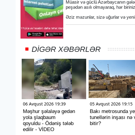
Müasir və güclü Azərbaycanın gələcəy
peşədən asılı olmayaraq, hər biriniz
Əziz məzunlar, sizə uğurlar və yeni-
DIGƏR XƏBƏRLƏR
06 Avqust 2026 19:39
05 Avqust 2026 19:15
Məşhur şəlaləyə gedən
Bakı metrosunda ye
yola şlaqbaum
tunellərin inşası nə 
qoyuldu - Ödəniş tələb
bitir?
edilir - VİDEO