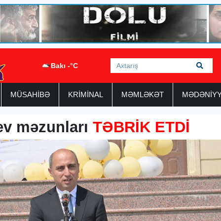
Bakı -°C
MÜSAHİBƏ
KRİMİNAL
MƏMLƏKƏT
MƏDƏNİY
ev məzunları
TƏBRİK ETDİ