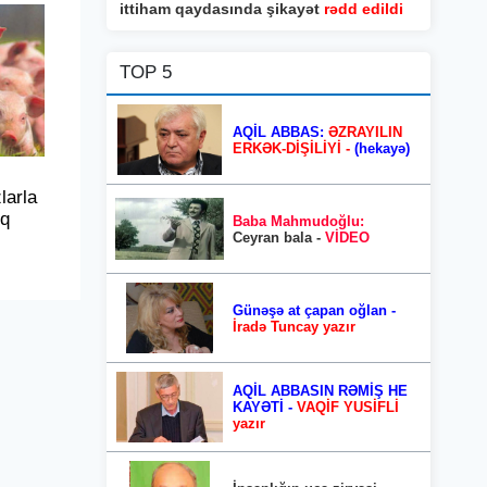
ittiham qaydasında şikayət
rədd edildi
TOP 5
AQİL ABBAS:
ƏZRAYILIN
ERKƏK-DİŞİLİYİ -
(hekayə)
larla
nq
Baba Mahmudoğlu:
Ceyran bala -
VİDEO
Günəşə at çapan oğlan -
İradə Tuncay yazır
AQİL ABBASIN RƏMİŞ HE
KAYƏTİ -
VAQİF YUSİFLİ
yazır