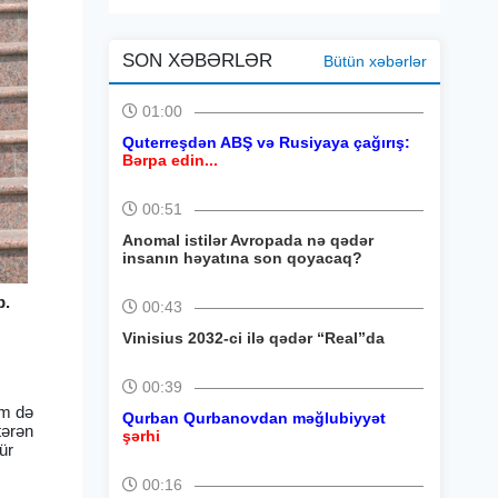
SON XƏBƏRLƏR
Bütün xəbərlər
01:00
Quterreşdən ABŞ və Rusiyaya çağırış:
Bərpa edin...
00:51
Anomal istilər Avropada nə qədər
insanın həyatına son qoyacaq?
b.
00:43
Vinisius 2032-ci ilə qədər “Real”da
00:39
əm də
Qurban Qurbanovdan məğlubiyyət
tərən
şərhi
ür
00:16