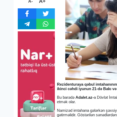
A+
A-
Rezidenturaya qəbul imtahanının b
ikinci cəhdi iyunun 21-də Bakı və
Bu barədə
Adalet.az-
a Dövlət İmta
etmək olar.
Namizəd imtahana gələrkən şəxsiyyə
gətirməlidir. Göstərilən sənədlərd