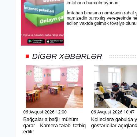
imtahana buraxılmayacaq.
İmtahan binasına namizədin rahat ş
namizədin buraxılış vərəqəsində hə
edilən vaxtda gəlmək tövsiyə olunur
DIGƏR XƏBƏRLƏR
06 Avqust 2026 12:00
06 Avqust 2026 10:47
Bağçalarla bağlı mühüm
Kolleclərə qəbulda y
qərar - Kamera tələbi tətbiq
göstəricilər açıqland
edilir