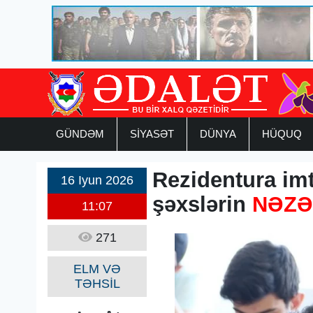
GÜNDƏM
SİYASƏT
DÜNYA
HÜQUQ
Rezidentura im
16 Iyun 2026
şəxslərin
NƏZƏ
11:07
271
ELM VƏ
TƏHSİL