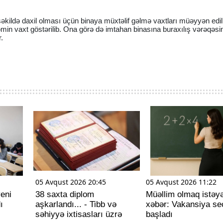
əkildə daxil olması üçün binaya müxtəlif gəlmə vaxtları müəyyən edil
min vaxt göstərilib. Ona görə də imtahan binasına buraxılış vərəqəs
.
05 Avqust 2026 20:45
05 Avqust 2026 11:22
eni
38 saxta diplom
Müəllim olmaq istəy
ı
aşkarlandı... - Tibb və
xəbər: Vakansiya se
səhiyyə ixtisasları üzrə
başladı