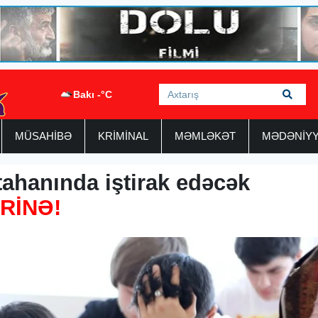
Bakı -°C
MÜSAHİBƏ
KRİMİNAL
MƏMLƏKƏT
MƏDƏNİY
tahanında iştirak edəcək
RİNƏ!