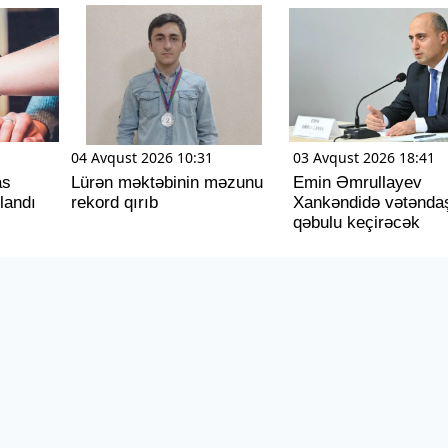
04 Avqust 2026 10:31
03 Avqust 2026 18:41
as
Lürən məktəbinin məzunu
Emin Əmrullayev
landı
rekord qırıb
Xankəndidə vətənda
qəbulu keçirəcək