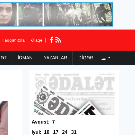
Haqqımızda
Əlaqə
YƏT
İDMAN
YAZARLAR
DIGƏR
Avqust:
7
Iyul:
10
17
24
31