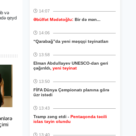
14:07
ib və
ində qeyd
Əbülfət Mədətoğlu:
Bir də mən...
14:06
“Qarabağ”da yeni məşqçi təyinatları
13:58
Elman Abdullayev UNESCO-dan geri
çağırıldı,
yeni təyinat
13:50
FİFA Dünya Çempionatı planına görə
üzr istədi
13:43
Tramp zəng etdi -
Pentaqonda təcili
ənlərə
iclas təyin olundu
çimi
13:40