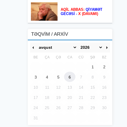
AQİL ABBAS:
QİYAMƏT
GECƏSİ -
X (DAVAMI)
TƏQVİM / ARXİV
BE
ÇA
ÇƏ
CA
CÜ
ŞƏ
BZ
1
2
3
4
5
6
7
8
9
10
11
12
13
14
15
16
17
18
19
20
21
22
23
24
25
26
27
28
29
30
31