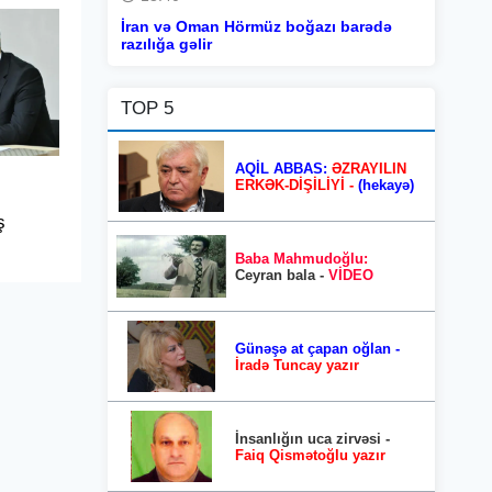
İran və Oman Hörmüz boğazı barədə
razılığa gəlir
TOP 5
AQİL ABBAS:
ƏZRAYILIN
ERKƏK-DİŞİLİYİ -
(hekayə)
ş
Baba Mahmudoğlu:
Ceyran bala -
VİDEO
Günəşə at çapan oğlan -
İradə Tuncay yazır
İnsanlığın uca zirvəsi -
Faiq Qismətoğlu yazır