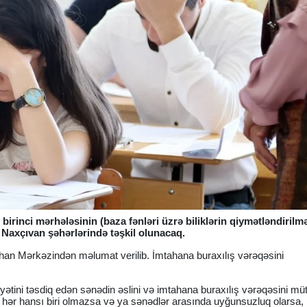
irinci mərhələsinin (baza fənləri üzrə biliklərin qiymətləndirilmə
 Naxçıvan şəhərlərində təşkil olunacaq.
han Mərkəzindən məlumat verilib. İmtahana buraxılış vərəqəsini
bur
tini təsdiq edən sənədin əslini və imtahana buraxılış vərəqəsini mü
ən hər hansı biri olmazsa və ya sənədlər arasında uyğunsuzluq olarsa