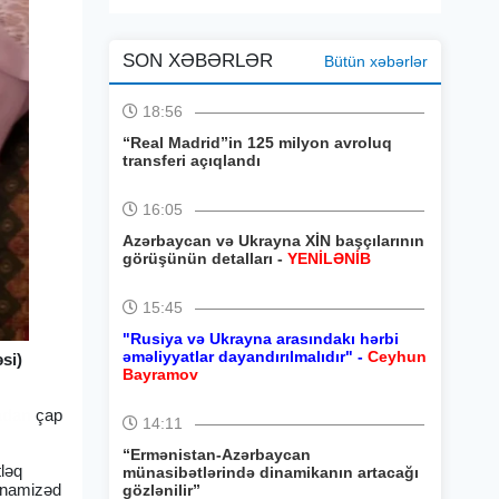
SON XƏBƏRLƏR
Bütün xəbərlər
18:56
“Real Madrid”in 125 milyon avroluq
transferi açıqlandı
16:05
Azərbaycan və Ukrayna XİN başçılarının
görüşünün detalları -
YENİLƏNİB
15:45
"Rusiya və Ukrayna arasındakı hərbi
əməliyyatlar dayandırılmalıdır" -
Ceyhun
si)
Bayramov
adan
çap
14:11
“Ermənistan-Azərbaycan
tləq
münasibətlərində dinamikanın artacağı
, namizəd
gözlənilir”