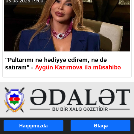
05-08-2026 19:00
"Paltarımı nə hədiyyə edirəm, nə də
satıram" -
Aygün Kazımova ilə müsahibə
Haqqımızda
Əlaqə