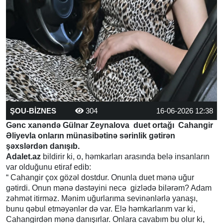
ŞOU-BİZNES
304
16-06-2026 12:38
Gənc xanəndə Gülnar Zeynalova duet ortağı Cahangir
Əliyevla onların münasibətinə sərinlik gətirən
şəxslərdən danışıb.
Adalet.az
bildirir ki, o, həmkarları arasında belə insanların
var olduğunu etiraf edib:
“ Cahangir çox gözəl dostdur. Onunla duet mənə uğur
gətirdi. Onun mənə dəstəyini necə gizlədə bilərəm? Adam
zəhmət itirməz. Mənim uğurlarıma sevinənlərlə yanaşı,
bunu qəbul etməyənlər də var. Elə həmkarlarım var ki,
Cahangirdən mənə danışırlar. Onlara cavabım bu olur ki,