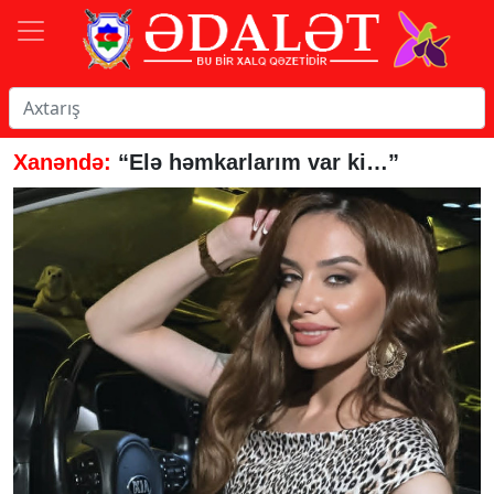
Xanəndə:
“Elə həmkarlarım var ki…”