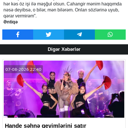
hər kəs öz işi ilə məşğul olsun. Cahangir mənim haqqımda
nəsə deyibsə, o bilər, mən bilərəm. Onları sözlərinə uyub,
qərar vermirəm”.
Əntiqə
Digər Xəbərlər
07-08-2026 22:40
Hande səhnə geyimlərini satır