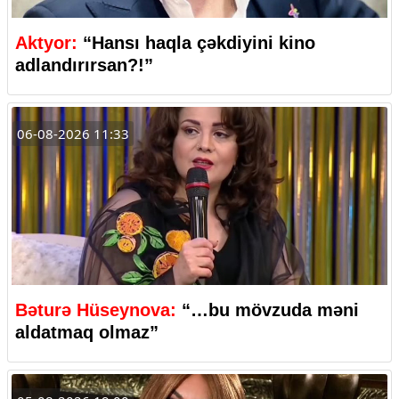
Aktyor:
“Hansı haqla çəkdiyini kino
adlandırırsan?!”
06-08-2026 11:33
Bəturə Hüseynova:
“…bu mövzuda məni
aldatmaq olmaz”