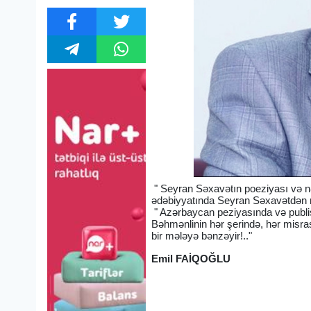
" Seyran Səxavətın poeziyası və nə
ədəbiyyatında Seyran Səxavətdən m
" Azərbaycan peziyasında və publis
Bəhmənlinin hər şerində, hər misrası
bir mələyə bənzəyir!.."
Emil FAİQOĞLU