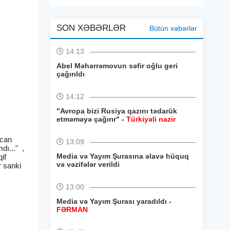
SON XƏBƏRLƏR
Bütün xəbərlər
14:13
Abel Məhərrəmovun səfir oğlu geri
çağırıldı
14:12
"Avropa bizi Rusiya qazını tədarük
etməməyə çağırır" -
Türkiyəli nazir
ycan
13:09
ı..." ,
Media və Yayım Şurasına əlavə hüquq
if
və vəzifələr verildi
r sanki
13:00
Media və Yayım Şurası yaradıldı -
FƏRMAN