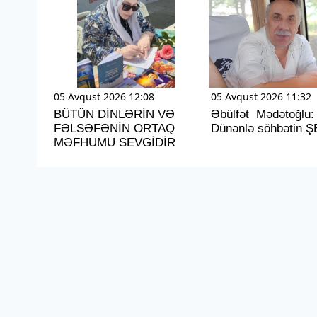
05 Avqust 2026 12:08
05 Avqust 2026 11:32
BÜTÜN DİNLƏRİN VƏ
Əbülfət Mədətoğlu:
FƏLSƏFƏNİN ORTAQ
Dünənlə söhbətin Ş
MƏFHUMU SEVGİDİR