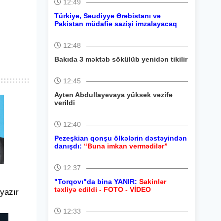
12:49
Türkiyə, Səudiyyə Ərəbistanı və
Pakistan müdafiə sazişi imzalayacaq
12:48
Bakıda 3 məktəb sökülüb yenidən tikilir
12:45
Aytən Abdullayevaya yüksək vəzifə
verildi
12:40
Pezeşkian qonşu ölkələrin dəstəyindən
danışdı:
“Buna imkan vermədilər”
12:37
"Torqovı"da bina YANIR:
Sakinlər
təxliyə edildi - FOTO - VİDEO
 yazır
12:33