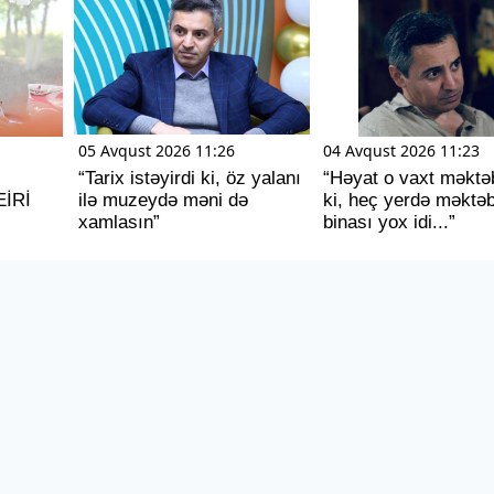
05 Avqust 2026 11:26
04 Avqust 2026 11:23
“Tarix istəyirdi ki, öz yalanı
“Həyat o vaxt məktəb
EİRİ
ilə muzeydə məni də
ki, heç yerdə məktə
xamlasın”
binası yox idi...”