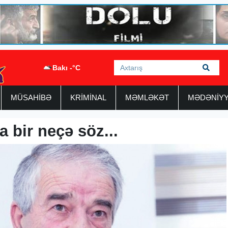
Bakı -°C
MÜSAHİBƏ
KRİMİNAL
MƏMLƏKƏT
MƏDƏNİY
a bir neçə söz...