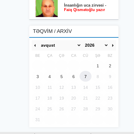
İnsanlığın uca zirvəsi -
Faiq Qismətoğlu yazır
TƏQVİM / ARXİV
BE
ÇA
ÇƏ
CA
CÜ
ŞƏ
BZ
1
2
3
4
5
6
7
8
9
10
11
12
13
14
15
16
17
18
19
20
21
22
23
24
25
26
27
28
29
30
31