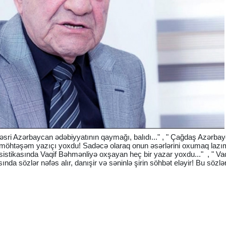
sri Azərbaycan ədəbiyyatının qaymağı, balıdı..." , " Çağdaş Azərba
öhtəşəm yazıçı yoxdu! Sadəcə olaraq onun əsərlərini oxumaq lazımd
istikasında Vaqif Bəhmənliyə oxşayan heç bir yazar yoxdu..." , " Vaq
nda sözlər nəfəs alır, danışir və səninlə şirin söhbət eləyir! Bu sözlə