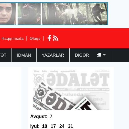
Haqqımızda
Əlaqə
YƏT
İDMAN
YAZARLAR
DIGƏR
Avqust:
7
Iyul:
10
17
24
31