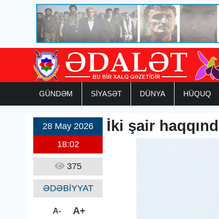
GÜNDƏM
SİYASƏT
DÜNYA
HÜQUQ
İki şair haqqınd
28 May 2026
18:02
375
ƏDƏBİYYAT
A+
A-