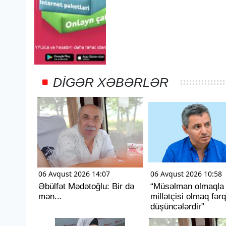
DIGƏR XƏBƏRLƏR
06 Avqust 2026 14:07
06 Avqust 2026 10:58
Əbülfət Mədətoğlu: Bir də
“Müsəlman olmaqla
mən...
millətçisi olmaq fərq
düşüncələrdir”