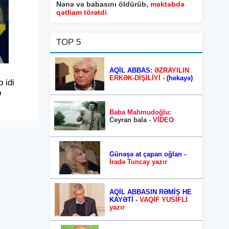
Nənə və babasını öldürüb,
məktəbdə
qətliam törətdi
TOP 5
AQİL ABBAS:
ƏZRAYILIN
ERKƏK-DİŞİLİYİ -
(hekayə)
 idi
b
Baba Mahmudoğlu:
Ceyran bala -
VİDEO
Günəşə at çapan oğlan -
İradə Tuncay yazır
AQİL ABBASIN RƏMİŞ HE
KAYƏTİ -
VAQİF YUSİFLİ
yazır