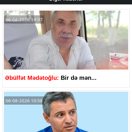
06-08-2026 14:07
Əbülfət Mədətoğlu:
Bir də mən...
06-08-2026 10:58