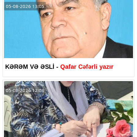
05-08-2026 13:05
KƏRƏM VƏ ƏSLİ -
Qafar Cəfərli yazır
05-08-2026 12:08