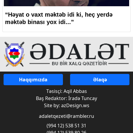
“Həyat o vaxt məktəb idi ki, heç yerdə
məktəb binası yox idi...”
Haqqımızda
Əlaqə
Təsisçi: Aqil Abbas
Baş Redaktor: İradə Tuncay
Site by: azDesign.ws
adaletqezeti@rambler.ru
(994 12) 538 51 31
(994 12) 539 80 26