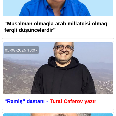
“Müsəlman olmaqla ərəb millətçisi olmaq
fərqli düşüncələrdir”
05-08-2026 13:07
“Rəmiş” dastanı -
Tural Cəfərov yazır