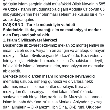
görüşün İslam şərqinin dahi mütəfəkkiri Əlişir Nəvainin 585
və Özbəkistanın unudulmaz xalq şairi Abdulla Oripovun 85
illik yubileylərinə həsr olunması səfərimizə xüsusi bir elmi-
ədəbi dəyər qatırdı.
DAŞKƏND - Tarixlə müasirliyin vəhdəti
Səfərimizin ilk dayanacağı elm və mədəniyyət mərkəzi
olan Daşkənd şəhəri oldu.
1. İslam Sivilizasiyası Mərkəzi
Daşkənddə ilk ziyarət etdiyimiz məkan öz möhtəşəmliyi ilə
insanı valeh edən, Asiyanın ən zəngin və analoqu olmayan
muzeyi – "İslam Sivilizasiyası Mərkəzi" oldu. Bəzi video və
foto çəkilişlər etdiyim bu mərkəz təkcə Özbəkistanın deyil,
bütövlükdə İslam dünyasının elm, mədəniyyət və memarlıq
abidəsidir.
Mərkəzə daxil olarkən insanı ilk növbədə heyranedici
memarlıq üslubu, nəhəng günbəzi və divarlara həkk
olunmuş incə milli ornamentlər qarşılayır. Bura adi
muzeydən ötə bəşəriyyətin elmi təkamülünü özündə
saxlayan canlı bir yaddaş xəzinəsidir. Muzeyin zallarında
İslam intibahı dövrünə, xüsusilə Mərkəzi Asiyadan çıxmış
dahi alimlərin – Əl-Xarəzmi, İbn Sina, Əl-Biruni, Uluqbəy