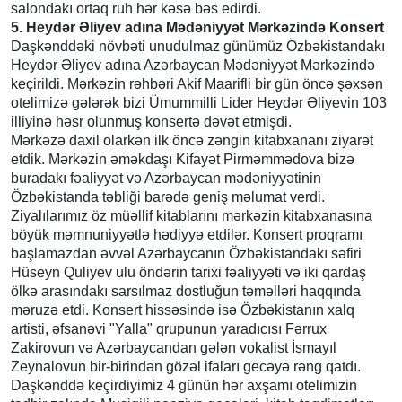
salondakı ortaq ruh hər kəsə bəs edirdi.
5. Heydər Əliyev adına Mədəniyyət Mərkəzində Konsert
Daşkənddəki növbəti unudulmaz günümüz Özbəkistandakı
Heydər Əliyev adına Azərbaycan Mədəniyyət Mərkəzində
keçirildi. Mərkəzin rəhbəri Akif Maarifli bir gün öncə şəxsən
otelimizə gələrək bizi Ümummilli Lider Heydər Əliyevin 103
illiyinə həsr olunmuş konsertə dəvət etmişdi.
Mərkəzə daxil olarkən ilk öncə zəngin kitabxananı ziyarət
etdik. Mərkəzin əməkdaşı Kifayət Pirməmmədova bizə
buradakı fəaliyyət və Azərbaycan mədəniyyətinin
Özbəkistanda təbliği barədə geniş məlumat verdi.
Ziyalılarımız öz müəllif kitablarını mərkəzin kitabxanasına
böyük məmnuniyyətlə hədiyyə etdilər. Konsert proqramı
başlamazdan əvvəl Azərbaycanın Özbəkistandakı səfiri
Hüseyn Quliyev ulu öndərin tarixi fəaliyyəti və iki qardaş
ölkə arasındakı sarsılmaz dostluğun təməlləri haqqında
məruzə etdi. Konsert hissəsində isə Özbəkistanın xalq
artisti, əfsanəvi "Yalla" qrupunun yaradıcısı Fərrux
Zakirovun və Azərbaycandan gələn vokalist İsmayıl
Zeynalovun bir-birindən gözəl ifaları gecəyə rəng qatdı.
Daşkənddə keçirdiyimiz 4 günün hər axşamı otelimizin