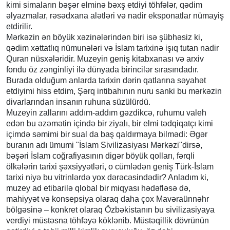
kimi simaların bəşər elminə bəxş etdiyi töhfələr, qədim
əlyazmalar, rəsədxana alətləri və nadir eksponatlar nümayiş
etdirilir.
Mərkəzin ən böyük xəzinələrindən biri isə şübhəsiz ki,
qədim xəttatlıq nümunələri və İslam tarixinə işıq tutan nadir
Quran nüsxələridir. Muzeyin geniş kitabxanası və arxiv
fondu öz zənginliyi ilə dünyada birincilər sırasındadır.
Burada olduğum anlarda tarixin dərin qatlarına səyahət
etdiyimi hiss etdim, Şərq intibahının nuru sanki bu mərkəzin
divarlarından insanın ruhuna süzülürdü.
Muzeyin zallarını addım-addım gəzdikcə, ruhumu valeh
edən bu əzəmətin içində bir ziyalı, bir elmi tədqiqatçı kimi
içimdə səmimi bir sual da baş qaldırmaya bilmədi: Əgər
buranın adı ümumi "İslam Sivilizasiyası Mərkəzi"dirsə,
bəşəri İslam coğrafiyasının digər böyük qolları, fərqli
ölkələrin tarixi şəxsiyyətləri, o cümlədən geniş Türk-İslam
tarixi niyə bu vitrinlərdə yox dərəcəsindədir? Anladım ki,
muzey ad etibarilə qlobal bir miqyası hədəfləsə də,
mahiyyət və konsepsiya olaraq daha çox Mavəraünnəhr
bölgəsinə – konkret olaraq Özbəkistanın bu sivilizasiyaya
verdiyi müstəsna töhfəyə köklənib. Müstəqillik dövrünün