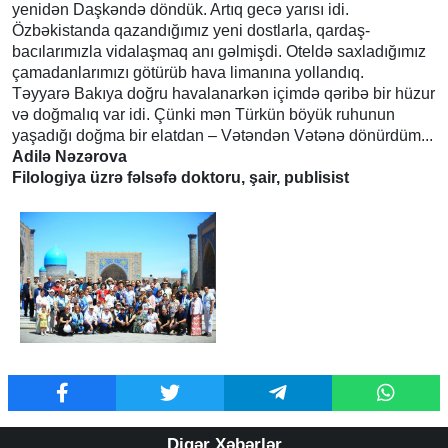
yenidən Daşkəndə döndük. Artıq gecə yarısı idi.
Özbəkistanda qazandığımız yeni dostlarla, qardaş-
bacılarımızla vidalaşmaq anı gəlmişdi. Oteldə saxladığımız
çamadanlarımızı götürüb hava limanına yollandıq.
Təyyarə Bakıya doğru havalanarkən içimdə qəribə bir hüzur
və doğmalıq var idi. Çünki mən Türkün böyük ruhunun
yaşadığı doğma bir elatdan – Vətəndən Vətənə dönürdüm...
Adilə Nəzərova
Filologiya üzrə fəlsəfə doktoru, şair, publisist
Digər Xəbərlər