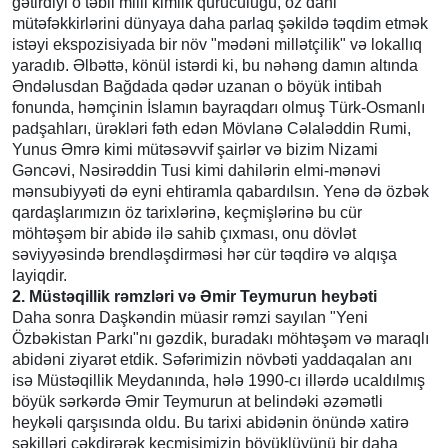
gətirdiyi o təbii milli kimlik quruculuğu, öz dahi
mütəfəkkirlərini dünyaya daha parlaq şəkildə təqdim etmək
istəyi ekspozisiyada bir növ "mədəni millətçilik" və lokallıq
yaradıb. Əlbəttə, könül istərdi ki, bu nəhəng damın altında
Əndəlusdan Bağdada qədər uzanan o böyük intibah
fonunda, həmçinin İslamın bayraqdarı olmuş Türk-Osmanlı
padşahları, ürəkləri fəth edən Mövlanə Cəlaləddin Rumi,
Yunus Əmrə kimi mütəsəvvif şairlər və bizim Nizami
Gəncəvi, Nəsirəddin Tusi kimi dahilərin elmi-mənəvi
mənsubiyyəti də eyni ehtiramla qabardılsın. Yenə də özbək
qardaşlarımızın öz tarixlərinə, keçmişlərinə bu cür
möhtəşəm bir abidə ilə sahib çıxması, onu dövlət
səviyyəsində brendləşdirməsi hər cür təqdirə və alqışa
layiqdir.
2. Müstəqillik rəmzləri və Əmir Teymurun heybəti
Daha sonra Daşkəndin müasir rəmzi sayılan "Yeni
Özbəkistan Parkı"nı gəzdik, buradakı möhtəşəm və maraqlı
abidəni ziyarət etdik. Səfərimizin növbəti yaddaqalan anı
isə Müstəqillik Meydanında, hələ 1990-cı illərdə ucaldılmış
böyük sərkərdə Əmir Teymurun at belindəki əzəmətli
heykəli qarşısında oldu. Bu tarixi abidənin önündə xatirə
şəkilləri çəkdirərək keçmişimizin böyüklüyünü bir daha