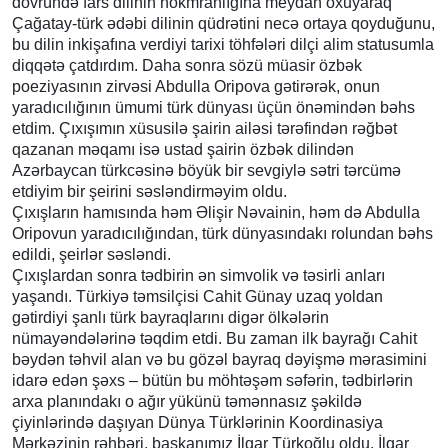
dövründə fars dilinin hökmranlığına meydan oxuyaraq
Çağatay-türk ədəbi dilinin qüdrətini necə ortaya qoyduğunu,
bu dilin inkişafına verdiyi tarixi töhfələri dilçi alim statusumla
diqqətə çatdırdım. Daha sonra sözü müasir özbək
poeziyasının zirvəsi Abdulla Oripova gətirərək, onun
yaradıcılığının ümumi türk dünyası üçün önəmindən bəhs
etdim. Çıxışımın xüsusilə şairin ailəsi tərəfindən rəğbət
qazanan məqamı isə ustad şairin özbək dilindən
Azərbaycan türkcəsinə böyük bir sevgiylə sətri tərcümə
etdiyim bir şeirini səsləndirməyim oldu.
Çıxışların hamısında həm Əlişir Nəvainin, həm də Abdulla
Oripovun yaradıcılığından, türk dünyasındakı rolundan bəhs
edildi, şeirlər səsləndi.
Çıxışlardan sonra tədbirin ən simvolik və təsirli anları
yaşandı. Türkiyə təmsilçisi Cahit Günay uzaq yoldan
gətirdiyi şanlı türk bayraqlarını digər ölkələrin
nümayəndələrinə təqdim etdi. Bu zaman ilk bayrağı Cahit
bəydən təhvil alan və bu gözəl bayraq dəyişmə mərasimini
idarə edən şəxs – bütün bu möhtəşəm səfərin, tədbirlərin
arxa planındakı o ağır yükünü təmənnasız şəkildə
çiyinlərində daşıyan Dünya Türklərinin Koordinasiya
Mərkəzinin rəhbəri, başkanımız İlqar Türkoğlu oldu. İlqar