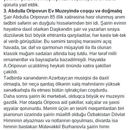
qürurla yad etdik.
3. Abdulla Oripovun Ev Muzeyində coşqu və doğmalıq
Şair Abdulla Oripovun 85 illik xatirəsinə həsr olunmuş anım
tədbiri səfərin ən duyğulu hissələrindən biri idi. Şairin evinin
həyətinə daxil olarkən Daşkəndin şair və yazarları sıraya
düzülərək bizi böyük ehtiramla qarşıladılar, hər kəslə tək-tək
əl verib görüşdülər. Bu səmimi tanışlıq mərasimi açıq
havada, tar, dəf və qarmonun müşayiəti ilə ifa olunan
klassik muğam sədaları altında baş tutdu. Hər tərəf milli
ornamentlər və bayraqlarla bəzədilmişdi. Həyətdə
A.Oripovun ucaldılmış heykəli önündə xatirə şəkilləri
çəkildi.
Tədbirdə xanəndənin Azərbaycan musiqisi də daxil
olmaqla, bir neçə qardaş ölkənin xalq mahnılarını yüksək
sənətkarlıqla ifa etməsi bütün iştirakçıları coşdurdu.
Daha sonra şairin iki mərtəbəli, olduqca böyük ev muzeyini
gəzdik. Hər otaqda Oripova aid şəkillər, xalçalar və şəxsi
əşyalar qorunurdu. Mənim üçün ən təsirli məqamlardan biri
pianonun üzərində şairin müəllifi olduğu Özbəkistan Dövlət
Himninin əlyazması və notlarının qoyulması, divarda isə
himnin bəstəkarı Mütəvəkkil Burhanovla şairin himn