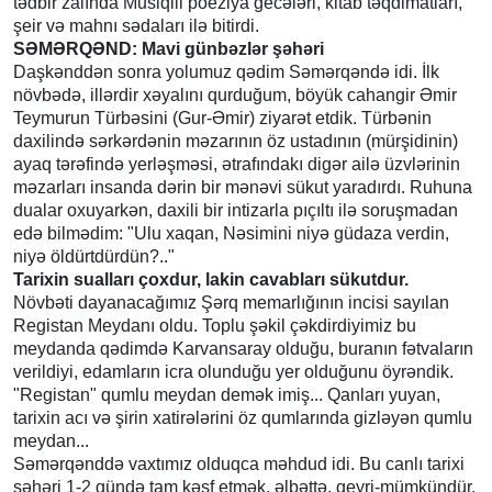
tədbir zalında Musiqili poeziya gecələri, kitab təqdimatları,
şeir və mahnı sədaları ilə bitirdi.
SƏMƏRQƏND: Mavi günbəzlər şəhəri
Daşkənddən sonra yolumuz qədim Səmərqəndə idi. İlk
növbədə, illərdir xəyalını qurduğum, böyük cahangir Əmir
Teymurun Türbəsini (Gur-Əmir) ziyarət etdik. Türbənin
daxilində sərkərdənin məzarının öz ustadının (mürşidinin)
ayaq tərəfində yerləşməsi, ətrafındakı digər ailə üzvlərinin
məzarları insanda dərin bir mənəvi sükut yaradırdı. Ruhuna
dualar oxuyarkən, daxili bir intizarla pıçıltı ilə soruşmadan
edə bilmədim: "Ulu xaqan, Nəsimini niyə güdaza verdin,
niyə öldürtdürdün?.."
Tarixin sualları çoxdur, lakin cavabları sükutdur.
Növbəti dayanacağımız Şərq memarlığının incisi sayılan
Registan Meydanı oldu. Toplu şəkil çəkdirdiyimiz bu
meydanda qədimdə Karvansaray olduğu, buranın fətvaların
verildiyi, edamların icra olunduğu yer olduğunu öyrəndik.
"Registan" qumlu meydan demək imiş... Qanları yuyan,
tarixin acı və şirin xatirələrini öz qumlarında gizləyən qumlu
meydan...
Səmərqənddə vaxtımız olduqca məhdud idi. Bu canlı tarixi
şəhəri 1-2 gündə tam kəşf etmək, əlbəttə, qeyri-mümkündür.