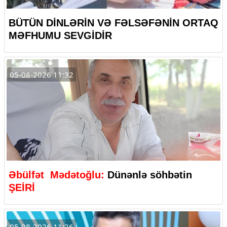
BÜTÜN DİNLƏRİN VƏ FƏLSƏFƏNİN ORTAQ
MƏFHUMU SEVGİDİR
05-08-2026 11:32
Əbülfət Mədətoğlu:
Dünənlə söhbətin
ŞEİRİ
05-08-2026 11:26