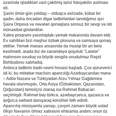
üzərində işlədikləri vaxt çəkilmiş tarixi fotoşəkilin asılması
idi.
Şairin ömür-gün yoldaşı – olduqca əsilzadə, kübar bir
qadın, daha öncədən digər tədbirlərdən tanıdığımız qızı
Şairə Oripova və nəvələri qonaqlara sonsuz bir sevgi və isti
münasibət göstərdilər.
Xatirə proqramı yaxınlıqdakı yemək məkanında davam etdi.
Ev sahibləri bizi məşhur özbək plovuna və samsaya qonaq
etdilər. Yemək masası arxasında da musiqi bir an belə
kəsilmədi, arada biz də xanəndəyə qoşulub "Lalələr"
mahnısını oxuduq və böyük sevgilə unudulmaz Rəşid
Behbudovu xatırladıq.
Ardınca tədbirin bədii-rəsmi hissəsi başladı. Çox qürurverici
idi ki, bu mötəbər məclisin aparıcılığı Azərbaycandan mənə
– Adilə Nəzərə və Türkiyədən Arzu Yılmaz Dağdemirə
həvalə olunmuşdu. Orta Asiya (Özbəkistan, Qazaxıstan,
Qırğızıstan) təmsilçisi olaraq isə Rəhmət Babacan
seçilmişdi. Rəhmət bəy türkcə, azərbaycanca, qazaxca və
qırğızca sərbəst danışaraq könülləri fəth edirdi.
Aparıcılıq missiyamla yanaşı, çıxışım zamanı böyük ustad
Əlişir Nəvainin ölməz xatirəsini ehtiramla andım; onun öz