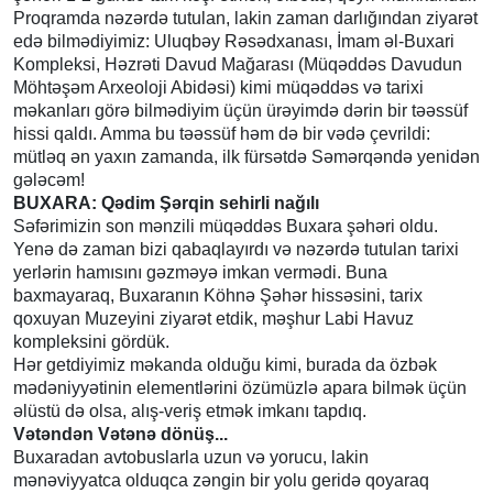
Proqramda nəzərdə tutulan, lakin zaman darlığından ziyarət
edə bilmədiyimiz: Uluqbəy Rəsədxanası, İmam əl-Buxari
Kompleksi, Həzrəti Davud Mağarası (Müqəddəs Davudun
Möhtəşəm Arxeoloji Abidəsi) kimi müqəddəs və tarixi
məkanları görə bilmədiyim üçün ürəyimdə dərin bir təəssüf
hissi qaldı. Amma bu təəssüf həm də bir vədə çevrildi:
mütləq ən yaxın zamanda, ilk fürsətdə Səmərqəndə yenidən
gələcəm!
BUXARA: Qədim Şərqin sehirli nağılı
Səfərimizin son mənzili müqəddəs Buxara şəhəri oldu.
Yenə də zaman bizi qabaqlayırdı və nəzərdə tutulan tarixi
yerlərin hamısını gəzməyə imkan vermədi. Buna
baxmayaraq, Buxaranın Köhnə Şəhər hissəsini, tarix
qoxuyan Muzeyini ziyarət etdik, məşhur Labi Havuz
kompleksini gördük.
Hər getdiyimiz məkanda olduğu kimi, burada da özbək
mədəniyyətinin elementlərini özümüzlə apara bilmək üçün
əlüstü də olsa, alış-veriş etmək imkanı tapdıq.
Vətəndən Vətənə dönüş...
Buxaradan avtobuslarla uzun və yorucu, lakin
mənəviyyatca olduqca zəngin bir yolu geridə qoyaraq