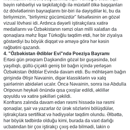
bəyin rəhbərliyi və təşkilatçılığı ilə müxtəlif ölkə başqanları
öz dövlətlərinin bayraqlarını bir-biri ilə dəyişdilər ki, bu da
birliyimizin, "birliyimiz gücümüzdür" fəlsəfəsinin ən gözəl
vizual lövhəsi idi. Ardınca dəyərli iştirakçılara xatirə
medallarını və Özbəkistanın rəmzi olan milli xalatları da
qonaqlara məhz İlqar Türkoğlu təqdim etdi, hər bir ziyalıya
göstərdiyi bu böyük diqqət və əməyə görə hər kəsin
rəğbətini qazandı.
4. "Özbəkistan Ədiblər Evi"ndə Poeziya Bayramı
Ertəsi gün proqram Daşkəndin gözəl bir guşəsində, bol
yaşıllıqlı, güllü-çiçəkli geniş bir bağın içində yerləşən
Özbəkistan Ədiblər Evində davam etdi. Bu möhtəşəm bağın
girişində Əlişir Nəvainin, digər klassiklərin və xalq
şairlərinin abidələri ucalır. Öncə Nəvainin, sonra isə Abdulla
Oripovun heykəli önündə qısa çıxışlar edildi, əklillər
qoyuldu və xatirə şəkilləri çəkildi.
Konfrans zalında davam edən rəsmi hissədə isə rəsmi
qonaqlar, şair və yazarlar öz ürək sözlərini bölüşdülər,
iştirakçılara sertifikat və hədiyyələr təqdim olundu. Əlbəttə,
hər böyük tədbirdə olduğu kimi, burada da vaxt darlığı
ucbatından bir çox iştirakçı çıxış edə bilmədi, lakin o