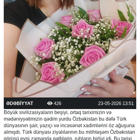
ƏDƏBİYYAT
426
23-05-2026 13:51
Böyük sivilizasiyaların beşiyi, ortaq tariximizin və
mədəniyyətimizin qədim yurdu Özbəkistan bu dəfə Türk
dünyasının şair, yazıçı və incəsənət xadimlərini öz ağuşuna
almışdı. Türk dünyası ziyalılarının bu möhtəşəm Özbəkistan
görüşü eyni zamanda qəlblərin, ruhların birliyi idi. Bu tarixi