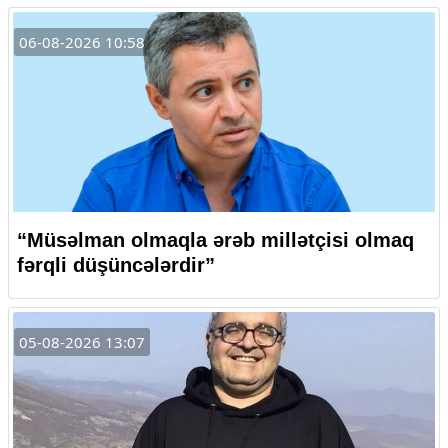
06-08-2026 10:58
“Müsəlman olmaqla ərəb millətçisi olmaq
fərqli düşüncələrdir”
05-08-2026 13:07