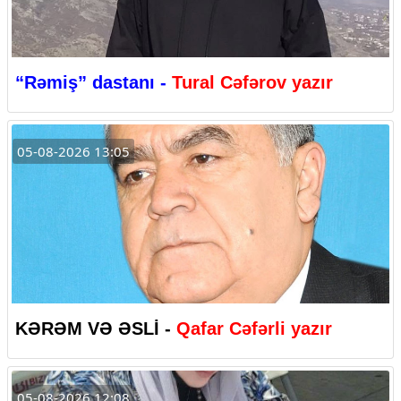
“Rəmiş” dastanı -
Tural Cəfərov yazır
05-08-2026 13:05
KƏRƏM VƏ ƏSLİ -
Qafar Cəfərli yazır
05-08-2026 12:08