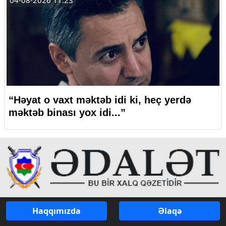
04-08-2026 11:23
“Həyat o vaxt məktəb idi ki, heç yerdə
məktəb binası yox idi...”
Haqqımızda
Əlaqə