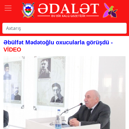
Əbülfət Mədətoğlu oxucularla görüşdü -
VİDEO