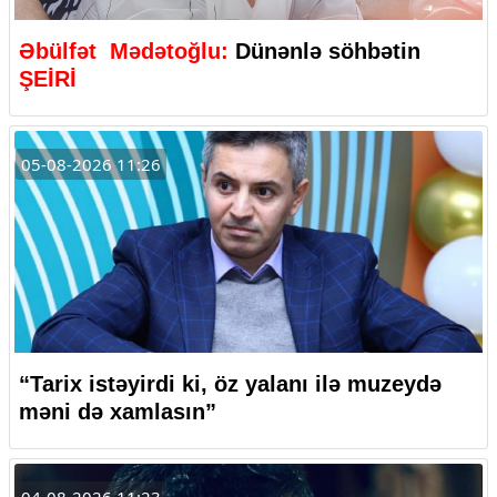
Əbülfət Mədətoğlu:
Dünənlə söhbətin
ŞEİRİ
05-08-2026 11:26
“Tarix istəyirdi ki, öz yalanı ilə muzeydə
məni də xamlasın”