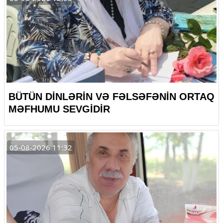
BÜTÜN DİNLƏRİN VƏ FƏLSƏFƏNİN ORTAQ
MƏFHUMU SEVGİDİR
05-08-2026 11:32