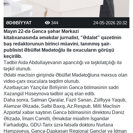
ƏDƏBİYYAT
344
24-05-2026 20:32
Mayın 22-də Gəncə şəhər Mərkəzi
kitabxanasında əməkdar jurnalist, “Ədalət” qəzetinin
baş redaktorunun birinci müavini, tanınmış şair-
publisist Əbülfət Mədətoğlu ilə oxucuların görüşü
keçirilib.
Tədbir Aidə Abdullayevanın aparıcılığı və təşkilatçılığı ilə
təşkil olunub.
Ədəbi məclisin girişində Əbülfət Mədətoğluna məxsus olan
video-çarx oxuculara təqdim olunub.
Azərbaycan Yazıçılar Birliyinin Gəncə bölməsinin sədri
Xəzangül Hüseynova tədbiri açıq elan edib.
Daha sonra, Salman Qaralar, Fazil Sənan, Zülfiyyə Yaqub,
Aləmzər Əlizadə, Səlbi Baxış, Az.Respub. Milli Məclisin
Azportal xəbər saytının Gəncə bölməsinin direktoru Dəniz
Əlizadə, İmam Cəmilli, Əməkdar müəllim İsgəndər
Fərhadoğlu, GDU-Tarix üzrə fəlsəfə doktoru Nurlana
Həmzəyeva, Gəncə-Daşkəsən Regional Gənclər və İdman