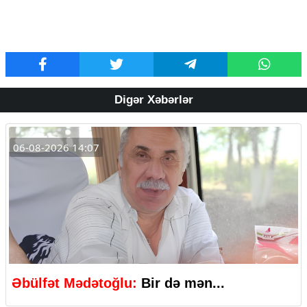
Digər Xəbərlər
06-08-2026 14:07
Əbülfət Mədətoğlu:
Bir də mən...