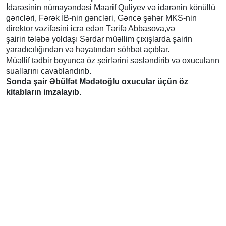
İdarəsinin nümayəndəsi Maarif Quliyev və idarənin könüllü
gəncləri, Fərək İB-nin gəncləri, Gəncə şəhər MKS-nin
direktor vəzifəsini icra edən Tərifə Abbasova,və
şairin tələbə yoldaşı Sərdar müəllim çıxışlarda şairin
yaradıcılığından və həyatından söhbət açıblar.
Müəllif tədbir boyunca öz şeirlərini səsləndirib və oxucuların
suallarını cavablandırıb.
Sonda şair Əbülfət Mədətoğlu oxucular üçün öz
kitabların imzalayıb.