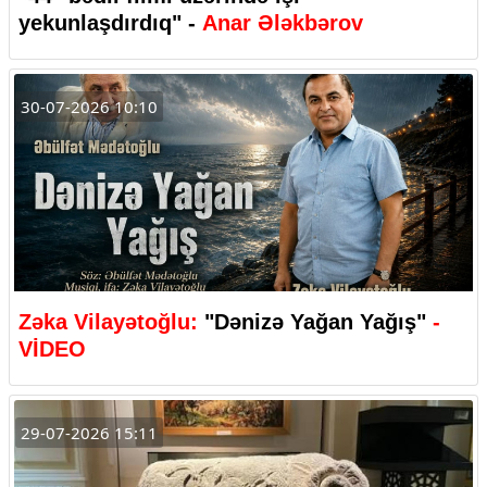
yekunlaşdırdıq" -
Anar Ələkbərov
30-07-2026 10:10
Zəka Vilayətoğlu:
"Dənizə Yağan Yağış"
-
VİDEO
29-07-2026 15:11