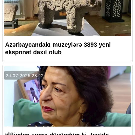
Azərbaycandakı muzeylərə 3893 yeni
eksponat daxil olub
24-07-2026 23:42
“İflicdən sonra düşündüm ki, teatrla