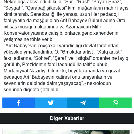
Nekroloqa əlavə edilib ki, o, “Şur”, “Rast”, “Bayatı-Şiraz”,
“Seygah”, “Qarabağ şikəstəsi” kimi muğamların mahir ifaçısı
kimi tanınıb. Sənətkarlığı ilə yanaşı, uzun illər pedaqoji
fəaliyyətlə də məşğul olan Arif Babayev Bülbül adına Orta
ixtisas musiqi məktəbində və Azərbaycan Milli
Konservatoriyasında çalışıb, onlarca gənc xanəndənin
yetişməsinə töhfə verib.
"Arif Babayevin çoxşaxəli yaradıcılığı dövlət tərəfindən
yüksək qiymətləndirilib. O, “Əməkdar artist”, “Xalq artisti”
fəxri adlarına, “Şöhrət”, “Şərəf” və “İstiqlal” ordenlərinə layiq
görülüb, Prezidentin fərdi təqaüdü ilə təltif olunub.
Mədəniyyət Nazirliyi bildirir ki, böyük xanəndə və gözəl
pedaqoq Arif Babayevin xatirəsi onu tanıyanların və
sevənlərin qəlbində daim yaşayacaq",- nekroloqun
sonunda diqqətə çatdırılıb.
Digər Xəbərlər