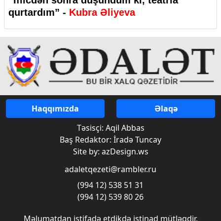
qurtardım” -
Kubra Əliyeva
Haqqımızda
Əlaqə
Təsisçi: Aqil Abbas
Baş Redaktor: İradə Tuncay
Site by: azDesign.ws
adaletqezeti@rambler.ru
(994 12) 538 51 31
(994 12) 539 80 26
Məlumatdan istifadə etdikdə istinad mütləqdir.