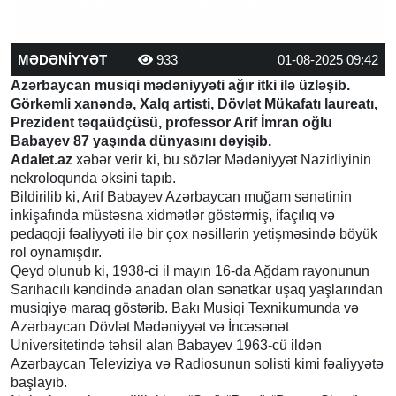
MƏDƏNİYYƏT
933
01-08-2025 09:42
Azərbaycan musiqi mədəniyyəti ağır itki ilə üzləşib.
Görkəmli xanəndə, Xalq artisti, Dövlət Mükafatı laureatı,
Prezident təqaüdçüsü, professor Arif İmran oğlu
Babayev 87 yaşında dünyasını dəyişib.
Adalet.az
xəbər verir ki, bu sözlər Mədəniyyət Nazirliyinin
nekroloqunda əksini tapıb.
Bildirilib ki, Arif Babayev Azərbaycan muğam sənətinin
inkişafında müstəsna xidmətlər göstərmiş, ifaçılıq və
pedaqoji fəaliyyəti ilə bir çox nəsillərin yetişməsində böyük
rol oynamışdır.
Qeyd olunub ki, 1938-ci il mayın 16-da Ağdam rayonunun
Sarıhacılı kəndində anadan olan sənətkar uşaq yaşlarından
musiqiyə maraq göstərib. Bakı Musiqi Texnikumunda və
Azərbaycan Dövlət Mədəniyyət və İncəsənət
Universitetində təhsil alan Babayev 1963-cü ildən
Azərbaycan Televiziya və Radiosunun solisti kimi fəaliyyətə
başlayıb.