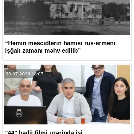
“Həmin məscidlərin hamısı rus-erməni
işğalı zamanı məhv edilib”
30-07-2026 18:07
"44" bədii filmi üzərində işi