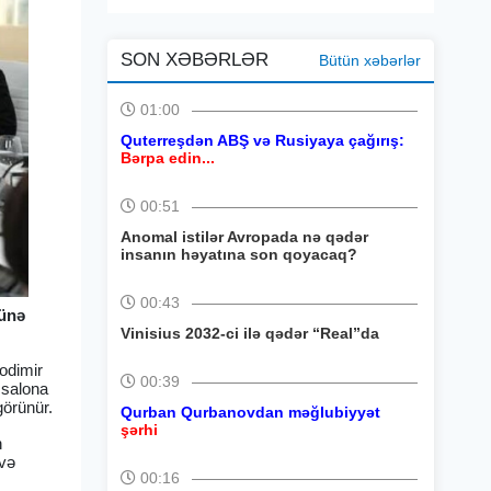
SON XƏBƏRLƏR
Bütün xəbərlər
01:00
Quterreşdən ABŞ və Rusiyaya çağırış:
Bərpa edin...
00:51
Anomal istilər Avropada nə qədər
insanın həyatına son qoyacaq?
00:43
şünə
Vinisius 2032-ci ilə qədər “Real”da
odimir
00:39
 salona
görünür.
Qurban Qurbanovdan məğlubiyyət
şərhi
n
 və
00:16