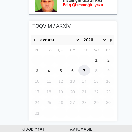
İnsanlığın uca zirvəsi -
Faiq Qismətoğlu yazır
TƏQVİM / ARXİV
BE
ÇA
ÇƏ
CA
CÜ
ŞƏ
BZ
1
2
3
4
5
6
7
8
9
10
11
12
13
14
15
16
17
18
19
20
21
22
23
24
25
26
27
28
29
30
31
ƏDƏBİYYAT
AVTOMABİL