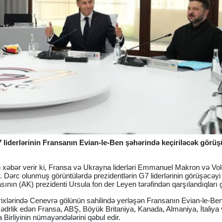
liderlərinin Fransanın Evian-le-Ben şəhərində keçiriləcək görü
n xəbər verir ki, Fransa və Ukrayna liderləri Emmanuel Makron və Vol
r. Dərc olunmuş görüntülərdə prezidentlərin G7 liderlərinin görüşəcəyi
sının (AK) prezidenti Ursula fon der Leyen tərəfindən qarşılandıqları 
arixlərində Cenevrə gölünün sahilində yerləşən Fransanın Evian-le-Be
sədrlik edən Fransa, ABŞ, Böyük Britaniya, Kanada, Almaniya, İtaliya
a Birliyinin nümayəndələrini qəbul edir.