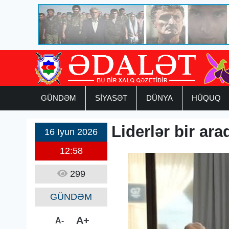
GÜNDƏM
SİYASƏT
DÜNYA
HÜQUQ
Liderlər bir ara
16 Iyun 2026
12:58
299
GÜNDƏM
A+
A-