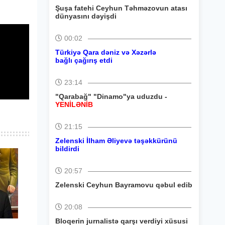
Şuşa fatehi Ceyhun Təhməzovun atası
dünyasını dəyişdi
00:02
Türkiyə Qara dəniz və Xəzərlə
bağlı çağırış etdi
23:14
"Qarabağ" "Dinamo"ya uduzdu -
YENİLƏNİB
21:15
Zelenski İlham Əliyevə təşəkkürünü
bildirdi
20:57
Zelenski Ceyhun Bayramovu qəbul edib
20:08
Bloqerin jurnalistə qarşı verdiyi xüsusi