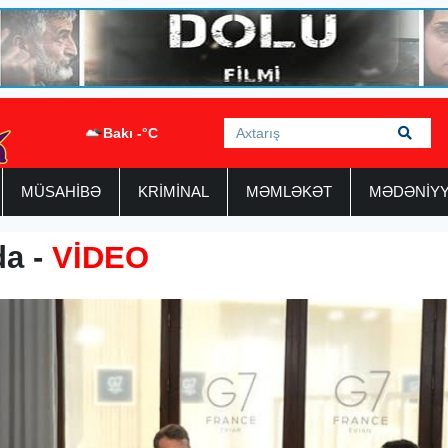
Bakı -°C
MÜSAHİBƏ
KRİMİNAL
MƏMLƏKƏT
MƏDƏNİY
da -
VİDEO