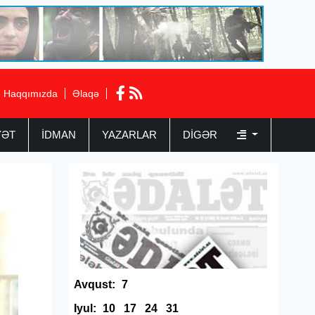
Haqqımızda
Əlaqə
YƏT
İDMAN
YAZARLAR
DIGƏR
Avqust:
7
Iyul:
10
17
24
31