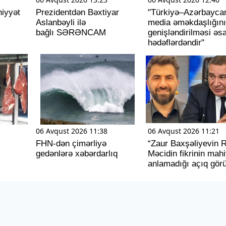
iyyət
Prezidentdən Bəxtiyar
"Türkiyə–Azərbayca
Aslanbəyli ilə
media əməkdaşlığın
bağlı SƏRƏNCAM
genişləndirilməsi əs
hədəflərdəndir"
06 Avqust 2026 11:38
06 Avqust 2026 11:21
FHN-dən çimərliyə
“Zaur Baxşəliyevin 
gedənlərə xəbərdarlıq
Məcidin fikrinin mahi
anlamadığı açıq gör