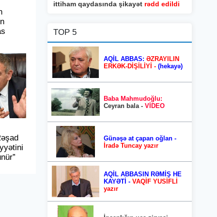
ittiham qaydasında şikayət
rədd edildi
n
ın
as
TOP 5
AQİL ABBAS:
ƏZRAYILIN
ERKƏK-DİŞİLİYİ -
(hekayə)
Baba Mahmudoğlu:
Ceyran bala -
VİDEO
Rəşad
Günəşə at çapan oğlan -
İradə Tuncay yazır
yyətini
ünür”
AQİL ABBASIN RƏMİŞ HE
KAYƏTİ -
VAQİF YUSİFLİ
yazır