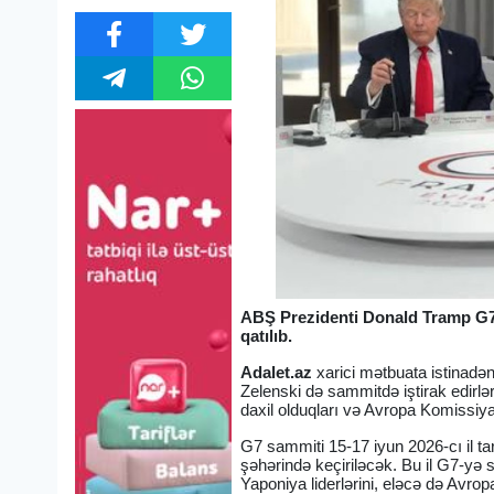
ABŞ Prezidenti Donald Tramp G7 
qatılıb.
Adalet.az
xarici mətbuata istinadə
Zelenski də sammitdə iştirak edirlə
daxil olduqları və Avropa Komissiya
G7 sammiti 15-17 iyun 2026-cı il t
şəhərində keçiriləcək. Bu il G7-yə 
Yaponiya liderlərini, eləcə də Avrop