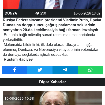
DÜNYA
290
16-06-2026 13:02
Rusiya Federasitasının prezidenti Vladimir Putin, Dpvlət
Dumasına doqquzuncu çağırış parlament sekilərinin
sentyabrın 20-də keçirilməsiylə bağlı fərman imzalayıb.
Bununla bağlı müvafiq sənəd rəsmi məlumat portalında
yerləşdirilib.
Məlumatda bildirilir ki, ilk dəfə olaraq Ukraynanın işğal
olunmuş Donbass və Novorosiya vilayətlərinin vətəndaları
da dumaya seçkilərdə iştirak edəcəklər.
Rüstəm Hacıyev
Digər Xəbərlər
10-08-2026 10:38