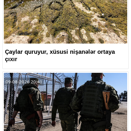
Çaylar quruyur, xüsusi nişanələr ortaya
çıxır
09-08-2026 20:41