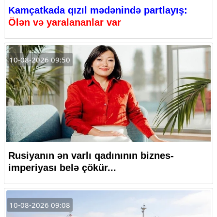
Kamçatkada qızıl mədənində partlayış:
Ölən və yaralananlar var
10-08-2026 09:50
Rusiyanın ən varlı qadınının biznes-
imperiyası belə çökür...
10-08-2026 09:08