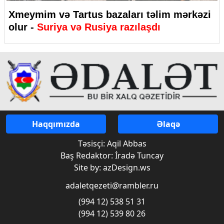
Xmeymim və Tartus bazaları təlim mərkəzi
olur -
Suriya və Rusiya razılaşdı
Haqqımızda
Əlaqə
Təsisçi: Aqil Abbas
Baş Redaktor: İradə Tuncay
Site by: azDesign.ws
adaletqezeti@rambler.ru
(994 12) 538 51 31
(994 12) 539 80 26