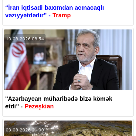
“İran iqtisadi baxımdan acınacaqlı
vəziyyətdədir” -
Tramp
10-08-2026 08:54
"Azərbaycan müharibədə bizə kömək
etdi" -
Pezeşkian
09-08-2026 21:00