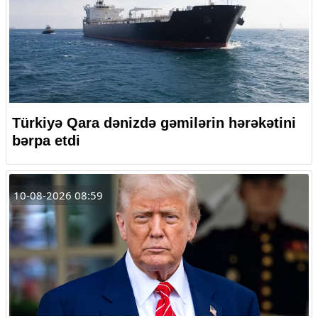
Türkiyə Qara dənizdə gəmilərin hərəkətini
bərpa etdi
10-08-2026 08:59