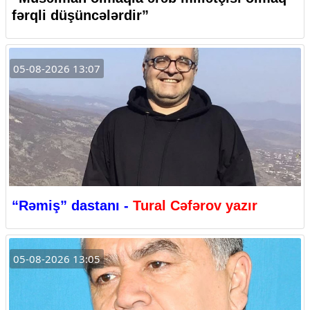
fərqli düşüncələrdir”
05-08-2026 13:07
“Rəmiş” dastanı -
Tural Cəfərov yazır
05-08-2026 13:05