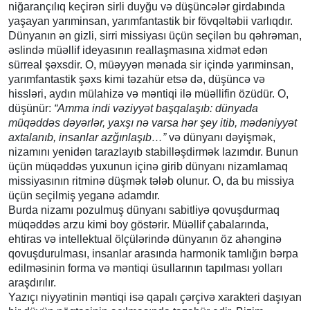
niğarançılıq keçirən sirli duyğu və düşüncələr girdabında
yaşayan yarıminsan, yarımfantastik bir fövqəltəbii varlıqdır.
Dünyanın ən gizli, sirri missiyası üçün seçilən bu qəhrəman,
əslində müəllif ideyasının reallaşmasına xidmət edən
sürreal şəxsdir. O, müəyyən mənada sir içində yarıminsan,
yarımfantastik şəxs kimi təzahür etsə də, düşüncə və
hissləri, aydın mülahizə və məntiqi ilə müəllifin özüdür. O,
düşünür:
“
Amma indi vəziyyət başqalaşıb: dünyada
müqəddəs dəyərlər, yaxşı nə varsa hər şey itib, mədəniyyət
axtalanıb, insanlar azğınlaşıb…
”
və dünyanı dəyişmək,
nizamını yenidən tarazlayıb stabilləşdirmək lazımdır. Bunun
üçün müqəddəs yuxunun içinə girib dünyanı nizamlamaq
missiyasının ritminə düşmək tələb olunur. O, da bu missiya
üçün seçilmiş yeganə adamdır.
Burda nizamı pozulmuş dünyanı sabitliyə qovuşdurmaq
müqəddəs arzu kimi boy göstərir. Müəllif çabalarında,
ehtiras və intellektual ölçülərində dünyanın öz ahənginə
qovuşdurulması, insanlar arasında harmonik tamlığın bərpa
edilməsinin forma və məntiqi üsullarının tapılması yolları
araşdırılır.
Yazıçı niyyətinin məntiqi isə qapalı çərçivə xarakteri daşıyan