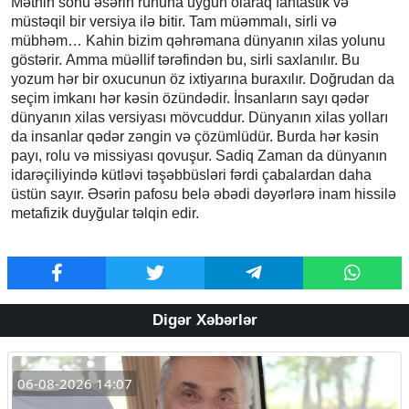
Mətnin sonu əsərin ruhuna uyğun olaraq fantastik və
müstəqil bir versiya ilə bitir. Tam müəmmalı, sirli və
mübhəm… Kahin bizim qəhrəmana dünyanın xilas yolunu
göstərir. Amma müəllif tərəfindən bu, sirli saxlanılır. Bu
yozum hər bir oxucunun öz ixtiyarına buraxılır. Doğrudan da
seçim imkanı hər kəsin özündədir. İnsanların sayı qədər
dünyanın xilas versiyası mövcuddur. Dünyanın xilas yolları
da insanlar qədər zəngin və çözümlüdür. Burda hər kəsin
payı, rolu və missiyası qovuşur. Sadiq Zaman da dünyanın
idarəçiliyində kütləvi təşəbbüsləri fərdi çabalardan daha
üstün sayır. Əsərin pafosu belə əbədi dəyərlərə inam hissilə
metafizik duyğular təlqin edir.
Digər Xəbərlər
06-08-2026 14:07