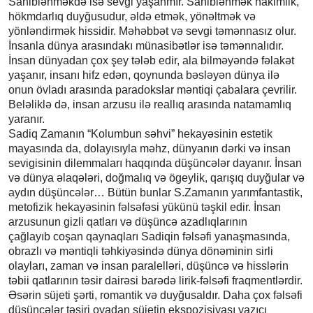
Sahiblənməkdə isə sevgi yaşanmır. Sahiblənmək hakimlik,
hökmdarlıq duyğusudur, əldə etmək, yönəltmək və
yönləndirmək hissidir. Məhəbbət və sevgi təmənnasız olur.
İnsanla dünya arasındakı münasibətlər isə təmənnalıdır.
İnsan dünyadan çox şey tələb edir, ala bilməyəndə fəlakət
yaşanır, insanı hifz edən, qoynunda bəsləyən dünya ilə
onun övladı arasında paradokslar məntiqi çabalara çevrilir.
Beləliklə də, insan arzusu ilə reallıq arasında natamamlıq
yaranır.
Sadiq Zamanın “Kolumbun səhvi” hekayəsinin estetik
mayasında da, dolayısıyla məhz, dünyanın dərki və insan
sevigisinin dilemmaları haqqında düşüncələr dayanır. İnsan
və dünya əlaqələri, doğmalıq və ögeylik, qarışıq duyğular və
aydın düşüncələr… Bütün bunlar S.Zamanın yarımfantastik,
metofizik hekayəsinin fəlsəfəsi yükünü təşkil edir. İnsan
arzusunun gizli qatları və düşüncə azadlıqlarının
çağlayıb coşan qaynaqları Sadiqin fəlsəfi yanaşmasında,
obrazlı və məntiqli təhkiyəsində dünya dönəminin sirli
olayları, zaman və insan paralelləri, düşüncə və hisslərin
təbii qatlarının təsir dairəsi barədə lirik-fəlsəfi fraqmentlərdir.
Əsərin süjeti şərti, romantik və duyğusaldır. Daha çox fəlsəfi
düşüncələr təsiri oyadan süjetin ekspozisiyası yazıçı