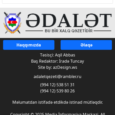
Haqqımızda
Əlaqə
Təsisçi: Aqil Abbas
Baş Redaktor: İradə Tuncay
Site by: azDesign.ws
adaletqezeti@rambler.ru
(994 12) 538 51 31
(994 12) 539 80 26
Məlumatdan istifadə etdikdə istinad mütləqdir.
Copyright © 2025 Media İnformasiya Mərkəzi. All