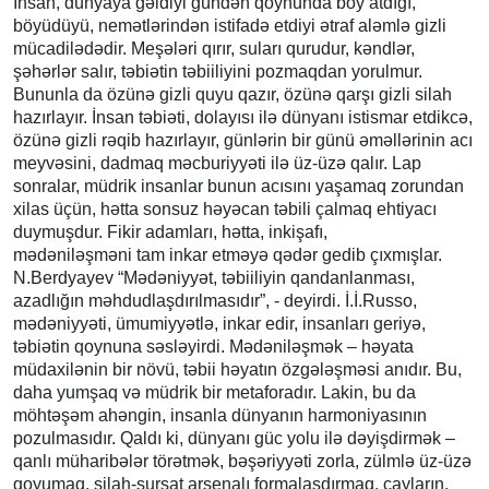
İnsan, dünyaya gəldiyi gündən qoynunda boy atdığı,
böyüdüyü, nemətlərindən istifadə etdiyi ətraf aləmlə gizli
mücadilədədir. Meşələri qırır, suları qurudur, kəndlər,
şəhərlər salır, təbiətin təbiiliyini pozmaqdan yorulmur.
Bununla da özünə gizli quyu qazır, özünə qarşı gizli silah
hazırlayır. İnsan təbiəti, dolayısı ilə dünyanı istismar etdikcə,
özünə gizli rəqib hazırlayır, günlərin bir günü əməllərinin acı
meyvəsini, dadmaq məcburiyyəti ilə üz-üzə qalır. Lap
sonralar, müdrik insanlar bunun acısını yaşamaq zorundan
xilas üçün, hətta sonsuz həyəcan təbili çalmaq ehtiyacı
duymuşdur. Fikir adamları, hətta, inkişafı,
mədəniləşməni tam inkar etməyə qədər gedib çıxmışlar.
N.Berdyayev “Mədəniyyət, təbiiliyin qandanlanması,
azadlığın məhdudlaşdırılmasıdır”, - deyirdi. İ.İ.Russo,
mədəniyyəti, ümumiyyətlə, inkar edir, insanları geriyə,
təbiətin qoynuna səsləyirdi. Mədəniləşmək – həyata
müdaxilənin bir növü, təbii həyatın özgələşməsi anıdır. Bu,
daha yumşaq və müdrik bir metaforadır. Lakin, bu da
möhtəşəm ahəngin, insanla dünyanın harmoniyasının
pozulmasıdır. Qaldı ki, dünyanı güc yolu ilə dəyişdirmək –
qanlı müharibələr törətmək, bəşəriyyəti zorla, zülmlə üz-üzə
qoyumaq, silah-sursat arsenalı formalaşdırmaq, çayların,