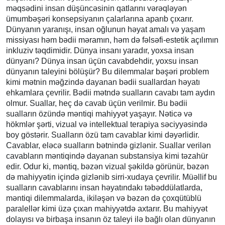
məqsədini insan düşüncəsinin qatlarını vərəqləyən
ümumbəşəri konsepsiyanın çalarlarına aparıb çıxarır.
Dünyanın yaranışı, insan oğlunun həyat amalı və yaşam
missiyası həm bədii məramın, həm də fəlsəfi-estetik açılımın
inkluziv təqdimidir. Dünya insanı yaradır, yoxsa insan
dünyanı? Dünya insan üçün cavabdehdir, yoxsu insan
dünyanın taleyini bölüşür? Bu dilemmalar bəşəri problem
kimi mətnin məğzində dayanan bədii suallardan həyatı
ehkamlara çevrilir. Bədii mətndə sualların cavabı tam aydın
olmur. Suallar, heç də cavab üçün verilmir. Bu bədii
sualların özündə məntiqi mahiyyət yaşayır. Nəticə və
hökmlər şərti, vizual və intellektual terapiya səciyyəsində
boy göstərir. Sualların özü tam cavablar kimi dəyərlidir.
Cavablar, eləcə sualların bətnində gizlənir. Suallar verilən
cavabların məntiqində dayanan substansiya kimi təzahür
edir. Odur ki, məntiq, bəzən vizual şəkildə görünür, bəzən
də mahiyyətin içində gizlənib sirri-xudaya çevrilir. Müəllif bu
sualların cavablarını insan həyatındakı təbəddülatlarda,
məntiqi dilemmalarda, ikiləşən və bəzən də çoxqütüblü
paralellər kimi üzə çıxan mahiyyətdə axtarır. Bu mahiyyət
dolayısı və birbaşa insanın öz taleyi ilə bağlı olan dünyanın