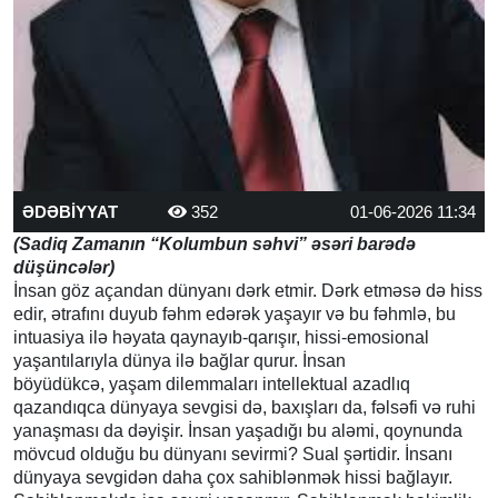
ƏDƏBİYYAT
352
01-06-2026 11:34
(Sad
i
q Zamanın
“K
olumbu
n
səhvi
”
əsəri barədə
düşüncələr)
İnsan göz açandan dünyanı dərk etmir. Dərk etməsə də hiss
edir, ətrafını duyub fəhm edərək yaşayır və bu fəhmlə, bu
intuasiya ilə həyata qaynayıb-qarışır, hissi-emosional
yaşantılarıyla dünya ilə bağlar qurur. İnsan
böyüdükcə, yaşam dilemmaları intellektual azadlıq
qazandıqca dünyaya sevgisi də, baxışları da, fəlsəfi və ruhi
yanaşması da dəyişir. İnsan yaşadığı bu aləmi, qoynunda
mövcud olduğu bu dünyanı sevirmi? Sual şərtidir. İnsanı
dünyaya sevgidən daha çox sahiblənmək hissi bağlayır.