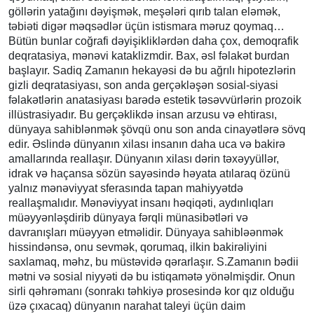
göllərin yatağını dəyişmək, meşələri qırıb talan eləmək,
təbiəti digər məqsədlər üçün istismara məruz qoymaq…
Bütün bunlar coğrafi dəyişikliklərdən daha çox, demoqrafik
deqratasiya, mənəvi kataklizmdir. Bax, əsl fəlakət burdan
başlayır. Sadiq Zamanın hekayəsi də bu ağrılı hipotezlərin
gizli deqratasiyası, son anda gerçəkləşən sosial-siyasi
fəlakətlərin anatasiyası barədə estetik təsəvvürlərin prozoik
illüstrasiyadır. Bu gerçəklikdə insan arzusu və ehtirası,
dünyaya sahiblənmək şövqü onu son anda cinayətlərə sövq
edir. Əslində dünyanın xilası insanın daha uca və bakirə
amallarında reallaşır. Dünyanın xilası dərin təxəyyüllər,
idrak və haçansa sözün sayəsində həyata atılaraq özünü
yalnız mənəviyyat sferasında tapan mahiyyətdə
reallaşmalıdır. Mənəviyyat insanı həqiqəti, aydınlıqları
müəyyənləşdirib dünyaya fərqli münasibətləri və
davranışları müəyyən etməlidir. Dünyaya sahibləənmək
hissindənsə, onu sevmək, qorumaq, ilkin bakirəliyini
saxlamaq, məhz, bu müstəvidə qərarlaşır. S.Zamanın bədii
mətni və sosial niyyəti də bu istiqamətə yönəlmişdir. Onun
sirli qəhrəmanı (sonrakı təhkiyə prosesində kor qız olduğu
üzə çıxacaq) dünyanın narahat taleyi üçün daim