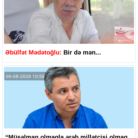
Əbülfət Mədətoğlu:
Bir də mən...
06-08-2026 10:58
“Müsəlman olmaqla ərəb millətçisi olmaq