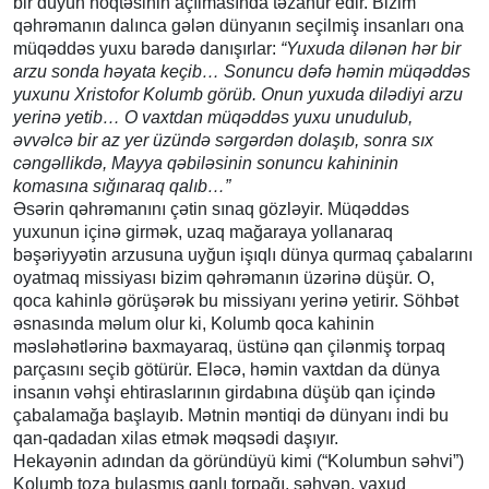
bir düyün nöqtəsinin açılmasında təzahür edir. Bizim
qəhrəmanın dalınca gələn dünyanın seçilmiş insanları ona
müqəddəs yuxu barədə danışırlar:
“
Yuxuda dilənən hər bir
arzu sonda həyata keçib… Sonuncu dəfə həmin müqəddəs
yuxunu Xristofor Kolum
b
görüb. Onun yuxuda dilədiyi arzu
yerinə yetib… O vaxtdan müqəddəs yuxu unudulub,
əvvəlcə bir az yer üzündə sərgərdən dolaşıb, sonra sıx
cəngəllikdə, Mayya qəbiləsinin sonuncu kahininin
komasına sığınaraq qalıb…
”
Əsərin qəhrəmanını çətin sınaq gözləyir. Müqəddəs
yuxunun içinə girmək, uzaq mağaraya yollanaraq
bəşəriyyətin arzusuna uyğun işıqlı dünya qurmaq çabalarını
oyatmaq missiyası bizim qəhrəmanın üzərinə düşür. O,
qoca kahinlə görüşərək bu missiyanı yerinə yetirir. Söhbət
əsnasında məlum olur ki, Kolumb qoca kahinin
məsləhətlərinə baxmayaraq, üstünə qan çilənmiş torpaq
parçasını seçib götürür. Eləcə, həmin vaxtdan da dünya
insanın vəhşi ehtiraslarının girdabına düşüb qan içində
çabalamağa başlayıb. Mətnin məntiqi də dünyanı indi bu
qan-qadadan xilas etmək məqsədi daşıyır.
Hekayənin adından da göründüyü kimi (“Kolumbun səhvi”)
Kolumb toza bulaşmış qanlı torpağı, səhvən, yaxud