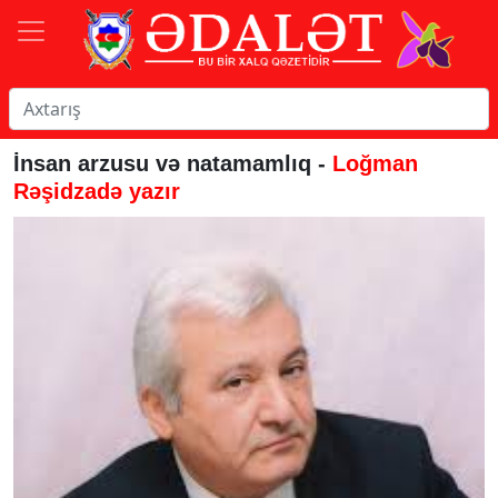
İnsan arzusu və natamamlıq -
Loğman
Rəşidzadə yazır