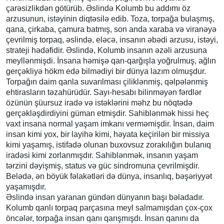
çarəsizlikdən götürüb. Əslində Kolumb bu addımı öz
arzusunun, istəyinin diqtəsilə edib. Toza, torpağa bulaşmış,
qana, çirkaba, çamura batmış, son anda xaraba və viranəyə
çevrilmiş torpaq, əslində, eləcə, insanın əbədi arzusu, istəyi,
strateji hədəfidir. Əslində, Kolumb insanın əzəli arzusuna
meyllənmişdi. İnsana həmişə qan-qarğışla yoğrulmuş, ağlın
gerçəkliyə hökm edə bilmədiyi bir dünya lazım olmuşdur.
Torpağın daim qanla suvarılması çiliklənmiş, qəlpələnmiş
ehtirasların təzahürüdür. Sayı-hesabı bilinməyən fərdlər
özünün şüursuz iradə və istəklərini məhz bu nöqtədə
gerçəkləşdirdiyini güman etmişdir. Sahiblənmək hissi heç
vaxt insana normal yaşam imkanı verməmişdir. İnsan, daim
insan kimi yox, bir layihə kimi, həyata keçirilən bir missiya
kimi yaşamış, istifadə olunan buxovsuz zorakılığın bulanıq
iradəsi kimi zorlanmışdır. Sahiblənmək, insanın yaşam
tərzini dəyişmiş, status və güc sindromuna çevril­mişdir.
Belədə, ən böyük fəlakətləri də dünya, insanlıq, bəşəriyyət
yaşamışdır.
Əslində insan yaranan gündən dünyanın başı bəladadır.
Kolumb qanlı torpaq parçasına meyl salmamışdan çox-çox
öncələr, torpağa insan qanı qarışmışdı. İnsan qanını da