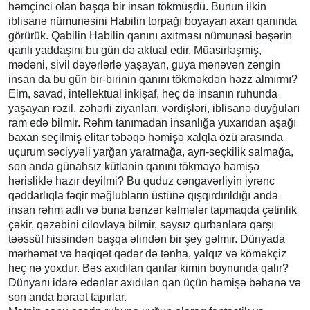
həmçinci olan başqa bir insan tökmüşdü. Bunun ilkin
iblisanə nümunəsini Habilin torpağı boyayan axan qanında
görürük. Qabilin Habilin qanını axıtması nümunəsi bəşərin
qanlı yaddaşını bu gün də aktual edir. Müasirləşmiş,
mədəni, sivil dəyərlərlə yaşayan, guya mənəvən zəngin
insan da bu gün bir-birinin qanını tökməkdən həzz almırmı?
Elm, savad, intellektual inkişaf, heç də insanın ruhunda
yaşayan rəzil, zəhərli ziyanları, vərdişləri, iblisanə duyğuları
ram edə bilmir. Rəhm tanımadan insanlığa yuxarıdan aşağı
baxan seçilmiş elitar təbəqə həmişə xalqla özü arasında
uçurum səciyyəli yarğan yaratmağa, ayrı-seçkilik salmağa,
son anda günahsız kütlənin qanını tökməyə həmişə
hərisliklə hazır deyilmi? Bu quduz cəngavərliyin iyrənc
qəddarlıqla fəqir məğlubların üstünə qışqırdırıldığı anda
insan rəhm adlı və buna bənzər kəlmələr tapmaqda çətinlik
çəkir, qəzəbini cilovlaya bilmir, saysız qurbanlara qarşı
təəssüf hissindən başqa əlindən bir şey gəlmir. Dünyada
mərhəmət və həqiqət qədər də tənha, yalqız və köməkçiz
heç nə yoxdur. Bəs axıdılan qanlar kimin boynunda qalır?
Dünyanı idarə edənlər axıdılan qan üçün həmişə bəhanə və
son anda bəraət tapırlar.