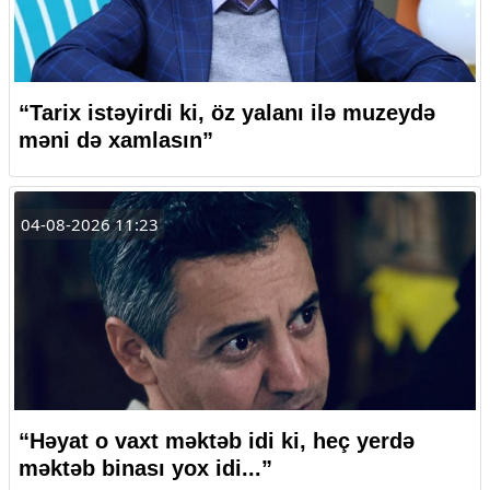
“Tarix istəyirdi ki, öz yalanı ilə muzeydə
məni də xamlasın”
04-08-2026 11:23
“Həyat o vaxt məktəb idi ki, heç yerdə
məktəb binası yox idi...”