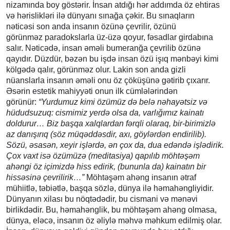
nizamında boy göstərir. İnsan atdığı hər addımda öz ehtiras
və hərislikləri ilə dünyanı sınağa çəkir. Bu sınaqların
nəticəsi son anda insanın özünə çevrilir, özünü
görünməz paradokslarla üz-üzə qoyur, fəsadlar girdabına
salır. Nəticədə, insan əməli bumeranğa çevrilib özünə
qayıdır. Düzdür, bəzən bu işdə insan özü işıq mənbəyi kimi
kölgədə qalır, görünməz olur. Lakin son anda gizli
nüanslarla insanın əməli onu öz çöküşünə gətirib çıxarır.
Əsərin estetik mahiyyəti onun ilk cümlələrindən
görünür:
“
Yurdumuz kimi özümüz də belə nəhayətsiz və
hüdudsuzuq: cismimiz yerdə olsa da, varlığımız kainatı
doldurur… Biz başqa xalqlardan fərqli olaraq, bir-birimizlə
az danışırıq (söz müqəddəsdir, axı, göylərdən endirilib).
Sözü, əsasən, xeyir işlərdə, ən çox da, dua edə
n
də işlədirik.
Çox vaxt isə özümüzə (meditasiya) qapılıb möhtəşəm
ahəngi öz içimizdə hiss edirik, (bununla da) kainatın bir
hissəsinə çevrilirik…
”
Möhtəşəm ahəng insanın ətraf
mühiitlə, təbiətlə, başqa sözlə, dünya ilə həmahəngliyidir.
Dünyanın xilası bu nöqtədədir, bu cismani və mənəvi
birlikdədir. Bu, həmahənglik, bu möhtəşəm ahəng olmasa,
dünya, eləcə, insanın öz əliylə məhvə məhkum edilmiş olar.