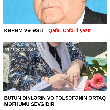
KƏRƏM VƏ ƏSLİ -
Qafar Cəfərli yazır
05-08-2026 12:08
BÜTÜN DİNLƏRİN VƏ FƏLSƏFƏNİN ORTAQ
MƏFHUMU SEVGİDİR