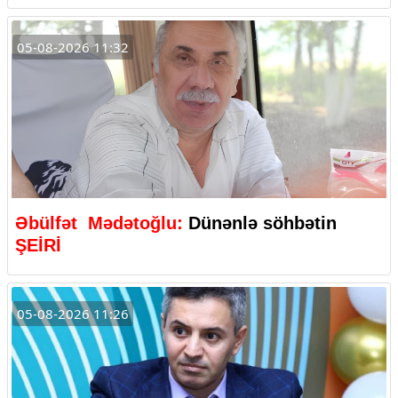
05-08-2026 11:32
Əbülfət Mədətoğlu:
Dünənlə söhbətin
ŞEİRİ
05-08-2026 11:26