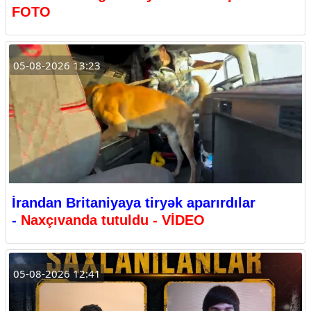
FOTO
05-08-2026 13:23
İrandan Britaniyaya tiryək aparırdılar
-
Naxçıvanda tutuldu - VİDEO
05-08-2026 12:41