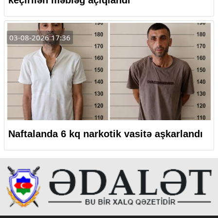
keçirilən məbləğ açıqlandı
03-08-2026 17:36
Naftalanda 6 kq narkotik vasitə aşkarlandı