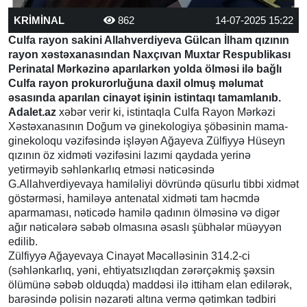
KRİMİNAL
862
14-07-2025 15:22
Culfa rayon sakini Allahverdiyeva Gülcan İlham qızının
rayon xəstəxanasından Naxçıvan Muxtar Respublikası
Perinatal Mərkəzinə aparılarkən yolda ölməsi ilə bağlı
Culfa rayon prokurorluğuna daxil olmuş məlumat
əsasında aparılan cinayət işinin istintaqı tamamlanıb.
Adalet.az
xəbər verir ki, istintaqla Culfa Rayon Mərkəzi
Xəstəxanasının Doğum və ginekologiya şöbəsinin mama-
ginekoloqu vəzifəsində işləyən Ağayeva Zülfiyyə Hüseyn
qızının öz xidməti vəzifəsini lazımi qaydada yerinə
yetirməyib səhlənkarlıq etməsi nəticəsində
G.Allahverdiyevaya hamiləliyi dövründə qüsurlu tibbi xidmət
göstərməsi, hamiləyə antenatal xidməti tam həcmdə
aparmaması, nəticədə hamilə qadının ölməsinə və digər
ağır nəticələrə səbəb olmasına əsaslı şübhələr müəyyən
edilib.
Zülfiyyə Ağayevaya Cinayət Məcəlləsinin 314.2-ci
(səhlənkarlıq, yəni, ehtiyatsızlıqdan zərərçəkmiş şəxsin
ölümünə səbəb olduqda) maddəsi ilə ittiham elan edilərək,
barəsində polisin nəzarəti altına vermə qətimkan tədbiri