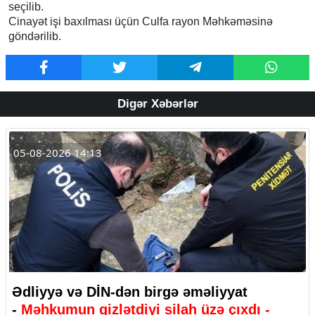
seçilib.
Cinayət işi baxılması üçün Culfa rayon Məhkəməsinə
göndərilib.
Digər Xəbərlər
05-08-2026 14:13
Ədliyyə və DİN-dən birgə əməliyyat
-
Məhkumun gizlətdiyi silah üzə çıxdı -