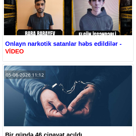
Onlayn narkotik satanlar həbs edildilər -
VİDEO
05-08-2026 11:12
Bir gündə 46 cinayət açıldı