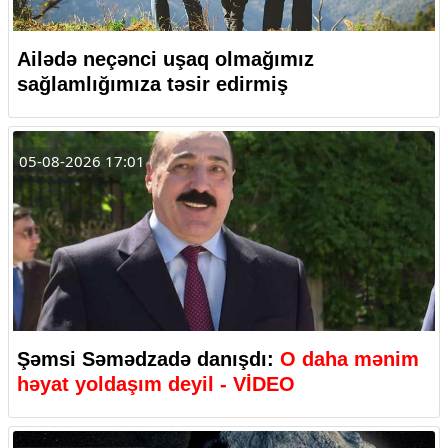
Ailədə neçənci uşaq olmağımız
sağlamlığımıza təsir edirmiş
05-08-2026 17:01
Şəmsi Səmədzadə danışdı:
O daha mənim
həyat yoldaşım deyil - VİDEO