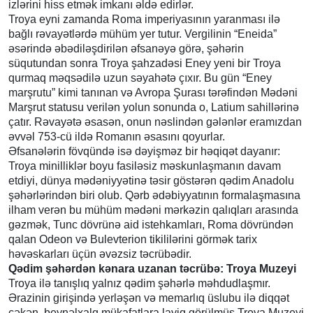
izlərini hiss etmək imkanı əldə edirlər.
Troya eyni zamanda Roma imperiyasının yaranması ilə
bağlı rəvayətlərdə mühüm yer tutur. Vergilinin “Eneida”
əsərində əbədiləşdirilən əfsanəyə görə, şəhərin
süqutundan sonra Troya şahzadəsi Eney yeni bir Troya
qurmaq məqsədilə uzun səyahətə çıxır. Bu gün “Eney
marşrutu” kimi tanınan və Avropa Şurası tərəfindən Mədəni
Marşrut statusu verilən yolun sonunda o, Latium sahillərinə
çatır. Rəvayətə əsasən, onun nəslindən gələnlər eramızdan
əvvəl 753-cü ildə Romanın əsasını qoyurlar.
Əfsanələrin fövqündə isə dəyişməz bir həqiqət dayanır:
Troya minilliklər boyu fasiləsiz məskunlaşmanın davam
etdiyi, dünya mədəniyyətinə təsir göstərən qədim Anadolu
şəhərlərindən biri olub. Qərb ədəbiyyatının formalaşmasına
ilham verən bu mühüm mədəni mərkəzin qalıqları arasında
gəzmək, Tunc dövrünə aid istehkamları, Roma dövründən
qalan Odeon və Bulevterion tikililərini görmək tarix
həvəskarları üçün əvəzsiz təcrübədir.
Qədim şəhərdən kənara uzanan təcrübə: Troya Muzeyi
Troya ilə tanışlıq yalnız qədim şəhərlə məhdudlaşmır.
Ərazinin girişində yerləşən və memarlıq üslubu ilə diqqət
çəkən, beynəlxalq mükafatlara layiq görülmüş Troya Muzeyi