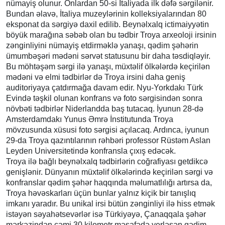
nümayiş olunur. Onlardan 50-si İtaliyada ilk dəfə sərgilənir.
Bundan əlavə, İtaliya muzeylərinin kolleksiyalarından 80
eksponat da sərgiyə daxil edilib. Beynəlxalq ictimaiyyətin
böyük marağına səbəb olan bu tədbir Troya arxeoloji irsinin
zənginliyini nümayiş etdirməklə yanaşı, qədim şəhərin
ümumbəşəri mədəni sərvət statusunu bir daha təsdiqləyir.
Bu möhtəşəm sərgi ilə yanaşı, müxtəlif ölkələrdə keçirilən
mədəni və elmi tədbirlər də Troya irsini daha geniş
auditoriyaya çatdırmağa davam edir. Nyu-Yorkdakı Türk
Evində təşkil olunan konfrans və foto sərgisindən sonra
növbəti tədbirlər Niderlandda baş tutacaq. İyunun 28-də
Amsterdamdakı Yunus Əmrə İnstitutunda Troya
mövzusunda xüsusi foto sərgisi açılacaq. Ardınca, iyunun
29-da Troya qazıntılarının rəhbəri professor Rüstəm Aslan
Leyden Universitetində konfransla çıxış edəcək.
Troya ilə bağlı beynəlxalq tədbirlərin coğrafiyası getdikcə
genişlənir. Dünyanın müxtəlif ölkələrində keçirilən sərgi və
konfranslar qədim şəhər haqqında məlumatlılığı artırsa da,
Troya həvəskarları üçün bunlar yalnız kiçik bir tanışlıq
imkanı yaradır. Bu unikal irsi bütün zənginliyi ilə hiss etmək
istəyən səyahətsevərlər isə Türkiyəyə, Çanaqqala şəhər
mərkəzindən cəmi 30 kilometr məsafədə yerləşən qədim