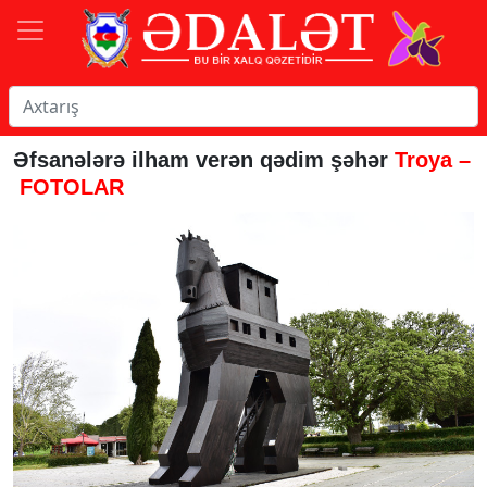
Əfsanələrə ilham verən qədim şəhər
Troya –
FOTOLAR