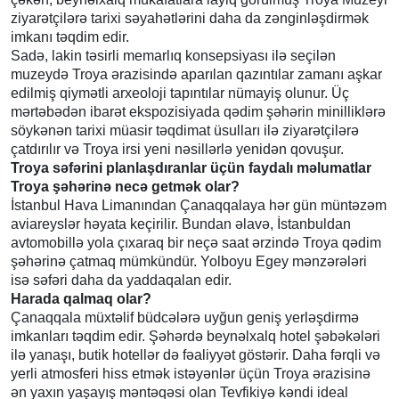
ziyarətçilərə tarixi səyahətlərini daha da zənginləşdirmək
imkanı təqdim edir.
Sadə, lakin təsirli memarlıq konsepsiyası ilə seçilən
muzeydə Troya ərazisində aparılan qazıntılar zamanı aşkar
edilmiş qiymətli arxeoloji tapıntılar nümayiş olunur. Üç
mərtəbədən ibarət ekspozisiyada qədim şəhərin minilliklərə
söykənən tarixi müasir təqdimat üsulları ilə ziyarətçilərə
çatdırılır və Troya irsi yeni nəsillərlə yenidən qovuşur.
Troya səfərini planlaşdıranlar üçün faydalı məlumatlar
Troya şəhərinə necə getmək olar?
İstanbul Hava Limanından Çanaqqalaya hər gün müntəzəm
aviareyslər həyata keçirilir. Bundan əlavə, İstanbuldan
avtomobillə yola çıxaraq bir neçə saat ərzində Troya qədim
şəhərinə çatmaq mümkündür. Yolboyu Egey mənzərələri
isə səfəri daha da yaddaqalan edir.
Harada qalmaq olar?
Çanaqqala müxtəlif büdcələrə uyğun geniş yerləşdirmə
imkanları təqdim edir. Şəhərdə beynəlxalq hotel şəbəkələri
ilə yanaşı, butik hotellər də fəaliyyət göstərir. Daha fərqli və
yerli atmosferi hiss etmək istəyənlər üçün Troya ərazisinə
ən yaxın yaşayış məntəqəsi olan Tevfikiyə kəndi ideal