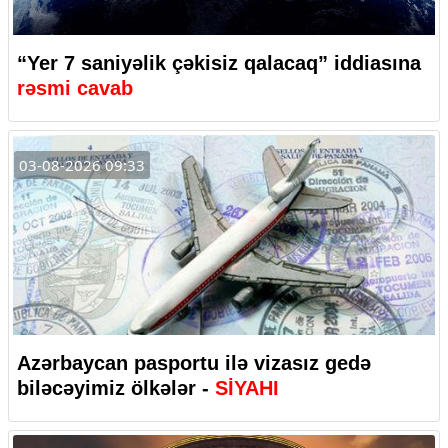
“Yer 7 saniyəlik çəkisiz qalacaq” iddiasına
rəsmi cavab
03-08-2026 09:33
Azərbaycan pasportu ilə vizasız gedə
biləcəyimiz ölkələr -
SİYAHI