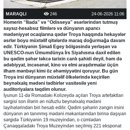
MARAQLI
246
24-06-2026 11:06
Homerin “İliada” və “Odisseya” əsərlərindən tutmuş
saysız-hesabsız filmlərə və dünyanın aparıcı
mədəniyyət ocaqlarına qədər Troya haqqında hekayələr
əsrlər boyu müxtəlif qitələrdə maraq doğurmağa davam
edir. Türkiyənin Şimali Egey bölgəsində yerləşən və
UNESCO-nun Ümumdünya İrs Siyahısına daxil edilən
bu qədim şəhər təkcə tarixin canlı şahidi deyil, həm də
ədəbiyyat, incəsənət, kino və elmi araşdırmalar üçün
ilham mənbəyi kimi öz əhəmiyyətini qoruyur. Bu gün
Troya irsi dünyanın müxtəlif ölkələrində keçirilən
beynəlxalq mədəni tədbirlər vasitəsilə yeni
auditoriyalara təqdim olunur.
İyunun 11-də Romadakı Kolizeydə açılan Troya artefaktları
sərgisi son illərin ən nüfuzlu beynəlxalq mədəni
layihələrindən biri hesab edilir. Qədim şəhərin zəngin irsini
dünyanın ən tanınmış mədəni məkanlarından birinə daşıyan
sərgidə Türkiyənin 19 muzeyindən, o cümlədən
Çanaqqaladakı Troya Muzeyindən seçilmiş 221 eksponat