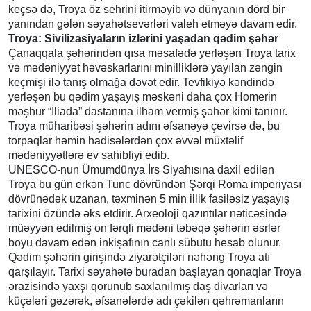
keçsə də, Troya öz sehrini itirməyib və dünyanın dörd bir
yanından gələn səyahətsevərləri valeh etməyə davam edir.
Troya: Sivilizasiyaların izlərini yaşadan qədim şəhər
Çanaqqala şəhərindən qısa məsafədə yerləşən Troya tarix
və mədəniyyət həvəskarlarını minilliklərə yayılan zəngin
keçmişi ilə tanış olmağa dəvət edir. Tevfikiyə kəndində
yerləşən bu qədim yaşayış məskəni daha çox Homerin
məşhur “İliada” dastanına ilham vermiş şəhər kimi tanınır.
Troya müharibəsi şəhərin adını əfsanəyə çevirsə də, bu
torpaqlar həmin hadisələrdən çox əvvəl müxtəlif
mədəniyyətlərə ev sahibliyi edib.
UNESCO-nun Ümumdünya İrs Siyahısına daxil edilən
Troya bu gün erkən Tunc dövründən Şərqi Roma imperiyası
dövrünədək uzanan, təxminən 5 min illik fasiləsiz yaşayış
tarixini özündə əks etdirir. Arxeoloji qazıntılar nəticəsində
müəyyən edilmiş on fərqli mədəni təbəqə şəhərin əsrlər
boyu davam edən inkişafının canlı sübutu hesab olunur.
Qədim şəhərin girişində ziyarətçiləri nəhəng Troya atı
qarşılayır. Tarixi səyahətə buradan başlayan qonaqlar Troya
ərazisində yaxşı qorunub saxlanılmış daş divarları və
küçələri gəzərək, əfsanələrdə adı çəkilən qəhrəmanların