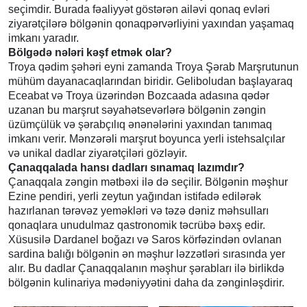
seçimdir. Burada fəaliyyət göstərən ailəvi qonaq evləri
ziyarətçilərə bölgənin qonaqpərvərliyini yaxından yaşamaq
imkanı yaradır.
Bölgədə nələri kəşf etmək olar?
Troya qədim şəhəri eyni zamanda Troya Şərab Marşrutunun
mühüm dayanacaqlarından biridir. Geliboludan başlayaraq
Eceabat və Troya üzərindən Bozcaada adasına qədər
uzanan bu marşrut səyahətsevərlərə bölgənin zəngin
üzümçülük və şərabçılıq ənənələrini yaxından tanımaq
imkanı verir. Mənzərəli marşrut boyunca yerli istehsalçılar
və unikal dadlar ziyarətçiləri gözləyir.
Çanaqqalada hansı dadları sınamaq lazımdır?
Çanaqqala zəngin mətbəxi ilə də seçilir. Bölgənin məşhur
Ezine pendiri, yerli zeytun yağından istifadə edilərək
hazırlanan tərəvəz yeməkləri və təzə dəniz məhsulları
qonaqlara unudulmaz qastronomik təcrübə bəxş edir.
Xüsusilə Dardanel boğazı və Saros körfəzindən ovlanan
sardina balığı bölgənin ən məşhur ləzzətləri sırasında yer
alır. Bu dadlar Çanaqqalanın məşhur şərabları ilə birlikdə
bölgənin kulinariya mədəniyyətini daha da zənginləşdirir.