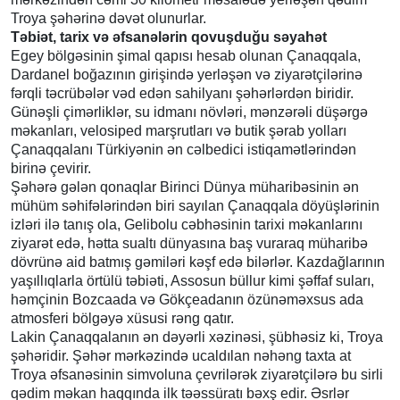
Troya şəhərinə dəvət olunurlar.
Təbiət, tarix və əfsanələrin qovuşduğu səyahət
Egey bölgəsinin şimal qapısı hesab olunan Çanaqqala,
Dardanel boğazının girişində yerləşən və ziyarətçilərinə
fərqli təcrübələr vəd edən sahilyanı şəhərlərdən biridir.
Günəşli çimərliklər, su idmanı növləri, mənzərəli düşərgə
məkanları, velosiped marşrutları və butik şərab yolları
Çanaqqalanı Türkiyənin ən cəlbedici istiqamətlərindən
birinə çevirir.
Şəhərə gələn qonaqlar Birinci Dünya müharibəsinin ən
mühüm səhifələrindən biri sayılan Çanaqqala döyüşlərinin
izləri ilə tanış ola, Gelibolu cəbhəsinin tarixi məkanlarını
ziyarət edə, hətta sualtı dünyasına baş vuraraq müharibə
dövrünə aid batmış gəmiləri kəşf edə bilərlər. Kazdağlarının
yaşıllıqlarla örtülü təbiəti, Assosun büllur kimi şəffaf suları,
həmçinin Bozcaada və Gökçeadanın özünəməxsus ada
atmosferi bölgəyə xüsusi rəng qatır.
Lakin Çanaqqalanın ən dəyərli xəzinəsi, şübhəsiz ki, Troya
şəhəridir. Şəhər mərkəzində ucaldılan nəhəng taxta at
Troya əfsanəsinin simvoluna çevrilərək ziyarətçilərə bu sirli
qədim məkan haqqında ilk təəssüratı bəxş edir. Əsrlər