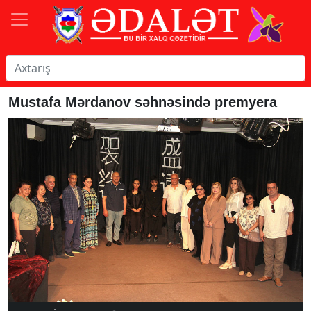
Mustafa Mərdanov səhnəsində premyera