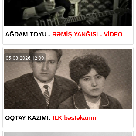
AĞDAM TOYU -
RƏMİŞ YANĞISI - VİDEO
05-08-2026 12:09
OQTAY KAZIMİ:
İLK bəstəkarım