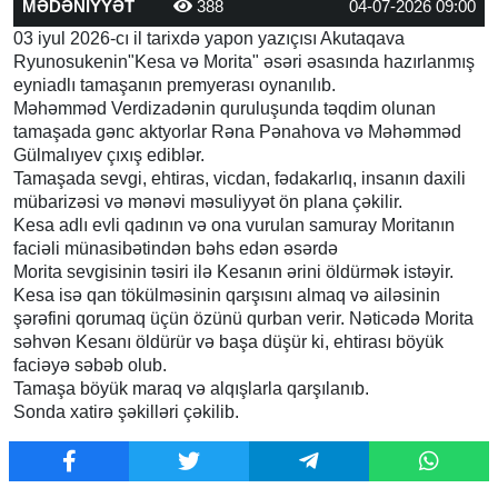
MƏDƏNİYYƏT
388
04-07-2026 09:00
03 iyul 2026-cı il tarixdə yapon yazıçısı Akutaqava
Ryunosukenin"Kesa və Morita" əsəri əsasında hazırlanmış
eyniadlı tamaşanın premyerası oynanılıb.
Məhəmməd Verdizadənin quruluşunda təqdim olunan
tamaşada gənc aktyorlar Rəna Pənahova və Məhəmməd
Gülmalıyev çıxış ediblər.
Tamaşada sevgi, ehtiras, vicdan, fədakarlıq, insanın daxili
mübarizəsi və mənəvi məsuliyyət ön plana çəkilir.
Kesa adlı evli qadının və ona vurulan samuray Moritanın
faciəli münasibətindən bəhs edən əsərdə
Morita sevgisinin təsiri ilə Kesanın ərini öldürmək istəyir.
Kesa isə qan tökülməsinin qarşısını almaq və ailəsinin
şərəfini qorumaq üçün özünü qurban verir. Nəticədə Morita
səhvən Kesanı öldürür və başa düşür ki, ehtirası böyük
faciəyə səbəb olub.
Tamaşa böyük maraq və alqışlarla qarşılanıb.
Sonda xatirə şəkilləri çəkilib.