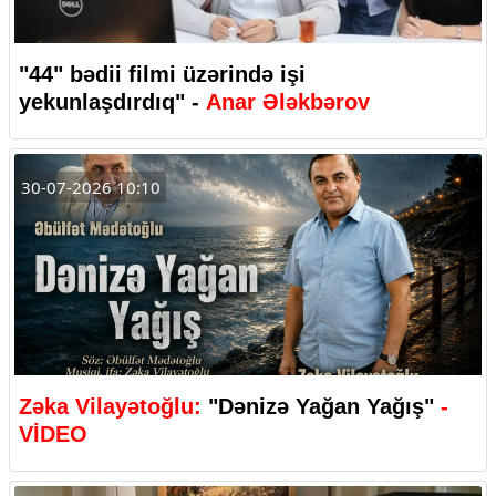
"44" bədii filmi üzərində işi
yekunlaşdırdıq" -
Anar Ələkbərov
30-07-2026 10:10
Zəka Vilayətoğlu:
"Dənizə Yağan Yağış"
-
VİDEO