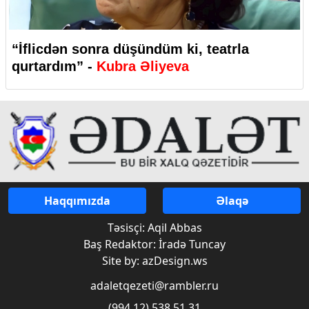
“İflicdən sonra düşündüm ki, teatrla
qurtardım” -
Kubra Əliyeva
Haqqımızda
Əlaqə
Təsisçi: Aqil Abbas
Baş Redaktor: İradə Tuncay
Site by: azDesign.ws
adaletqezeti@rambler.ru
(994 12) 538 51 31