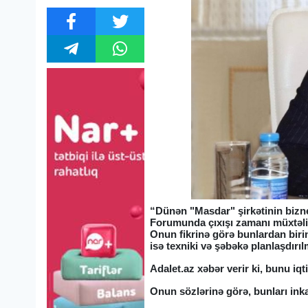
“Dünən "Masdar" şirkətinin biznes
Forumunda çıxışı zamanı müxtəlif 
Onun fikrinə görə bunlardan biri
isə texniki və şəbəkə planlaşdırı
Adalet.az xəbər verir ki, bunu iq
Onun sözlərinə görə, bunları ink