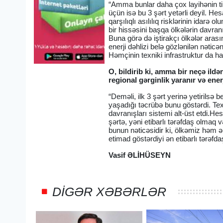
“Amma bunlar daha çox layihənin ti
üçün isə bu 3 şərt yetərli deyil. H
qarşılıqlı asılılıq risklərinin idarə o
bir hissəsini başqa ölkələrin davran
Buna görə də iştirakçı ölkələr ara
enerji dəhlizi belə gözlənilən nəti
Həmçinin texniki infrastruktur da haz
O, bildirib ki, amma bir neçə ildən
regional gərginlik yaranır və enerji
“Deməli, ilk 3 şərt yerinə yetirilsə 
yaşadığı təcrübə bunu göstərdi. Tex
davranışları sistemi alt-üst etdi.H
şərtə, yəni etibarlı tərəfdaş olmaq
bunun nəticəsidir ki, ölkəmiz həm ə
etimad göstərdiyi ən etibarlı tərəfdaş
Vasif ƏLİHÜSEYN
DIGƏR XƏBƏRLƏR