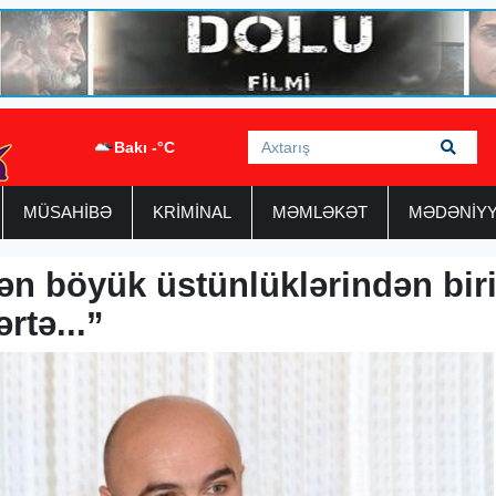
Bakı -°C
MÜSAHİBƏ
KRİMİNAL
MƏMLƏKƏT
MƏDƏNİY
ən böyük üstünlüklərindən bir
rtə...”