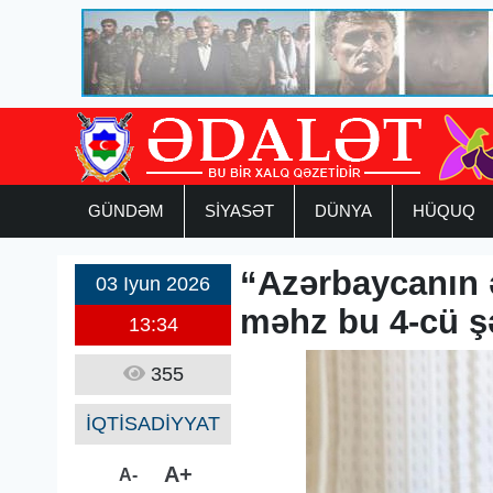
GÜNDƏM
SİYASƏT
DÜNYA
HÜQUQ
“Azərbaycanın 
03 Iyun 2026
məhz bu 4-cü şə
13:34
355
İQTİSADİYYAT
A+
A-