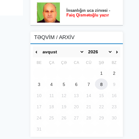
İnsanlığın uca zirvəsi -
Faiq Qismətoğlu yazır
TƏQVİM / ARXİV
BE
ÇA
ÇƏ
CA
CÜ
ŞƏ
BZ
1
2
3
4
5
6
7
8
9
10
11
12
13
14
15
16
17
18
19
20
21
22
23
24
25
26
27
28
29
30
31