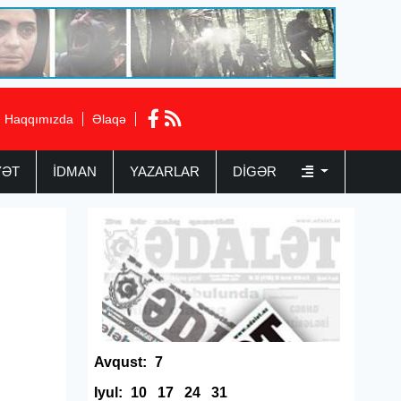
Haqqımızda
Əlaqə
YƏT
İDMAN
YAZARLAR
DIGƏR
i
Avqust:
7
Iyul:
10
17
24
31