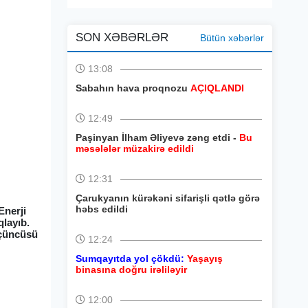
SON XƏBƏRLƏR
Bütün xəbərlər
13:08
Sabahın hava proqnozu
AÇIQLANDI
12:49
Paşinyan İlham Əliyevə zəng etdi -
Bu
məsələlər müzakirə edildi
12:31
Çarukyanın kürəkəni sifarişli qətlə görə
həbs edildi
Enerji
qlayıb.
üçüncüsü
12:24
Sumqayıtda yol çökdü:
Yaşayış
binasına doğru irəliləyir
12:00