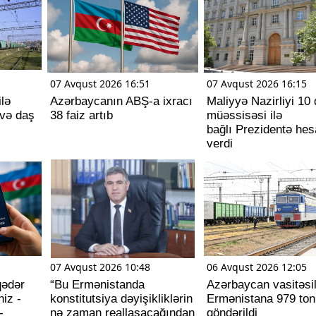
07 Avqust 2026 16:51
07 Avqust 2026 16:15
lə
Azərbaycanın ABŞ-a ixracı
Maliyyə Nazirliyi 10 
və daş
38 faiz artıb
müəssisəsi ilə
bağlı Prezidentə hes
verdi
07 Avqust 2026 10:48
06 Avqust 2026 12:05
qədər
“Bu Ermənistanda
Azərbaycan vasitəsi
iz -
konstitutsiya dəyişikliklərin
Ermənistana 979 ton
-
nə zaman reallaşacağından
göndərildi