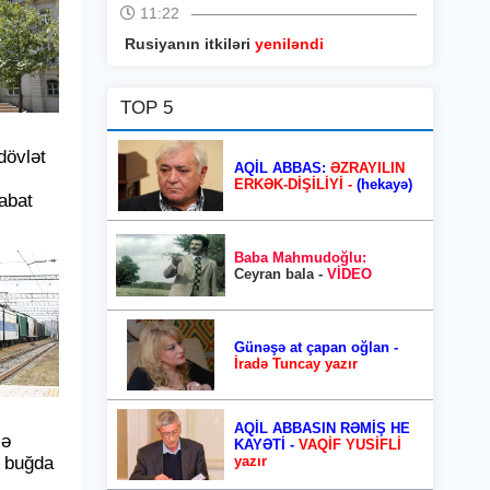
11:22
Rusiyanın itkiləri
yeniləndi
TOP 5
dövlət
AQİL ABBAS:
ƏZRAYILIN
ERKƏK-DİŞİLİYİ -
(hekayə)
abat
Baba Mahmudoğlu:
Ceyran bala -
VİDEO
Günəşə at çapan oğlan -
İradə Tuncay yazır
AQİL ABBASIN RƏMİŞ HE
lə
KAYƏTİ -
VAQİF YUSİFLİ
 buğda
yazır