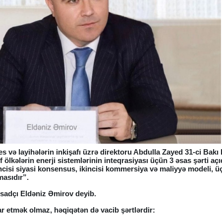
 və layihələrin inkişafı üzrə direktoru Abdulla Zayed 31-ci Bakı 
ölkələrin enerji sistemlərinin inteqrasiyası üçün 3 əsas şərti açı
ncisi siyasi konsensus, ikincisi kommersiya və maliyyə modeli, 
lmasıdır”.
tisadçı Eldəniz Əmirov deyib.
ar etmək olmaz, həqiqətən də vacib şərtlərdir: