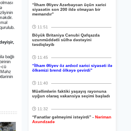
 olması
“İlham Əliyev Azərbaycan üçün xarici
və
siyasətin son 200 ildə olmayan bir
zliyinin
memarıdır”
məkdir.
mməl
11:51
qurulub.
Böyük Britaniya Cənubi Qafqazda
uzunmüddətli sülhə dəstəyini
dəyişir,
təsdiqləyib
ilə bağlı
11:45
irinin
“İlham Əliyev öz ardıcıl xarici siyasəti ilə
4-cü
ölkəmizi brend ölkəyə çevirdi”
. Məhz
lərinin
11:40
Müəllimlərin faktiki yaşayış rayonuna
uyğun olaraq vakansiya seçimi başladı
11:32
“Fanatlar gəlməyimi istəyirdi” -
Nəriman
Axundzadə