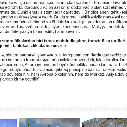
kilməsi və işə salınması üçün lazım olan şərtlərdir. Prosesin davamlı
esab edirəm ki, dördüncü və ən azı onlar qədər vacib olan şərt etimad 
lunmasıdır. Çünki enerji sistemi adi ticarət deyil. Bir ölkə enerji təhlükəsi
ışından asılı vəziyyətə gətirir. Bu da strateji təhlükəsizlik məsələsi de
sında uzunmüddətli etimad və öhdəliklərə sadiqlik yoxdursa, ən mükə
cəni vermir. Təsəvvür edək ki, siyasi konsensus var. Maliyyə modeli də 
ırdır. İnteqrasiya təmin edilir, hamı sevinir”.
 sonra ölkələrdən biri ixracı məhdudlaşdırır, tranzit ölkə tarifləri 
 milli təhlükəsizlik alətinə çevrilir:
belə, sistem səmərəli işləməyə bilir. Avropanın son illərdə qaz təchizatı 
niki imkan və kommersiya müqavilələri mövcud idi, lakin tərəflərdən b
esab edirəm ki, Azərbaycanın ən böyük üstünlüklərindən biri məhz bu 
 və götürdüyü öhdəliklərə sadiq qalmaq prinsipinə daim əməl etməsidir
rəb dövlətlərinin, həm Avropa ölkələrinin, həm də Mərkəzi Asiya dövlət
lardan birinə çevrilib”.