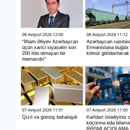
08 Avqust 2026 12:00
08 Avqust 2026 11:12
“İlham Əliyev Azərbaycan
Azərbaycan vasitəsi
üçün xarici siyasətin son
Ermənistana buğda 
200 ildə olmayan bir
kömür göndəriləcək
memarıdır”
07 Avqust 2026 11:51
07 Avqust 2026 11:00
Qızıl və gümüş bahalaşdı
Kartdan istədiyiniz 
köçürmə edə bilərsin
RƏSMİ AÇIQLAMA 