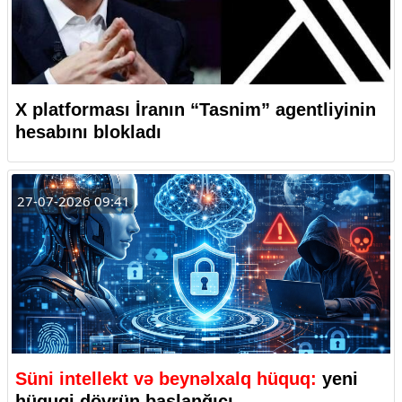
X platforması İranın “Tasnim” agentliyinin
hesabını blokladı
27-07-2026 09:41
Süni intellekt və beynəlxalq hüquq:
yeni
hüquqi dövrün başlanğıcı