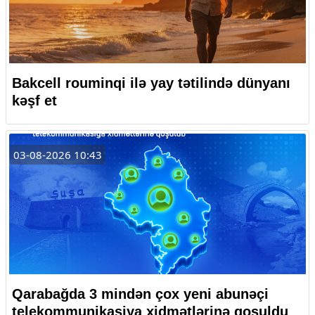
Bakcell rouminqi ilə yay tətilində dünyanı
kəşf et
03-08-2026 10:43
Qarabağda 3 mindən çox yeni abunəçi
telekommunikasiya xidmətlərinə qoşuldu