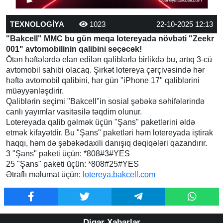
TEXNOLOGİYA
1023
22-10-2025 12:13
"Bakcell" MMC bu gün meqa lotereyada növbəti "Zeekr
001" avtomobilinin qalibini seçəcək!
Ötən həftələrdə elan edilən qaliblərlə birlikdə bu, artıq 3-cü
avtomobil sahibi olacaq. Şirkət lotereya çərçivəsində hər
həftə avtomobil qalibini, hər gün "iPhone 17" qaliblərini
müəyyənləşdirir.
Qaliblərin seçimi "Bakcell"in sosial şəbəkə səhifələrində
canlı yayımlar vasitəsilə təqdim olunur.
Lotereyada qalib gəlmək üçün "Şans" paketlərini əldə
etmək kifayətdir. Bu "Şans" paketləri həm lotereyada iştirak
haqqı, həm də şəbəkədaxili danışıq dəqiqələri qazandırır.
3 "Şans" paketi üçün: *808#3#YES
25 "Şans" paketi üçün: *808#25#YES
Ətraflı məlumat üçün:
lotereya.bakcell.com
Digər Xəbərlər