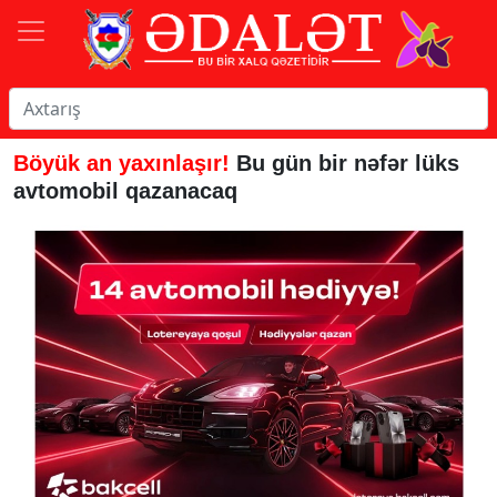
Böyük an yaxınlaşır!
Bu gün bir nəfər lüks
avtomobil qazanacaq