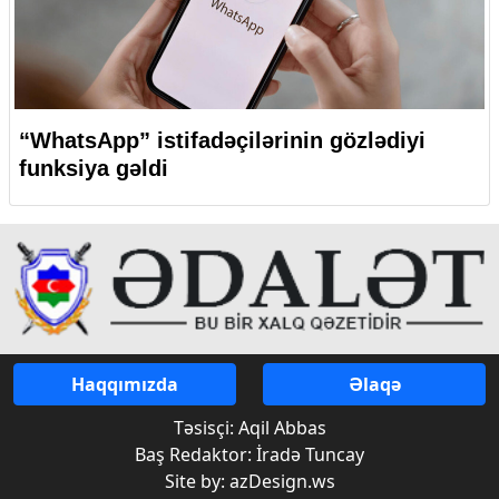
“WhatsApp” istifadəçilərinin gözlədiyi
funksiya gəldi
Haqqımızda
Əlaqə
Təsisçi: Aqil Abbas
Baş Redaktor: İradə Tuncay
Site by: azDesign.ws