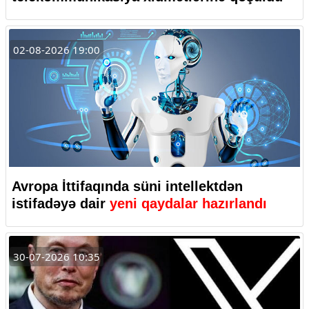
02-08-2026 19:00
Avropa İttifaqında süni intellektdən
istifadəyə dair
yeni qaydalar hazırlandı
30-07-2026 10:35