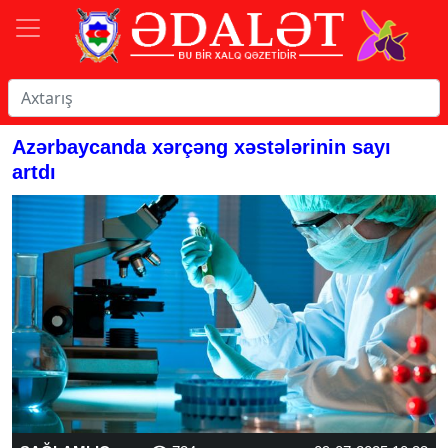
Azərbaycanda xərçəng xəstələrinin sayı
artdı