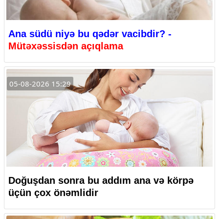
Ana südü niyə bu qədər vacibdir? -
Mütəxəssisdən açıqlama
05-08-2026 15:29
Doğuşdan sonra bu addım ana və körpə
üçün çox önəmlidir