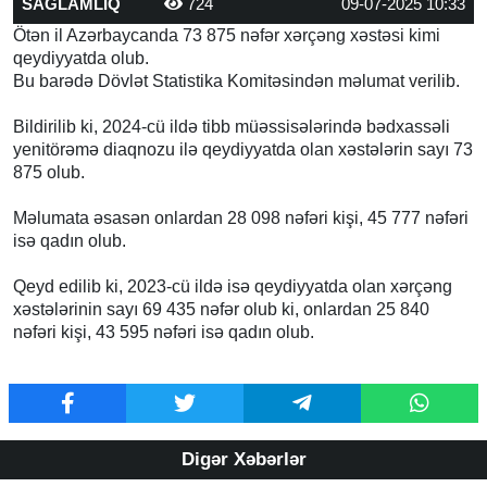
SAĞLAMLIQ
724
09-07-2025 10:33
Ötən il Azərbaycanda 73 875 nəfər xərçəng xəstəsi kimi
qeydiyyatda olub.
Bu barədə Dövlət Statistika Komitəsindən məlumat verilib.
Bildirilib ki, 2024-cü ildə tibb müəssisələrində bədxassəli
yenitörəmə diaqnozu ilə qeydiyyatda olan xəstələrin sayı 73
875 olub.
Məlumata əsasən onlardan 28 098 nəfəri kişi, 45 777 nəfəri
isə qadın olub.
Qeyd edilib ki, 2023-cü ildə isə qeydiyyatda olan xərçəng
xəstələrinin sayı 69 435 nəfər olub ki, onlardan 25 840
nəfəri kişi, 43 595 nəfəri isə qadın olub.
Digər Xəbərlər