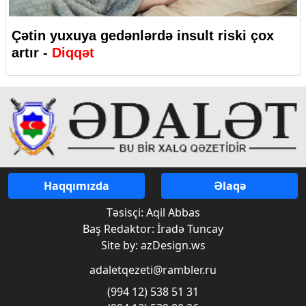
Çətin yuxuya gedənlərdə insult riski çox
artır -
Diqqət
Haqqımızda
Əlaqə
Təsisçi: Aqil Abbas
Baş Redaktor: İradə Tuncay
Site by: azDesign.ws
adaletqezeti@rambler.ru
(994 12) 538 51 31