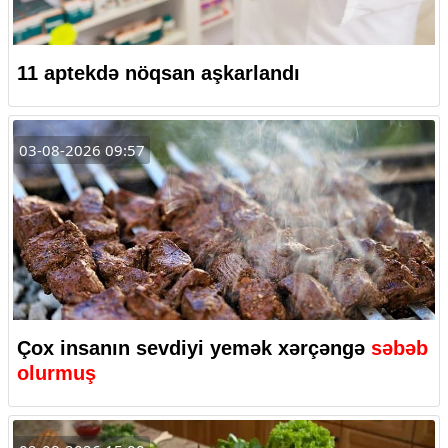
11 aptekdə nöqsan aşkarlandı
03-08-2026 09:57
Çox insanın sevdiyi yemək xərçəngə
səbəb
olurmuş