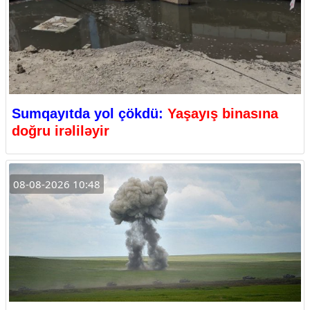
Sumqayıtda yol çökdü:
Yaşayış binasına
doğru irəliləyir
08-08-2026 10:48