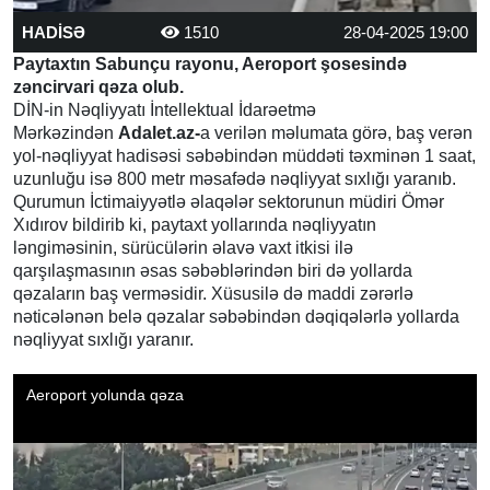
HADİSƏ
1510
28-04-2025 19:00
Paytaxtın Sabunçu rayonu, Aeroport şosesində
zəncirvari qəza olub.
DİN-in Nəqliyyatı İntellektual İdarəetmə
Mərkəzindən
Adalet.az-
a verilən məlumata görə, baş verən
yol-nəqliyyat hadisəsi səbəbindən müddəti təxminən 1 saat,
uzunluğu isə 800 metr məsafədə nəqliyyat sıxlığı yaranıb.
Qurumun İctimaiyyətlə əlaqələr sektorunun müdiri Ömər
Xıdırov bildirib ki, paytaxt yollarında nəqliyyatın
ləngiməsinin, sürücülərin əlavə vaxt itkisi ilə
qarşılaşmasının əsas səbəblərindən biri də yollarda
qəzaların baş verməsidir. Xüsusilə də maddi zərərlə
nəticələnən belə qəzalar səbəbindən dəqiqələrlə yollarda
nəqliyyat sıxlığı yaranır.