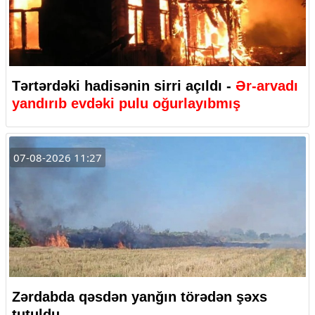
Tərtərdəki hadisənin sirri açıldı -
Ər-arvadı
yandırıb evdəki pulu oğurlayıbmış
07-08-2026 11:27
Zərdabda qəsdən yanğın törədən şəxs
tutuldu