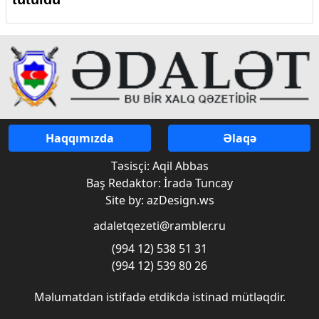
Haqqımızda
Əlaqə
Təsisçi: Aqil Abbas
Baş Redaktor: İradə Tuncay
Site by: azDesign.ws
adaletqezeti@rambler.ru
(994 12) 538 51 31
(994 12) 539 80 26
Məlumatdan istifadə etdikdə istinad mütləqdir.