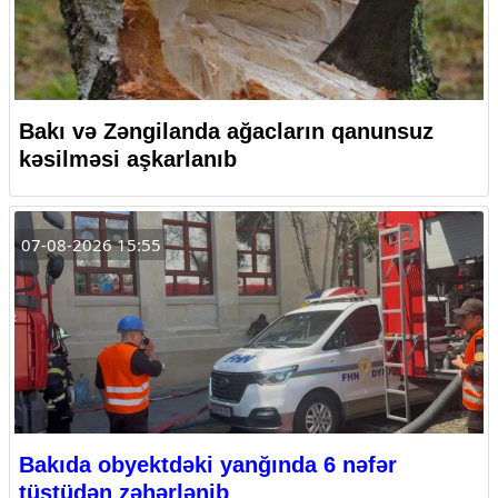
Bakı və Zəngilanda ağacların qanunsuz
kəsilməsi aşkarlanıb
07-08-2026 15:55
Bakıda obyektdəki yanğında 6 nəfər
tüstüdən zəhərlənib