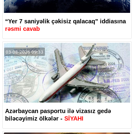
“Yer 7 saniyəlik çəkisiz qalacaq” iddiasına
rəsmi cavab
03-08-2026 09:33
Azərbaycan pasportu ilə vizasız gedə
biləcəyimiz ölkələr -
SİYAHI