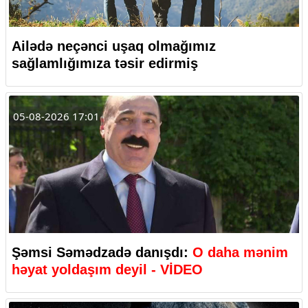
Ailədə neçənci uşaq olmağımız
sağlamlığımıza təsir edirmiş
05-08-2026 17:01
Şəmsi Səmədzadə danışdı:
O daha mənim
həyat yoldaşım deyil - VİDEO