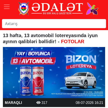
13 həftə, 13 avtomobil lotereyasında iyun
ayının qalibləri bəllidir! -
FOTOLAR
MARAQLI
317
08-07-2026 16:21