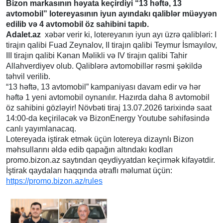
Bizon markasının həyata keçirdiyi “13 həftə, 13
avtomobil” lotereyasının iyun ayındakı qaliblər müəyyən
edilib və 4 avtomobil öz sahibini tapıb.
Adalet.az
xəbər verir ki, lotereyanın iyun ayı üzrə qalibləri: I
tirajın qalibi Fuad Zeynalov, II tirajın qalibi Teymur İsmayılov,
III tirajın qalibi Kənan Məlikli və IV tirajın qalibi Tahir
Allahverdiyev olub. Qaliblərə avtomobillər rəsmi şəkildə
təhvil verilib.
“13 həftə, 13 avtomobil” kampaniyası davam edir və hər
həftə 1 yeni avtomobil oynanılır. Hazırda daha 8 avtomobil
öz sahibini gözləyir! Növbəti tiraj 13.07.2026 tarixində saat
14:00-da keçiriləcək və BizonEnergy Youtube səhifəsində
canlı yayımlanacaq.
Lotereyada iştirak etmək üçün lotereya dizaynlı Bizon
məhsullarını əldə edib qapağın altındakı kodları
promo.bizon.az saytından qeydiyyatdan keçirmək kifayətdir.
İştirak qaydaları haqqında ətraflı məlumat üçün:
https://promo.bizon.az/rules