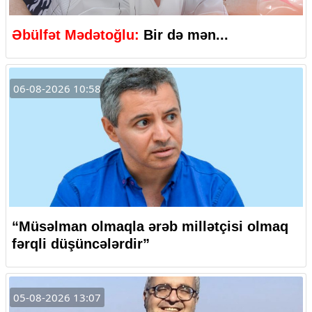
Əbülfət Mədətoğlu:
Bir də mən...
06-08-2026 10:58
“Müsəlman olmaqla ərəb millətçisi olmaq
fərqli düşüncələrdir”
05-08-2026 13:07