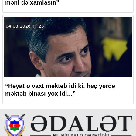
məni də xamlasın”
04-08-2026 11:23
“Həyat o vaxt məktəb idi ki, heç yerdə
məktəb binası yox idi...”