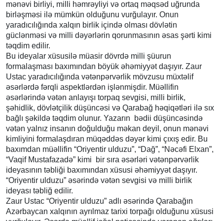
mənəvi birliyi, milli həmrəyliyi və ortaq məqsəd uğrunda
birləşməsi ilə mümkün olduğunu vurğulayır. Onun
yaradıcılığında xalqın birlik içində olması dövlətin
güclənməsi və milli dəyərlərin qorunmasının əsas şərti kimi
təqdim edilir.
Bu ideyalar xüsusilə müasir dövrdə milli şüurun
formalaşması baxımından böyük əhəmiyyət daşıyır. Zaur
Ustac yaradıcılığında vətənpərvərlik mövzusu müxtəlif
əsərlərdə fərqli aspektlərdən işlənmişdir. Müəllifin
əsərlərində vətən anlayışı torpaq sevgisi, milli birlik,
şəhidlik, dövlətçilik düşüncəsi və Qarabağ həqiqətləri ilə sıx
bağlı şəkildə təqdim olunur. Yazarın bədii düşüncəsində
vətən yalnız insanın doğulduğu məkan deyil, onun mənəvi
kimliyini formalaşdıran müqəddəs dəyər kimi çıxış edir. Bu
baxımdan müəllifin “Oriyentir ulduzu”, “Dağ”, “Nəcəfi Elxan”,
“Vaqif Mustafazadə” kimi bir sıra əsərləri vətənpərvərlik
ideyasının təbliği baxımından xüsusi əhəmiyyət daşıyır.
“Oriyentir ulduzu” əsərində vətən sevgisi və milli birlik
ideyası təbliğ edilir.
Zaur Ustac “Oriyentir ulduzu” adlı əsərində Qarabağın
Azərbaycan xalqının ayrılmaz tarixi torpağı olduğunu xüsusi