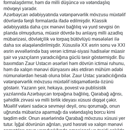
formalaşdırmır, həm də milli düşüncə və vətəndaşlıq
mövqeyi yaradır.
Azərbaycan ədəbiyyatında vətənpərvərlik mövzusu müxtəlif
dövrlərdə fərqli formalarda ifadə edilmişdir. Klassik
ədəbiyyatda daha çox mənəvi bağlılıq və yurd sevgisi ön
planda olmuşdursa, müasir dövrdə bu anlayış milli azadlıq
mübarizəsi, dövlətçilik və torpaq bütövlüyü məsələləri ilə
daha sıx əlaqələndirilmişdir. Xüsusilə XX əsrin sonu və XXI
əsrin əvvəllərində baş verən ictimai-siyasi hadisələr müasir
şair və yazıçıların yaradıcılığına güclü təsir göstərmişdir. Bu
baxımdan Zaur Ustacın əsərləri həm dövrün ictimai ruhunu,
həm də xalqın mənəvi dünyasını əks etdirən mühüm ədəbi
nümunələrdən hesab oluna bilər. Zaur Ustac yaradıcılığında
vətənpərvərlik mövzusu müxtəlif istiqamətlərdə özünü
göstərir. Yazarın şeir, hekayə, povest və publisistik
yazılarında Azərbaycan torpağına bağlılıq, Qarabağ ağrısı,
şəhidlik zirvəsi və milli birlik ideyası xüsusi diqqət çəkir.
Müəllif vətəni sadəcə sevməyi deyil, onu qorumağı, onun
uğrunda mübarizə aparmağı da vətəndaşlıq borcu kimi
təqdim edir. Onun əsərlərində Qarabağ mövzusu xüsusi yer
tutur. İşğal dövrünün ağrıları, yurd həsrəti və xalqın mənəvi