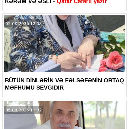
KƏRƏM VƏ ƏSLİ -
Qafar Cəfərli yazır
05-08-2026 12:08
BÜTÜN DİNLƏRİN VƏ FƏLSƏFƏNİN ORTAQ
MƏFHUMU SEVGİDİR
05-08-2026 11:32