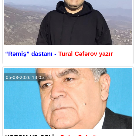
“Rəmiş” dastanı -
Tural Cəfərov yazır
05-08-2026 13:05