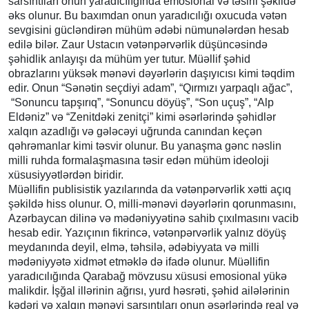
sarsıntıları onun yaradıcılığında emosional və təsirli şəkildə
əks olunur. Bu baxımdan onun yaradıcılığı oxucuda vətən
sevgisini gücləndirən mühüm ədəbi nümunələrdən hesab
edilə bilər. Zaur Ustacın vətənpərvərlik düşüncəsində
şəhidlik anlayışı da mühüm yer tutur. Müəllif şəhid
obrazlarını yüksək mənəvi dəyərlərin daşıyıcısı kimi təqdim
edir. Onun “Sənətin seçdiyi adam”, “Qırmızı yarpaqlı ağac”,
“Sonuncu tapşırıq”, “Sonuncu döyüş”, “Son uçuş”, “Alp
Eldəniz” və “Zenitdəki zenitçi” kimi əsərlərində şəhidlər
xalqın azadlığı və gələcəyi uğrunda canından keçən
qəhrəmanlar kimi təsvir olunur. Bu yanaşma gənc nəslin
milli ruhda formalaşmasına təsir edən mühüm ideoloji
xüsusiyyətlərdən biridir.
Müəllifin publisistik yazılarında da vətənpərvərlik xətti açıq
şəkildə hiss olunur. O, milli-mənəvi dəyərlərin qorunmasını,
Azərbaycan dilinə və mədəniyyətinə sahib çıxılmasını vacib
hesab edir. Yazıçının fikrincə, vətənpərvərlik yalnız döyüş
meydanında deyil, elmə, təhsilə, ədəbiyyata və milli
mədəniyyətə xidmət etməklə də ifadə olunur. Müəllifin
yaradıcılığında Qarabağ mövzusu xüsusi emosional yükə
malikdir. İşğal illərinin ağrısı, yurd həsrəti, şəhid ailələrinin
kədəri və xalqın mənəvi sarsıntıları onun əsərlərində real və