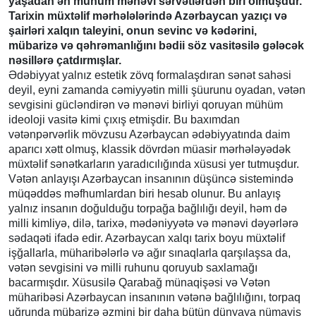
yaşadan ən mühüm mənəvi sərvətlərdən biri olmuşdur.
Tarixin müxtəlif mərhələlərində Azərbaycan yazıçı və
şairləri xalqın taleyini, onun sevinc və kədərini,
mübarizə və qəhrəmanlığını bədii söz vasitəsilə gələcək
nəsillərə çatdırmışlar.
Ədəbiyyat yalnız estetik zövq formalaşdıran sənət sahəsi
deyil, eyni zamanda cəmiyyətin milli şüurunu oyadan, vətən
sevgisini gücləndirən və mənəvi birliyi qoruyan mühüm
ideoloji vasitə kimi çıxış etmişdir. Bu baxımdan
vətənpərvərlik mövzusu Azərbaycan ədəbiyyatında daim
aparıcı xətt olmuş, klassik dövrdən müasir mərhələyədək
müxtəlif sənətkarların yaradıcılığında xüsusi yer tutmuşdur.
Vətən anlayışı Azərbaycan insanının düşüncə sistemində
müqəddəs məfhumlardan biri hesab olunur. Bu anlayış
yalnız insanın doğulduğu torpağa bağlılığı deyil, həm də
milli kimliyə, dilə, tarixə, mədəniyyətə və mənəvi dəyərlərə
sədaqəti ifadə edir. Azərbaycan xalqı tarix boyu müxtəlif
işğallarla, müharibələrlə və ağır sınaqlarla qarşılaşsa da,
vətən sevgisini və milli ruhunu qoruyub saxlamağı
bacarmışdır. Xüsusilə Qarabağ münaqişəsi və Vətən
müharibəsi Azərbaycan insanının vətənə bağlılığını, torpaq
uğrunda mübarizə əzmini bir daha bütün dünyaya nümayiş