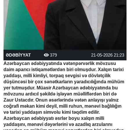
ƏDƏBİYYAT
379
21-05-2026 21:23
Azərbaycan ədəbiyyatında vətənpərvərlik mövzusu
daim aparıcı istiqamətlərdən biri olmuşdur. Xalqın tarixi
yaddaşı, milli kimliyi, torpaq sevgisi və dövlətçilik
düşüncəsi bir çox sənətkarların yaradıcılığında mühüm
yer tutmuşdur. Müasir Azərbaycan ədəbiyyatında bu
mövzunu ardıcıl şəkildə işləyən müəlliflərdən biri də
Zaur Ustacdır. Onun əsərlərində vətən anlayışı yalnız
coğrafi məkan kimi deyil, milli ruhun, mənəvi bağlılığın
və tarixi yaddaşın simvolu kimi təqdim edilir.
Azərbaycan ədəbiyyatı əsrlər boyu xalqın milli
yaddaşını, mənəvi dəyərlərini və azadlıq arzularını