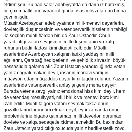
etdirmişdir. Bu hadisələr ədəbiyyatda da dərin iz buraxmış,
bir çox müəlliflərin yaradıcılığında əsas mövzulardan birinə
çevrilmişdir.
Müasir Azərbaycan ədəbiyyatında milli-mənəvi dəyərlərin,
dövlətçilik düşüncəsinin və vətənpərvərlik hisslərinin təbliği
ilə seçilən müəlliflərdən biri də Zaur Ustacdır. Onun
yaradıcılığı vətən sevgisinin, milli düşüncənin və xalq
ruhunun bədii ifadəsi kimi diqqəti cəlb edir. Müəllif
əsərlərində Azərbaycan xalqının tarixi yaddaşını, milli
ağrılarını, Qarabağ həqiqətlərini və şəhidlik zirvəsini böyük
həssaslıqla qələmə alır. Zaur Ustacın yaradıcılığında vətən
yalnız coğrafi məkan deyil, insanın mənəvi varlığını
müəyyən edən müqəddəs dəyər kimi təqdim olunur. Yazarın
əsərlərində vətənpərvərlik anlayışı geniş məna daşıyır.
Burada vətənə sevgi yalnız emosional hiss kimi deyil, həm
də vətəndaş məsuliyyəti, milli birlik və mənəvi borc kimi
izah edilir. Müəllifə görə vətəni sevmək təkcə onun
gözəlliklərini tərənnüm etmək deyil, eyni zamanda onun
problemlərinə biganə qalmamaq, milli dəyərləri qorumaq,
dövlətə və xalqa sədaqətlə xidmət etməkdir. Bu baxımdan
Zaur Ustacın yaradıcılığı oxucuda yalnız bədii-estetik zövq