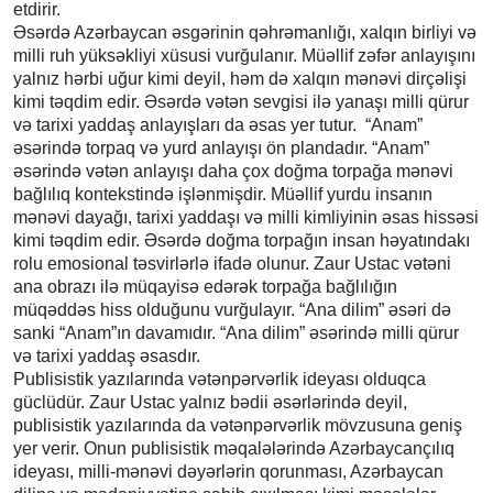
etdirir.
Əsərdə Azərbaycan əsgərinin qəhrəmanlığı, xalqın birliyi və
milli ruh yüksəkliyi xüsusi vurğulanır. Müəllif zəfər anlayışını
yalnız hərbi uğur kimi deyil, həm də xalqın mənəvi dirçəlişi
kimi təqdim edir. Əsərdə vətən sevgisi ilə yanaşı milli qürur
və tarixi yaddaş anlayışları da əsas yer tutur. “Anam”
əsərində torpaq və yurd anlayışı ön plandadır. “Anam”
əsərində vətən anlayışı daha çox doğma torpağa mənəvi
bağlılıq kontekstində işlənmişdir. Müəllif yurdu insanın
mənəvi dayağı, tarixi yaddaşı və milli kimliyinin əsas hissəsi
kimi təqdim edir. Əsərdə doğma torpağın insan həyatındakı
rolu emosional təsvirlərlə ifadə olunur. Zaur Ustac vətəni
ana obrazı ilə müqayisə edərək torpağa bağlılığın
müqəddəs hiss olduğunu vurğulayır. “Ana dilim” əsəri də
sanki “Anam”ın davamıdır. “Ana dilim” əsərində milli qürur
və tarixi yaddaş əsasdır.
Publisistik yazılarında vətənpərvərlik ideyası olduqca
güclüdür. Zaur Ustac yalnız bədii əsərlərində deyil,
publisistik yazılarında da vətənpərvərlik mövzusuna geniş
yer verir. Onun publisistik məqalələrində Azərbaycançılıq
ideyası, milli-mənəvi dəyərlərin qorunması, Azərbaycan