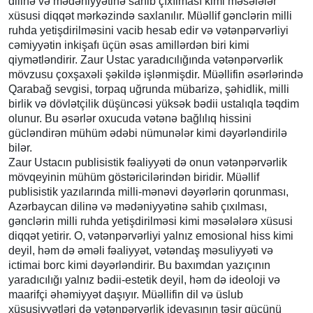
dilinə və mədəniyyətinə sahib çıxılması kimi məsələlər
xüsusi diqqət mərkəzində saxlanılır. Müəllif gənclərin milli
ruhda yetişdirilməsini vacib hesab edir və vətənpərvərliyi
cəmiyyətin inkişafı üçün əsas amillərdən biri kimi
qiymətləndirir. Zaur Ustac yaradıcılığında vətənpərvərlik
mövzusu çoxşaxəli şəkildə işlənmişdir. Müəllifin əsərlərində
Qarabağ sevgisi, torpaq uğrunda mübarizə, şəhidlik, milli
birlik və dövlətçilik düşüncəsi yüksək bədii ustalıqla təqdim
olunur. Bu əsərlər oxucuda vətənə bağlılıq hissini
gücləndirən mühüm ədəbi nümunələr kimi dəyərləndirilə
bilər.
Zaur Ustacın publisistik fəaliyyəti də onun vətənpərvərlik
mövqeyinin mühüm göstəricilərindən biridir. Müəllif
publisistik yazılarında milli-mənəvi dəyərlərin qorunması,
Azərbaycan dilinə və mədəniyyətinə sahib çıxılması,
gənclərin milli ruhda yetişdirilməsi kimi məsələlərə xüsusi
diqqət yetirir. O, vətənpərvərliyi yalnız emosional hiss kimi
deyil, həm də əməli fəaliyyət, vətəndaş məsuliyyəti və
ictimai borc kimi dəyərləndirir. Bu baxımdan yazıçının
yaradıcılığı yalnız bədii-estetik deyil, həm də ideoloji və
maarifçi əhəmiyyət daşıyır. Müəllifin dil və üslub
xüsusiyyətləri də vətənpərvərlik ideyasının təsir gücünü