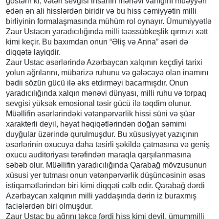
göstərir ki, vətən sevgisi insanın mənəvi varlığını müəyyən
edən ən ali hisslərdən biridir və bu hiss cəmiyyətin milli
birliyinin formalaşmasında mühüm rol oynayır. Ümumiyyətlə
Zaur Ustacın yaradıcılığında milli təəssübkeşlik qırmızı xətt
kimi keçir. Bu baxımdan onun “Əliş və Anna” əsəri də
diqqətə layiqdir.
Zaur Ustac əsərlərində Azərbaycan xalqının keçdiyi tarixi
yolun ağrılarını, mübarizə ruhunu və gələcəyə olan inamını
bədii sözün gücü ilə əks etdirməyi bacarmışdır. Onun
yaradıcılığında xalqın mənəvi dünyası, milli ruhu və torpaq
sevgisi yüksək emosional təsir gücü ilə təqdim olunur.
Müəllifin əsərlərindəki vətənpərvərlik hissi süni və şüar
xarakterli deyil, həyat həqiqətlərindən doğan səmimi
duyğular üzərində qurulmuşdur. Bu xüsusiyyət yazıçının
əsərlərinin oxucuya daha təsirli şəkildə çatmasına və geniş
oxucu auditoriyası tərəfindən maraqla qarşılanmasına
səbəb olur. Müəllifin yaradıcılığında Qarabağ mövzusunun
xüsusi yer tutması onun vətənpərvərlik düşüncəsinin əsas
istiqamətlərindən biri kimi diqqəti cəlb edir. Qarabağ dərdi
Azərbaycan xalqının milli yaddaşında dərin iz buraxmış
faciələrdən biri olmuşdur.
Zaur Ustac bu ağrını təkcə fərdi hiss kimi deyil, ümummilli