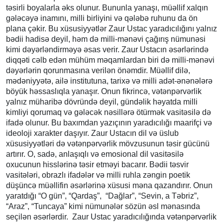
təsirli boyalarla əks olunur. Bununla yanaşı, müəllif xalqın
gələcəyə inamını, milli birliyini və qələbə ruhunu da ön
plana çəkir. Bu xüsusiyyətlər Zaur Ustac yaradıcılığını yalnız
bədii hadisə deyil, həm də milli-mənəvi çağırış nümunəsi
kimi dəyərləndirməyə əsas verir. Zaur Ustacın əsərlərində
diqqəti cəlb edən mühüm məqamlardan biri də milli-mənəvi
dəyərlərin qorunmasına verilən önəmdir. Müəllif dilə,
mədəniyyətə, ailə institutuna, tarixə və milli adət-ənənələrə
böyük həssaslıqla yanaşır. Onun fikrincə, vətənpərvərlik
yalnız müharibə dövründə deyil, gündəlik həyatda milli
kimliyi qorumaq və gələcək nəsillərə ötürmək vasitəsilə də
ifadə olunur. Bu baxımdan yazıçının yaradıcılığı maarifçi və
ideoloji xarakter daşıyır. Zaur Ustacın dil və üslub
xüsusiyyətləri də vətənpərvərlik mövzusunun təsir gücünü
artırır. O, sadə, anlaşıqlı və emosional dil vasitəsilə
oxucunun hisslərinə təsir etməyi bacarır. Bədii təsvir
vasitələri, obrazlı ifadələr və milli ruhla zəngin poetik
düşüncə müəllifin əsərlərinə xüsusi məna qazandırır. Onun
yaratdığı “O gün”, “Qardaş”, “Dağlar”, “Sevin, a Təbriz”,
“Araz”, “Tuncaya” kimi nümunələr sözün əsl mənasında
seçilən əsərlərdir. Zaur Ustac yaradıcılığında vətənpərvərlik