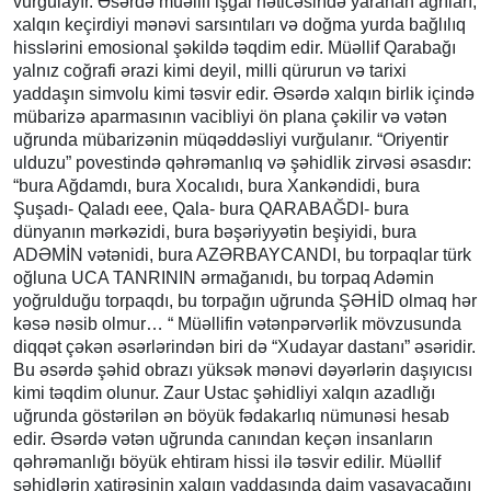
vurğulayır. Əsərdə müəllif işğal nəticəsində yaranan ağrıları,
xalqın keçirdiyi mənəvi sarsıntıları və doğma yurda bağlılıq
hisslərini emosional şəkildə təqdim edir. Müəllif Qarabağı
yalnız coğrafi ərazi kimi deyil, milli qürurun və tarixi
yaddaşın simvolu kimi təsvir edir. Əsərdə xalqın birlik içində
mübarizə aparmasının vacibliyi ön plana çəkilir və vətən
uğrunda mübarizənin müqəddəsliyi vurğulanır. “Oriyentir
ulduzu” povestində qəhrəmanlıq və şəhidlik zirvəsi əsasdır:
“bura Ağdamdı, bura Xocalıdı, bura Xankəndidi, bura
Şuşadı- Qaladı eee, Qala- bura QARABAĞDI- bura
dünyanın mərkəzidi, bura bəşəriyyətin beşiyidi, bura
ADƏMİN vətənidi, bura AZƏRBAYCANDI, bu torpaqlar türk
oğluna UCA TANRININ ərmağanıdı, bu torpaq Adəmin
yoğrulduğu torpaqdı, bu torpağın uğrunda ŞƏHİD olmaq hər
kəsə nəsib olmur… “ Müəllifin vətənpərvərlik mövzusunda
diqqət çəkən əsərlərindən biri də “Xudayar dastanı” əsəridir.
Bu əsərdə şəhid obrazı yüksək mənəvi dəyərlərin daşıyıcısı
kimi təqdim olunur. Zaur Ustac şəhidliyi xalqın azadlığı
uğrunda göstərilən ən böyük fədakarlıq nümunəsi hesab
edir. Əsərdə vətən uğrunda canından keçən insanların
qəhrəmanlığı böyük ehtiram hissi ilə təsvir edilir. Müəllif
şəhidlərin xatirəsinin xalqın yaddaşında daim yaşayacağını