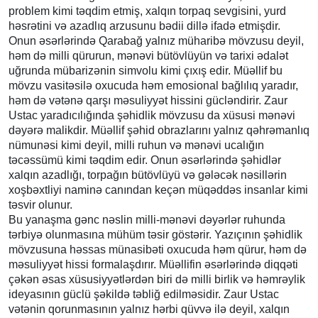
problem kimi təqdim etmiş, xalqın torpaq sevgisini, yurd
həsrətini və azadlıq arzusunu bədii dillə ifadə etmişdir.
Onun əsərlərində Qarabağ yalnız müharibə mövzusu deyil,
həm də milli qürurun, mənəvi bütövlüyün və tarixi ədalət
uğrunda mübarizənin simvolu kimi çıxış edir. Müəllif bu
mövzu vasitəsilə oxucuda həm emosional bağlılıq yaradır,
həm də vətənə qarşı məsuliyyət hissini gücləndirir. Zaur
Ustac yaradıcılığında şəhidlik mövzusu da xüsusi mənəvi
dəyərə malikdir. Müəllif şəhid obrazlarını yalnız qəhrəmanlıq
nümunəsi kimi deyil, milli ruhun və mənəvi ucalığın
təcəssümü kimi təqdim edir. Onun əsərlərində şəhidlər
xalqın azadlığı, torpağın bütövlüyü və gələcək nəsillərin
xoşbəxtliyi naminə canından keçən müqəddəs insanlar kimi
təsvir olunur.
Bu yanaşma gənc nəslin milli-mənəvi dəyərlər ruhunda
tərbiyə olunmasına mühüm təsir göstərir. Yazıçının şəhidlik
mövzusuna həssas münasibəti oxucuda həm qürur, həm də
məsuliyyət hissi formalaşdırır. Müəllifin əsərlərində diqqəti
çəkən əsas xüsusiyyətlərdən biri də milli birlik və həmrəylik
ideyasının güclü şəkildə təbliğ edilməsidir. Zaur Ustac
vətənin qorunmasının yalnız hərbi qüvvə ilə deyil, xalqın