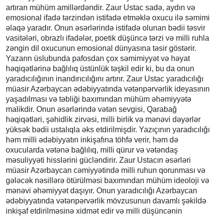
artıran mühüm amillərdəndir. Zaur Ustac sadə, aydın və
emosional ifadə tərzindən istifadə etməklə oxucu ilə səmimi
əlaqə yaradır. Onun əsərlərində istifadə olunan bədii təsvir
vasitələri, obrazlı ifadələr, poetik düşüncə tərzi və milli ruhla
zəngin dil oxucunun emosional dünyasına təsir göstərir.
Yazarın üslubunda pafosdan çox səmimiyyət və həyat
həqiqətlərinə bağlılıq üstünlük təşkil edir ki, bu da onun
yaradıcılığının inandırıcılığını artırır. Zaur Ustac yaradıcılığı
müasir Azərbaycan ədəbiyyatında vətənpərvərlik ideyasının
yaşadılması və təbliği baxımından mühüm əhəmiyyətə
malikdir. Onun əsərlərində vətən sevgisi, Qarabağ
həqiqətləri, şəhidlik zirvəsi, milli birlik və mənəvi dəyərlər
yüksək bədii ustalıqla əks etdirilmişdir. Yazıçının yaradıcılığı
həm milli ədəbiyyatın inkişafına töhfə verir, həm də
oxucularda vətənə bağlılıq, milli qürur və vətəndaş
məsuliyyəti hisslərini gücləndirir. Zaur Ustacın əsərləri
müasir Azərbaycan cəmiyyətində milli ruhun qorunması və
gələcək nəsillərə ötürülməsi baxımından mühüm ideoloji və
mənəvi əhəmiyyət daşıyır. Onun yaradıcılığı Azərbaycan
ədəbiyyatında vətənpərvərlik mövzusunun davamlı şəkildə
inkişaf etdirilməsinə xidmət edir və milli düşüncənin