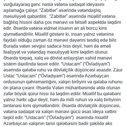
vurğulayaraq gənc nəslə vətənə sədaqət ideyasını
aşılamağa çalışır. “Zabitlər” əsərində vətəndaşlıq
məsuliyyəti qabardılır. “Zabitlər” əsərində müəllif vətənə
bağlılıq hissini daha çox mənəvi və fəlsəfi aspektdə təqdim
edir. Əsərdə vətənə xidmət insanın ən ali borcu kimi
qiymətləndirilir. Müəllif göstərir ki, insan yalnız vətəninə
faydalı olduğu zaman öz mənəvi dəyərini təsdiq edə bilir.
Burada vətən sevgisi sadəcə hiss deyil, həm də əməli
fəaliyyət və vətəndaş məsuliyyəti kimi təqdim olunur.
Əsərdə torpaq, xalq və dövlət anlayışları vahid mənəvi
sistem daxilində təsvir edilir. “Ustacam” (“Övladıyam”)
əsərində qələbə ruhu və dövlətçilik düşüncəsi əsasdır. Zaur
Ustac “Ustacam” (“Övladıyam”) əsərində Azərbaycan
ordusunun qəhrəmanlığını, xalqın birliyini və qələbə ruhunu
ön plana çıxarır. Əsərdə Vətən müharibəsində əldə olunan
zəfər böyük qürur hissi ilə təqdim edilir. Müəllif bu qələbəni
yalnız hərbi uğur deyil, həm də milli ruhun və xalq birliyinin
təntənəsi kimi qiymətləndirir. Əsərdə dövlətçilik düşüncəsi,
vətənə sədaqət və xalqın mənəvi gücü əsas ideya xəttini
təşkil edir. “Ustacam” (“Övladıyam”) əsərində müəllif
Azərbaycan xalqının tarixi qələbəsini bədii şəkildə əks