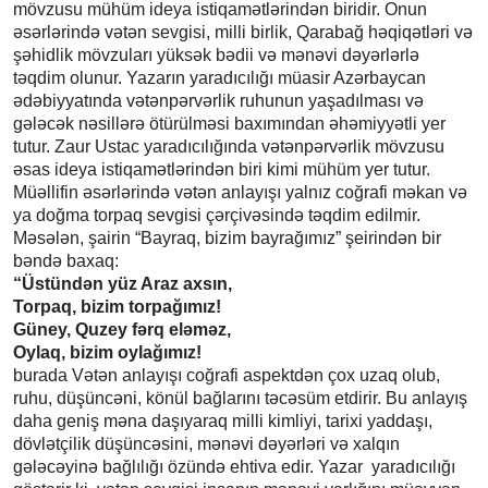
mövzusu mühüm ideya istiqamətlərindən biridir. Onun
əsərlərində vətən sevgisi, milli birlik, Qarabağ həqiqətləri və
şəhidlik mövzuları yüksək bədii və mənəvi dəyərlərlə
təqdim olunur. Yazarın yaradıcılığı müasir Azərbaycan
ədəbiyyatında vətənpərvərlik ruhunun yaşadılması və
gələcək nəsillərə ötürülməsi baxımından əhəmiyyətli yer
tutur. Zaur Ustac yaradıcılığında vətənpərvərlik mövzusu
əsas ideya istiqamətlərindən biri kimi mühüm yer tutur.
Müəllifin əsərlərində vətən anlayışı yalnız coğrafi məkan və
ya doğma torpaq sevgisi çərçivəsində təqdim edilmir.
Məsələn, şairin “Bayraq, bizim bayrağımız” şeirindən bir
bəndə baxaq:
“Üstündən yüz Araz axsın,
Torpaq, bizim torpağımız!
Güney, Quzey fərq eləməz,
Oylaq, bizim oylağımız!
burada Vətən anlayışı coğrafi aspektdən çox uzaq olub,
ruhu, düşüncəni, könül bağlarını təcəsüm etdirir. Bu anlayış
daha geniş məna daşıyaraq milli kimliyi, tarixi yaddaşı,
dövlətçilik düşüncəsini, mənəvi dəyərləri və xalqın
gələcəyinə bağlılığı özündə ehtiva edir. Yazar yaradıcılığı