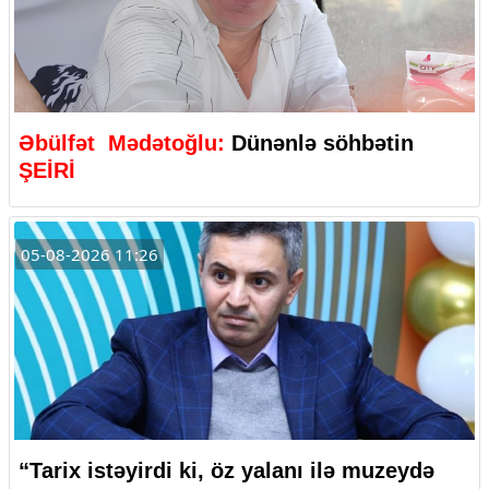
Əbülfət Mədətoğlu:
Dünənlə söhbətin
ŞEİRİ
05-08-2026 11:26
“Tarix istəyirdi ki, öz yalanı ilə muzeydə