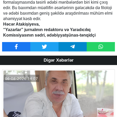
formalaşmasında təsirli ədəbi mənbələrdən biri kimi çıxış
edir. Bu baxımdan müəllifin əsərlərinin gələcəkdə də filoloji
və ədəbi baxımdan geniş şəkildə araşdırılması mühüm elmi
əhəmiyyət kəsb edir.
Həcər Atakişiyeva,
“Yazarlar” jurnalının redaktoru və Yaradıcılıq
Komissiyasının sədri, ədəbiyyatşünas-tənqidçi
Digər Xəbərlər
06-08-2026 14:07