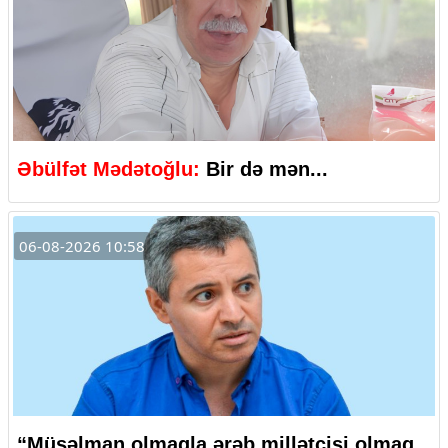
Əbülfət Mədətoğlu:
Bir də mən...
06-08-2026 10:58
“Müsəlman olmaqla ərəb millətçisi olmaq