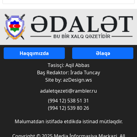
Haqqımızda
Əlaqə
Təsisçi: Aqil Abbas
Baş Redaktor: İradə Tuncay
Site by: azDesign.ws
adaletqezeti@rambler.ru
(994 12) 538 51 31
(994 12) 539 80 26
Məlumatdan istifadə etdikdə istinad mütləqdir.
Copyright © 2025 Media İnformasiya Mərkəzi. All