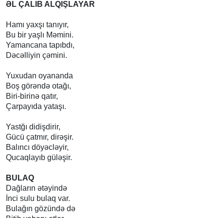
ƏL ÇALIB ALQIŞLAYAR
Hamı yaxşı tanıyır,
Bu bir yaşlı Məmini.
Yamancana tapıbdı,
Dəcəlliyin çəmini.
Yuxudan oyananda
Boş görəndə otağı,
Biri-birinə qatır,
Çarpayıda yataşı.
Yastğı didişdirir,
Gücü çatmır, dirəşir.
Balıncı döyəcləyir,
Qucaqlayıb güləşir.
BULAQ
Dağların ətəyində
İnci sulu bulaq var.
Bulağın gözündə də