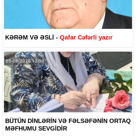
KƏRƏM VƏ ƏSLİ -
Qafar Cəfərli yazır
05-08-2026 12:08
BÜTÜN DİNLƏRİN VƏ FƏLSƏFƏNİN ORTAQ
MƏFHUMU SEVGİDİR