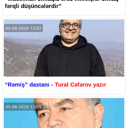
fərqli düşüncələrdir”
05-08-2026 13:07
“Rəmiş” dastanı -
Tural Cəfərov yazır
05-08-2026 13:05