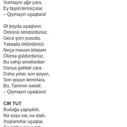
Vurmayın ağır yara.
Ey faşist-terrorçular,
– Qıymayın uşaqlara!
Əl boyda uşaqların
Ömrünü söndürdünüz.
Gecə şirin yuxuda,
Yataqda öldürdünüz.
Neçə məsum körpəni
Ölümə güldürdünüz.
Bu vəhşi əməllərdən
Dünya gəlibdi zara.
Daha yetər, son qoyun,
Son qoyun terrorlara.
Bu, Tanrının səsidi:
– Qıymayın uşaqlara!
CIR TUT
Budağa yapışıbdı,
Nə suyu var, nə dadı.
Xoşlamırlar uşaqlar,