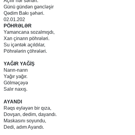
Açılır hər səhəri.
Günü gündən gəncləşir
Qədim Bakı şəhəri.
02.01.202
PÖHRƏLƏR
Yamancana sozalmışdı,
Xan çinarın pöhrələri.
Su içəntək açıldılar,
Pöhrələrin çöhrələri.
YAĞIR YAĞİŞ
Narın-narın
Yağır yağır.
Gölməçəyə
Salır naxış.
AYANDI
Rəqs eyləyən bir qıza,
Dovşan, dedim, dayandı.
Maskasını soyundu,
Dedi, adım Ayandı.