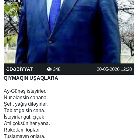
ƏDƏBİYYAT
348
20-05-2026 12:20
QIYMAQIN UŞAQLARA
Ay-Günəş istəyirlər,
Nur ələnsin cahana.
Şeh, yağış diləyirlər,
Təbiət gəlsin cana.
İstəyirlər gül, çiçək
Ətri çöksün hər yana.
Raketləri, topları
Tuşlamayın onlara.