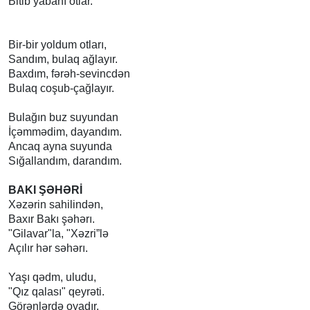
Bitib yabanı otlar.
Bir-bir yoldum otları,
Sandım, bulaq ağlayır.
Baxdım, fərəh-sevincdən
Bulaq coşub-çağlayır.
Bulağın buz suyundan
İçəmmədim, dayandım.
Ancaq ayna suyunda
Sığallandım, darandım.
BAKI ŞƏHƏRİ
Xəzərin sahilindən,
Baxır Bakı şəhərı.
"Gilavar"la, "Xəzri”lə
Açılır hər səhərı.
Yaşı qədm, uludu,
"Qız qalası" qeyrəti.
Görənlərdə oyadır,