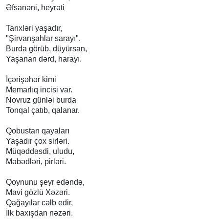
Əfsanəni, heyrəti
Tarıxləri yaşadır,
"Şirvanşahlar sarayı".
Burda görüb, düyürsan,
Yaşanan dərd, harayı.
İçərişəhər kimi
Memarlıq incisi var.
Novruz günləi burda
Tonqal çatıb, qalanar.
Qobustan qayaları
Yaşadır çox sirləri.
Müqəddəsdi, uludu,
Məbədləri, pirləri.
Qoynunu şeyr edəndə,
Mavi gözlü Xəzəri.
Qağayılar cəlb edir,
İlk baxışdan nəzəri.