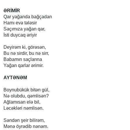
ƏRİMİR
Qar yağanda bağçadan
Hamı evə tələsir
Saçımıza yağan qar,
İsti duycaq əriyir
Deyirəm ki, görəsən,
Bu nə sirdir, bu nə sirr,
Babamın saçlarına
Yağan qarlar ərimir.
AYTƏNƏM
Boynubükük bitən gül,
Nə olubdu, qəmlisən?
Ağlamısan elə bil,
Ləcəkləri nəmlisən.
Səndən şeir bilirəm,
Mənə öyrədib nənəm.