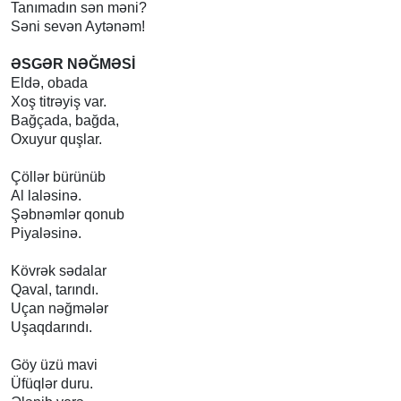
Tanımadın sən məni?
Səni sevən Aytənəm!
ƏSGƏR
NƏĞMƏSİ
Eldə, obada
Xoş titrəyiş var.
Bağçada, bağda,
Oxuyur quşlar.
Çöllər bürünüb
Al laləsinə.
Şəbnəmlər qonub
Piyaləsinə.
Kövrək sədalar
Qaval, tarındı.
Uçan nəğmələr
Uşaqdarındı.
Göy üzü mavi
Üfüqlər duru.