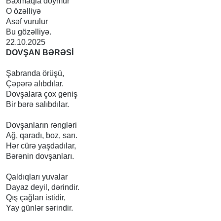
Baxmaqla doymur
O özəlliyə
Asəf vurulur
Bu gözəlliyə.
22.10.2025
DOVŞAN BƏRƏSİ
Şabranda örüşü,
Çəpərə alıbdılar.
Dovşalara çox geniş
Bir bərə salıbdılar.
Dovşanların rəngləri
Ağ, qaradı, boz, sarı.
Hər cürə yaşdadılar,
Bərənin dovşanları.
Qaldıqları yuvalar
Dayaz deyil, dərindir.
Qış çağları istidir,
Yay günlər sərindir.