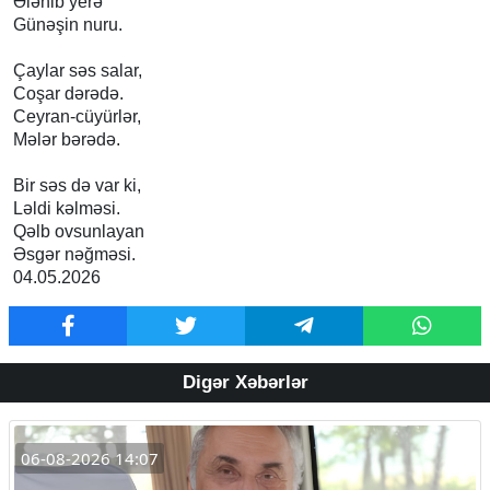
Ələnib yerə
Günəşin nuru.
Çaylar səs salar,
Coşar dərədə.
Ceyran-cüyürlər,
Mələr bərədə.
Bir səs də var ki,
Ləldi kəlməsi.
Qəlb ovsunlayan
Əsgər nəğməsi.
04.05.2026
Digər Xəbərlər
06-08-2026 14:07