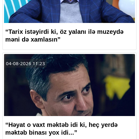
“Tarix istəyirdi ki, öz yalanı ilə muzeydə
məni də xamlasın”
04-08-2026 11:23
“Həyat o vaxt məktəb idi ki, heç yerdə
məktəb binası yox idi...”