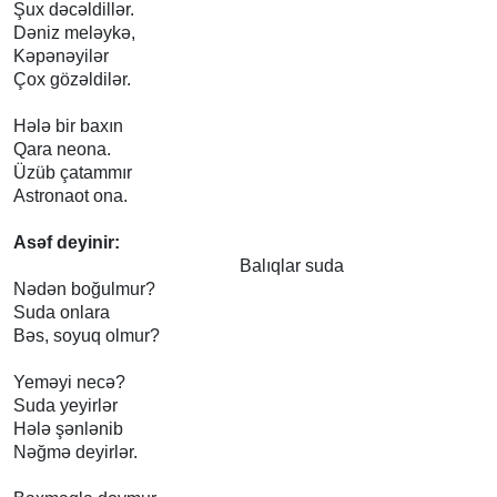
Şux dəcəldillər.
Dəniz meləykə,
Kəpənəyilər
Çox gözəldilər.
Hələ bir baxın
Qara neona.
Üzüb çatammır
Astronaot ona.
Asəf deyinir:
Balıqlar suda
Nədən boğulmur?
Suda onlara
Bəs, soyuq olmur?
Yeməyi necə?
Suda yeyirlər
Hələ şənlənib
Nəğmə deyirlər.