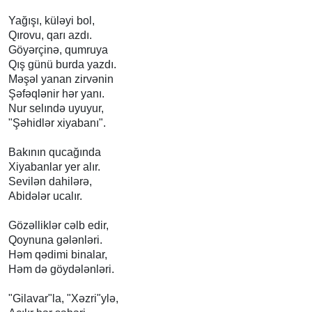
Yağışı, küləyi bol,
Qırovu, qarı azdı.
Göyərçinə, qumruya
Qış günü burda yazdı.
Məşəl yanan zirvənin
Şəfəqlənir hər yanı.
Nur selındə uyuyur,
"Şəhidlər xiyabanı".
Bakının qucağında
Xiyabanlar yer alır.
Sevilən dahilərə,
Abidələr ucalır.
Gözəlliklər cəlb edir,
Qoynuna gələnləri.
Həm qədimi binalar,
Həm də göydələnləri.
"Gilavar"la, "Xəzri"ylə,