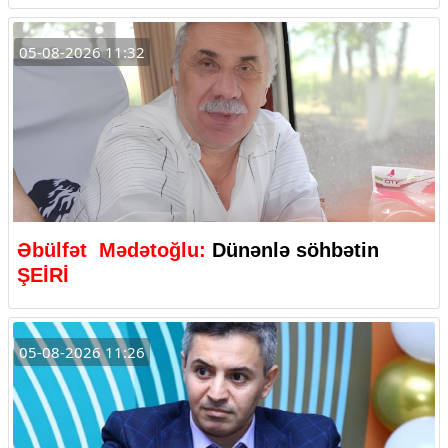
05-08-2026 11:32
Əbülfət Mədətoğlu:
Dünənlə söhbətin
ŞEİRİ
05-08-2026 11:26