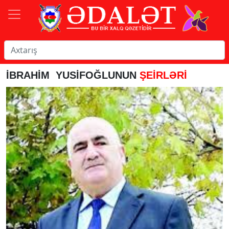
İBRAH
İ
M YUSİFOĞLUNUN
ŞEİRLƏRİ