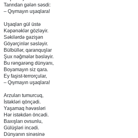
Tanrıdan gələn səsdi:
– Qıymayın uşaqlara!
Uşaqları gül üstə
Kəpənəklər gözləyir.
Səkilərdə gəzişən
Göyərçinlər səsləyir.
Bülbüllər, qaranquşlar
Şux nəğmələr bəsləyir.
Bu rəngarəng dünyanı,
Boyamayın siz qara.
Ey faşist-terrorçular,
– Qıymayın uşaqlara!
Arzuları tumurcuq,
İstəkləri qönçədi.
Yaşamaq həvəsləri
Hər istəkdən öncədi.
Baxışları ovsunlu,
Gülüşləri incədi.
Dünyanın sinəsinə