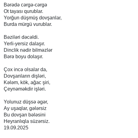
Bərədə cərgə-cərgə
Ot tayası qurublar.
Yorğun düşmüş dovşanlar,
Burda mürgü vurublar.
Bəziləri dəcəldi.
Yerli-yersiz dalaşır.
Dinclik nədir bilməzlər
Bərə boyu dolaşır.
Çox incə olsalar da,
Dovşanların dişləri,
Kələm, kök, ağac şiri,
Çeynəməkdir işləri.
Yolunuz düşsə əgər,
Ay uşaqlar, gələrsiz
Bu dovşan bələsini
Heyranlıqla süzərsiz.
19.09.2025