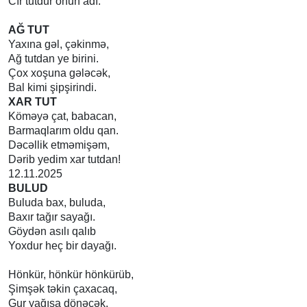
Cır tutdur onun adı.
AĞ TUT
Yaxına gəl, çəkinmə,
Ağ tutdan ye birini.
Çox xoşuna gələcək,
Bal kimi şipşirindi.
XAR TUT
Köməyə çat, babacan,
Barmaqlarım oldu qan.
Dəcəllik etməmişəm,
Dərib yedim xar tutdan!
12.11.2025
BULUD
Buluda bax, buluda,
Baxır tağır sayağı.
Göydən asılı qalıb
Yoxdur heç bir dayağı.
Hönkür, hönkür hönkürüb,
Şimşək təkin çaxacaq,
Gur yağışa dönəcək.