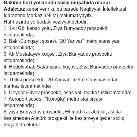
Bakının bəzi yollarında sıxlıq müşahidə olunur.
Adalet.az
xəbər verir ki, bu barədə Nəqliyyatı İntellektual
İdarəetmə Mərkəzi (NİİM) məlumat yayıb.
Hal-hazırda yollardakı vəziyyət belədir:
1. 1-ci Göl kənarı yolu, Ziya Bünyadov prospekti
istiqamətində;
2. Bakı-Sumqayıt şosesi, "20 Yanvar" metro stansiyası
istiqamətində;
3. Alı Mustafayev küçəsi, Ziya Bünyadov prospekti
istiqamətində;
4. Əbdülvahab Salamzadə küçəsi, Ziya Bünyadov prospekti
istiqamətində;
5. Tbilisi prospekti, "20 Yanvar" metro stansiyasından
mərkəz istiqamətində;
6. Heydər Əliyev prospekti, əsas yol, mərkəz istiqamətində;
7. Aeroport şosesi, "Koroğlu" metro stansiyası
istiqamətində;
8. Ziya Bünyadov prospekti, Əhməd Rəcəbli küçəsi ilə
kəsişmədən Atatürk prospekti ilə kəsişməyə qədər sıxlıq
müşahidə olunur.