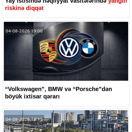
Yay istisində nəqliyyat vasitələrində
yanğın
riskinə diqqət
04-08-2026 19:00
“Volkswagen”, BMW və “Porsche”dən
böyük ixtisar qərarı
04-08-2026 18:15