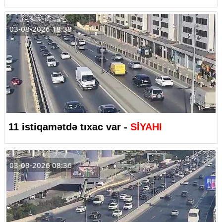
03-08-2026 18:38
11 istiqamətdə tıxac var -
SİYAHI
03-08-2026 08:36