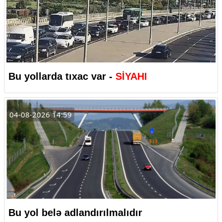
Bu yollarda tıxac var -
SİYAHI
04-08-2026 14:59
Bu yol belə adlandırılmalıdır