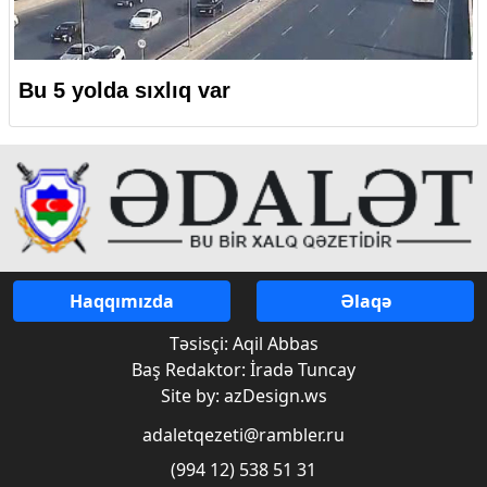
Bu 5 yolda sıxlıq var
Haqqımızda
Əlaqə
Təsisçi: Aqil Abbas
Baş Redaktor: İradə Tuncay
Site by: azDesign.ws
adaletqezeti@rambler.ru
(994 12) 538 51 31