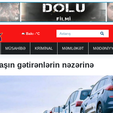
Bakı -°C
MÜSAHİBƏ
KRİMİNAL
MƏMLƏKƏT
MƏDƏNİY
şın gətirənlərin nəzərinə