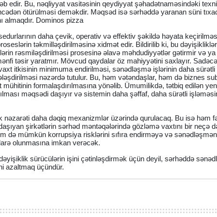
əb edir. Bu, nəqliyyat vasitəsinin qeydiyyat şəhadətnaməsindəki texni
öncədən ötürülməsi deməkdir. Məqsəd isə sərhəddə yaranan süni tıxac
nı almaqdır. Dominos pizza
rlarının daha çevik, operativ və effektiv şəkildə həyata keçirilməsi
oseslərin təkmilləşdirilməsinə xidmət edir. Bildirilib ki, bu dəyişikliklər
lərin rəsmiləşdirilməsi prosesinə əlavə məhdudiyyətlər gətirmir və ya
ənfi təsir yaratmır. Mövcud qaydalar öz mahiyyətini saxlayır. Sadəcə
t itkisinin minimuma endirilməsi, sənədləşmə işlərinin daha sürətli
əşdirilməsi nəzərdə tutulur. Bu, həm vətəndaşlar, həm də biznes sub
mühitinin formalaşdırılmasına yönəlib. Ümumilikdə, tətbiq edilən yeni
rılması məqsədi daşıyır və sistemin daha şəffaf, daha sürətli işləməsi
k nəzarəti daha dəqiq mexanizmlər üzərində qurulacaq. Bu isə həm fə
 daşıyan şirkətlərin sərhəd məntəqələrində gözləmə vaxtını bir neçə d
 həm də mümkün korrupsiya risklərini sıfıra endirməyə və sənədləşmən
idarə olunmasına imkan verəcək.
əyişiklik sürücülərin işini çətinləşdirmək üçün deyil, sərhəddə sənə
sini azaltmaq üçündür.