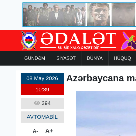
GÜNDƏM
SİYASƏT
DÜNYA
HÜQUQ
Azərbaycana ma
08 May 2026
10:39
394
AVTOMABİL
A+
A-