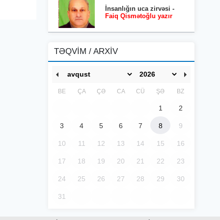
İnsanlığın uca zirvəsi -
Faiq Qismətoğlu yazır
TƏQVİM / ARXİV
BE
ÇA
ÇƏ
CA
CÜ
ŞƏ
BZ
1
2
3
4
5
6
7
8
9
10
11
12
13
14
15
16
17
18
19
20
21
22
23
24
25
26
27
28
29
30
31