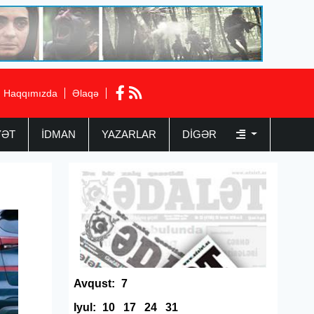
Haqqımızda
Əlaqə
YƏT
İDMAN
YAZARLAR
DIGƏR
Avqust:
7
Iyul:
10
17
24
31