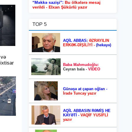
“Məkkə sazişi”:
Bu ölkələrə mesaj
verildi - Elxan Şükürlü yazır
TOP 5
AQİL ABBAS:
ƏZRAYILIN
ERKƏK-DİŞİLİYİ -
(hekayə)
 və
xtisar
Baba Mahmudoğlu:
Ceyran bala -
VİDEO
Günəşə at çapan oğlan -
İradə Tuncay yazır
AQİL ABBASIN RƏMİŞ HE
KAYƏTİ -
VAQİF YUSİFLİ
yazır