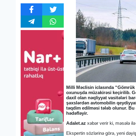
Milli Məclisin iclasında “Gömrük
oxunuşda müzakirəsi keçirilib. G
daxil olan nəqliyyat vasitələri b
şəxslərdən avtomobilin qeydiyy
təqdim edilməsi tələb olunur. Bu 
hədəfləyir.
Adalet.az
xəbər verir ki, məsələ il
Ekspertin sözlərinə görə, yeni dəy