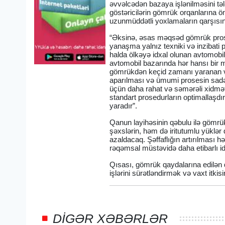
əvvəlcədən bazaya işlənilməsini təl
göstəricilərin gömrük orqanlarına 
uzunmüddətli yoxlamaların qarşısı
“Əksinə, əsas məqsəd gömrük prosedu
yanaşma yalnız texniki və inzibati pr
halda ölkəyə idxal olunan avtomobil
avtomobil bazarında hər hansı bir m
gömrükdən keçid zamanı yaranan vax
aparılması və ümumi prosesin sadəl
üçün daha rahat və səmərəli xidmət 
standart prosedurların optimallaşdı
yaradır”.
Qanun layihəsinin qəbulu ilə gömrü
şəxslərin, həm də iritutumlu yüklər
azaldacaq. Şəffaflığın artırılması
rəqəmsal müstəvidə daha etibarlı 
Qısası, gömrük qaydalarına edilən d
işlərini sürətləndirmək və vaxt itki
DIGƏR XƏBƏRLƏR