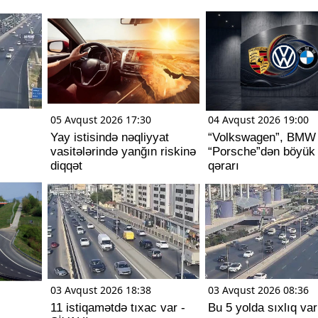
05 Avqust 2026 17:30
04 Avqust 2026 19:00
Yay istisində nəqliyyat
“Volkswagen”, BMW
vasitələrində yanğın riskinə
“Porsche”dən böyük i
diqqət
qərarı
03 Avqust 2026 18:38
03 Avqust 2026 08:36
11 istiqamətdə tıxac var -
Bu 5 yolda sıxlıq var