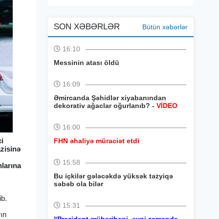
SON XƏBƏRLƏR
Bütün xəbərlər
16:10
Messinin atası öldü
16:09
Əmircanda Şəhidlər xiyabanından
dekorativ ağaclar oğurlanıb? -
VİDEO
16:00
ci
FHN əhaliyə müraciət etdi
azisinə
15:58
larına
Bu içkilər gələcəkdə yüksək təzyiqə
səbəb ola bilər
ib.
15:31
rın