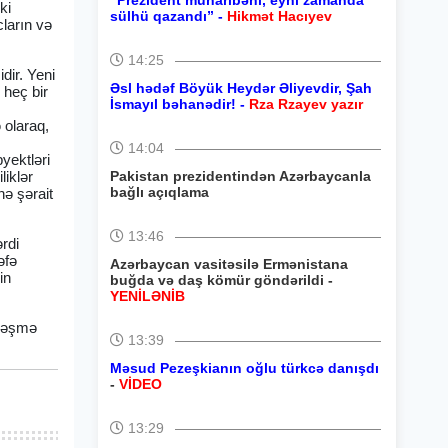
“Prezident müharibəni, eyni zamanda
ki
sülhü qazandı” -
Hikmət Hacıyev
ların və
14:25
dir. Yeni
Əsl hədəf Böyük Heydər Əliyevdir, Şah
 heç bir
İsmayıl bəhanədir! -
Rza Rzayev yazır
 olaraq,
14:04
yektləri
liklər
Pakistan prezidentindən Azərbaycanla
bağlı açıqlama
nə şərait
13:46
rdi
əfə
Azərbaycan vasitəsilə Ermənistana
in
buğda və daş kömür göndərildi -
YENİLƏNİB
dləşmə
13:39
Məsud Pezeşkianın oğlu türkcə danışdı
-
VİDEO
13:29