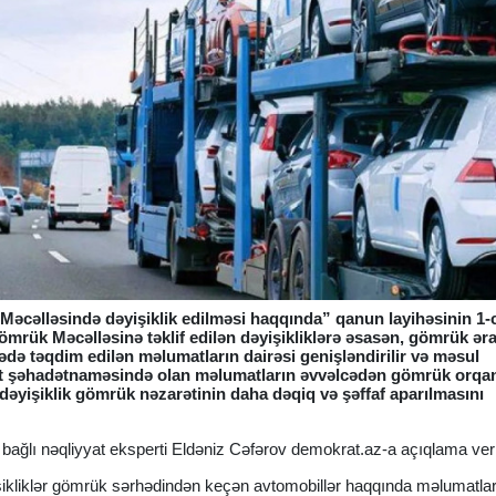
 Məcəlləsində dəyişiklik edilməsi haqqında” qanun layihəsinin 1-
ömrük Məcəlləsinə təklif edilən dəyişikliklərə əsasən, gömrük ər
arədə təqdim edilən məlumatların dairəsi genişləndirilir və məsul
at şəhadətnaməsində olan məlumatların əvvəlcədən gömrük orqan
dəyişiklik gömrük nəzarətinin daha dəqiq və şəffaf aparılmasını
ə bağlı nəqliyyat eksperti Eldəniz Cəfərov demokrat.az-a açıqlama ver
işikliklər gömrük sərhədindən keçən avtomobillər haqqında məlumatla