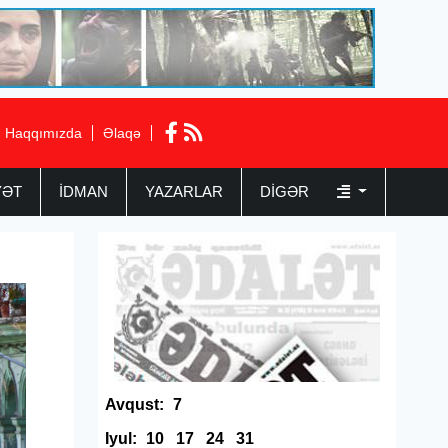
Haqqımızda
Əlaqə
YƏT
İDMAN
YAZARLAR
DIGƏR
Avqust:
7
Iyul:
10
17
24
31