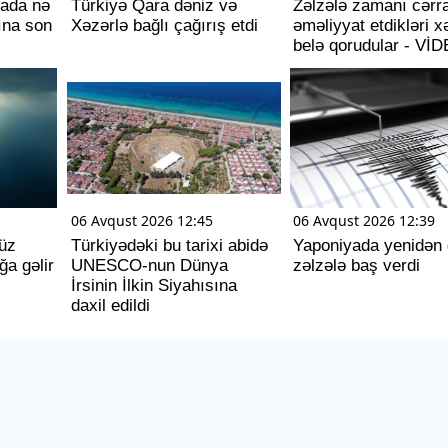
pada nə
Türkiyə Qara dəniz və
Zəlzələ zamanı cərra
ına son
Xəzərlə bağlı çağırış etdi
əməliyyat etdikləri x
belə qorudular - Vİ
06 Avqust 2026 12:45
06 Avqust 2026 12:39
üz
Türkiyədəki bu tarixi abidə
Yaponiyada yenidən 
ğa gəlir
UNESCO-nun Dünya
zəlzələ baş verdi
İrsinin İlkin Siyahısına
daxil edildi