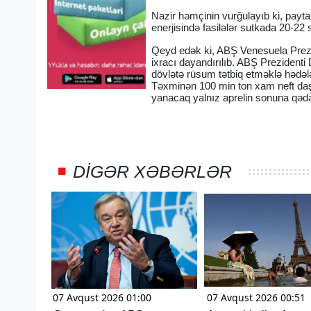
Nazir həmçinin vurğulayıb ki, payta
enerjisində fasilələr sutkada 20-22 
Qeyd edək ki, ABŞ Venesuela Prezi
ixracı dayandırılıb. ABŞ Prezident
dövlətə rüsum tətbiq etməklə hədəl
Təxminən 100 min ton xam neft daşı
yanacaq yalnız aprelin sonuna qədər
DIGƏR XƏBƏRLƏR
07 Avqust 2026 01:00
07 Avqust 2026 00:51