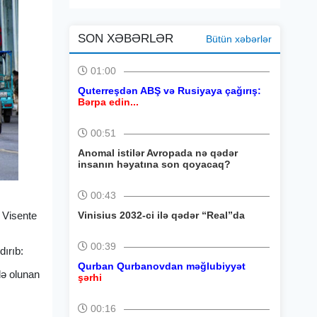
SON XƏBƏRLƏR
Bütün xəbərlər
01:00
Quterreşdən ABŞ və Rusiyaya çağırış:
Bərpa edin...
00:51
Anomal istilər Avropada nə qədər
insanın həyatına son qoyacaq?
00:43
 Visente
Vinisius 2032-ci ilə qədər “Real”da
00:39
dırıb:
Qurban Qurbanovdan məğlubiyyət
də olunan
şərhi
00:16