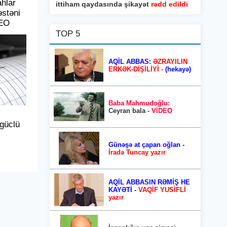
hlar
ittiham qaydasında şikayət
rədd edildi
əstəni
DEO
TOP 5
AQİL ABBAS:
ƏZRAYILIN
ERKƏK-DİŞİLİYİ -
(hekayə)
Baba Mahmudoğlu:
Ceyran bala -
VİDEO
güclü
Günəşə at çapan oğlan -
İradə Tuncay yazır
AQİL ABBASIN RƏMİŞ HE
KAYƏTİ -
VAQİF YUSİFLİ
yazır