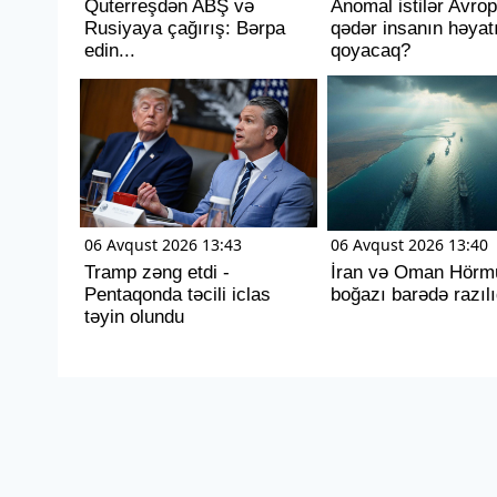
Quterreşdən ABŞ və
Anomal istilər Avro
Rusiyaya çağırış: Bərpa
qədər insanın həyat
edin...
qoyacaq?
06 Avqust 2026 13:43
06 Avqust 2026 13:40
Tramp zəng etdi -
İran və Oman Hörm
Pentaqonda təcili iclas
boğazı barədə razılı
təyin olundu