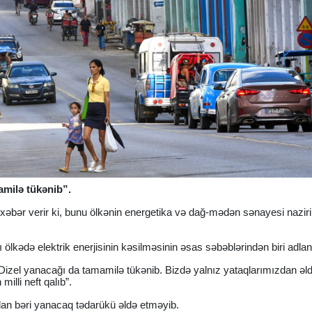
amilə tükənib”.
 xəbər verir ki, bunu ölkənin energetika və dağ-mədən sənayesi naziri
ölkədə elektrik enerjisinin kəsilməsinin əsas səbəblərindən biri adlan
zel yanacağı da tamamilə tükənib. Bizdə yalnız yataqlarımızdan əl
illi neft qalıb”.
an bəri yanacaq tədarükü əldə etməyib.