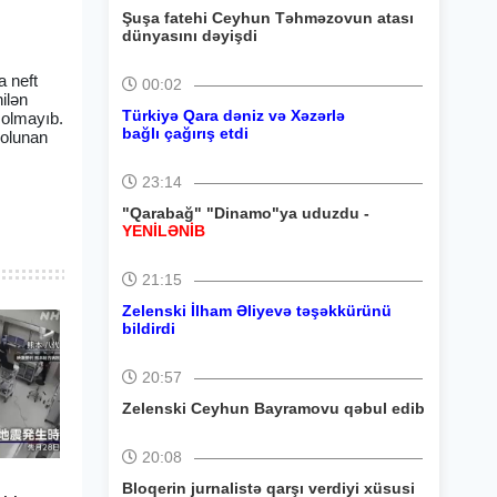
Şuşa fatehi Ceyhun Təhməzovun atası
dünyasını dəyişdi
 neft
00:02
ilən
Türkiyə Qara dəniz və Xəzərlə
 olmayıb.
bağlı çağırış etdi
 olunan
23:14
"Qarabağ" "Dinamo"ya uduzdu -
YENİLƏNİB
21:15
Zelenski İlham Əliyevə təşəkkürünü
bildirdi
20:57
Zelenski Ceyhun Bayramovu qəbul edib
20:08
Bloqerin jurnalistə qarşı verdiyi xüsusi