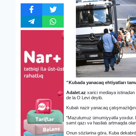
“Kubada yanacaq ehtiyatları tam
Adalet.az
xarici mediaya istinadən
de la O Levi deyib.
Kubalı nazir yanacaq çatışmazlığını 
“Mazutumuz ümumiyyətlə yoxdur. Di
səmt qazı və hasilatı artmaqda olan m
Onun sözlərinə görə, Kuba dekabrd