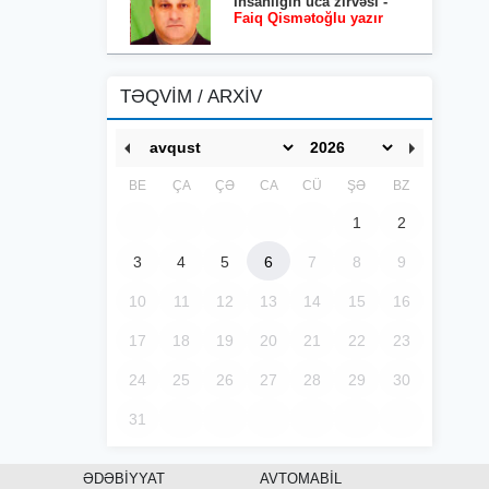
İnsanlığın uca zirvəsi -
Faiq Qismətoğlu yazır
TƏQVİM / ARXİV
BE
ÇA
ÇƏ
CA
CÜ
ŞƏ
BZ
1
2
3
4
5
6
7
8
9
10
11
12
13
14
15
16
17
18
19
20
21
22
23
24
25
26
27
28
29
30
31
ƏDƏBİYYAT
AVTOMABİL