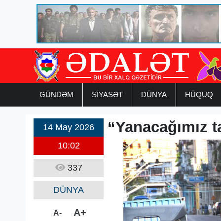
GÜNDƏM
SİYASƏT
DÜNYA
HÜQUQ
“Yanacağımız t
14 May 2026
10:02
337
DÜNYA
A+
A-