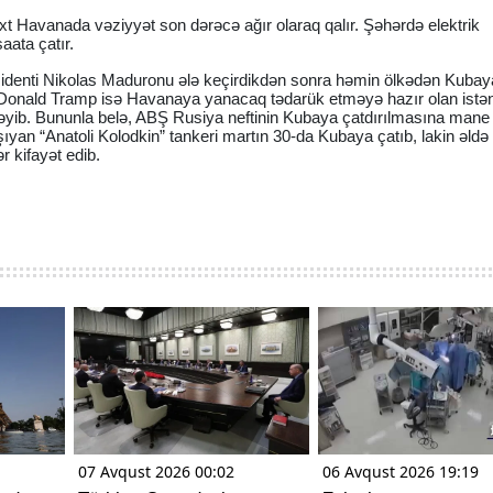
xt Havanada vəziyyət son dərəcə ağır olaraq qalır. Şəhərdə elektrik
saata çatır.
denti Nikolas Maduronu ələ keçirdikdən sonra həmin ölkədən Kubaya
i Donald Tramp isə Havanaya yanacaq tədarük etməyə hazır olan istən
əyib. Bununla belə, ABŞ Rusiya neftinin Kubaya çatdırılmasına mane
yan “Anatoli Kolodkin” tankeri martın 30-da Kubaya çatıb, lakin əldə
 kifayət edib.
07 Avqust 2026 00:02
06 Avqust 2026 19:19