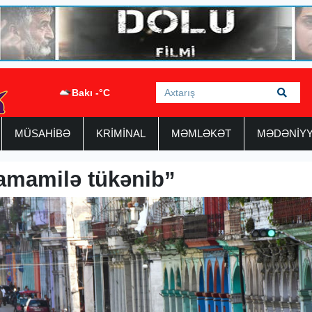
Bakı -°C
MÜSAHİBƏ
KRİMİNAL
MƏMLƏKƏT
MƏDƏNİY
amamilə tükənib”