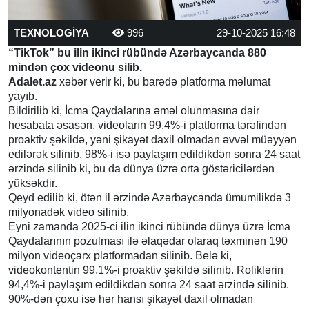
TEXNOLOGİYA
996
29-10-2025 16:48
“TikTok” bu ilin ikinci rübündə Azərbaycanda 880
mindən çox videonu silib.
Adalet.az
xəbər verir ki, bu barədə platforma məlumat
yayıb.
Bildirilib ki, İcma Qaydalarına əməl olunmasına dair
hesabata əsasən, videoların 99,4%-i platforma tərəfindən
proaktiv şəkildə, yəni şikayət daxil olmadan əvvəl müəyyən
edilərək silinib. 98%-i isə paylaşım edildikdən sonra 24 saat
ərzində silinib ki, bu da dünya üzrə orta göstəricilərdən
yüksəkdir.
Qeyd edilib ki, ötən il ərzində Azərbaycanda ümumilikdə 3
milyonadək video silinib.
Eyni zamanda 2025-ci ilin ikinci rübündə dünya üzrə İcma
Qaydalarının pozulması ilə əlaqədar olaraq təxminən 190
milyon videoçarx platformadan silinib. Belə ki,
videokontentin 99,1%-i proaktiv şəkildə silinib. Roliklərin
94,4%-i paylaşım edildikdən sonra 24 saat ərzində silinib.
90%-dən çoxu isə hər hansı şikayət daxil olmadan