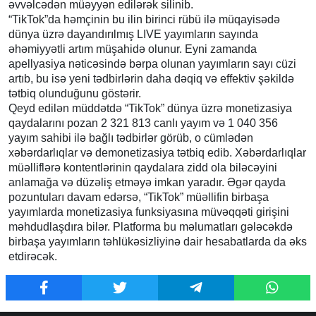
əvvəlcədən müəyyən edilərək silinib.
“TikTok”da həmçinin bu ilin birinci rübü ilə müqayisədə
dünya üzrə dayandırılmış LIVE yayımların sayında
əhəmiyyətli artım müşahidə olunur. Eyni zamanda
apellyasiya nəticəsində bərpa olunan yayımların sayı cüzi
artıb, bu isə yeni tədbirlərin daha dəqiq və effektiv şəkildə
tətbiq olunduğunu göstərir.
Qeyd edilən müddətdə “TikTok” dünya üzrə monetizasiya
qaydalarını pozan 2 321 813 canlı yayım və 1 040 356
yayım sahibi ilə bağlı tədbirlər görüb, o cümlədən
xəbərdarlıqlar və demonetizasiya tətbiq edib. Xəbərdarlıqlar
müəlliflərə kontentlərinin qaydalara zidd ola biləcəyini
anlamağa və düzəliş etməyə imkan yaradır. Əgər qayda
pozuntuları davam edərsə, “TikTok” müəllifin birbaşa
yayımlarda monetizasiya funksiyasına müvəqqəti girişini
məhdudlaşdıra bilər. Platforma bu məlumatları gələcəkdə
birbaşa yayımların təhlükəsizliyinə dair hesabatlarda da əks
etdirəcək.