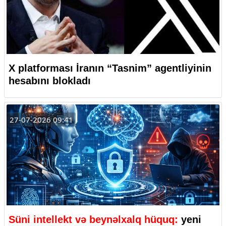
X platforması İranın “Tasnim” agentliyinin
hesabını blokladı
27-07-2026 09:41
Süni intellekt və beynəlxalq hüquq:
yeni