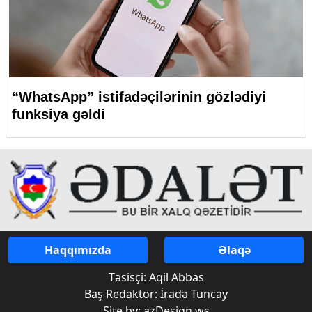
“WhatsApp” istifadəçilərinin gözlədiyi
funksiya gəldi
Haqqımızda
Əlaqə
Təsisçi: Aqil Abbas
Baş Redaktor: İradə Tuncay
Site by: azDesign.ws