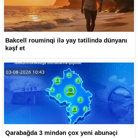
Bakcell rouminqi ilə yay tətilində dünyanı
kəşf et
03-08-2026 10:43
Qarabağda 3 mindən çox yeni abunəçi