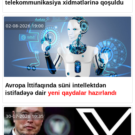
telekommunikasiya xidmətlərinə qoşuldu
02-08-2026 19:00
Avropa İttifaqında süni intellektdən
istifadəyə dair
yeni qaydalar hazırlandı
30-07-2026 10:35