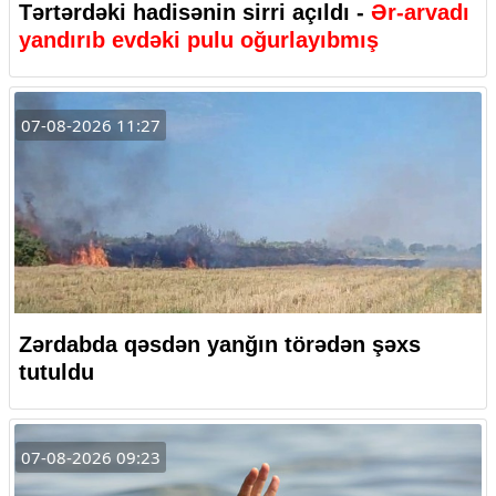
Tərtərdəki hadisənin sirri açıldı -
Ər-arvadı
yandırıb evdəki pulu oğurlayıbmış
07-08-2026 11:27
Zərdabda qəsdən yanğın törədən şəxs
tutuldu
07-08-2026 09:23