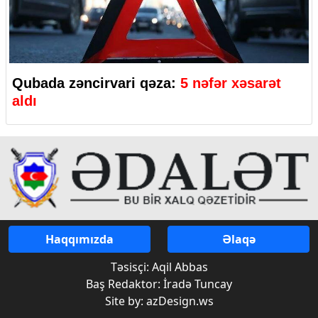
Qubada zəncirvari qəza:
5 nəfər xəsarət
aldı
Haqqımızda
Əlaqə
Təsisçi: Aqil Abbas
Baş Redaktor: İradə Tuncay
Site by: azDesign.ws