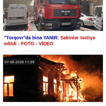
"Torqovı"da bina YANIR:
Sakinlər təxliyə
edildi - FOTO - VİDEO
07-08-2026 11:39