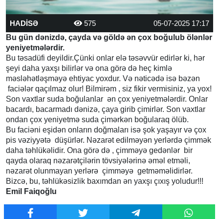
HADİSƏ
575
05-07-2025 17:17
Bu gün dənizdə, çayda və göldə ən çox boğulub ölənlər
yeniyetmələrdir.
Bu təsadüfi deyildir.Çünki onlar elə təsəvvür edirlər ki, hər
şeyi daha yaxşı bilirlər və ona görə də heç kimlə
məsləhətləşməyə ehtiyac yoxdur. Və nəticədə isə bəzən
faciələr qaçılmaz olur! Bilmirəm , siz fikir vermisiniz, ya yox!
Son vaxtlar suda boğulanlar ən çox yeniyetmələrdir. Onlar
bacardı, bacarmadı dənizə, çaya girib çimirlər. Son vaxtlar
ondan çox yeniyetmə suda çimərkən boğularaq ölüb.
Bu faciəni eşidən onların doğmaları isə şok yaşayır və çox
pis vəziyyətə düşürlər. Nəzarət edilməyən yerlərdə çimmək
daha təhlükəlidir. Ona görə də , çimməyə gedənlər bir
qayda olaraq nəzarətçilərin tövsiyələrinə əməl etməli,
nəzarət olunmayan yerlərə çimməyə getməməlidirlər.
Bizcə, bu, təhlükəsizlik baxımdan ən yaxşı çıxış yoludur!!!
Emil Faiqoğlu