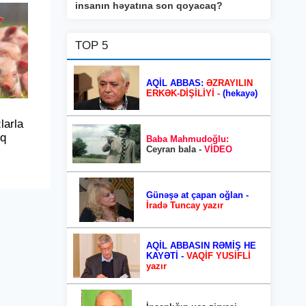
insanın həyatına son qoyacaq?
TOP 5
AQİL ABBAS:
ƏZRAYILIN
ERKƏK-DİŞİLİYİ -
(hekayə)
larla
nq
Baba Mahmudoğlu:
Ceyran bala -
VİDEO
Günəşə at çapan oğlan -
İradə Tuncay yazır
AQİL ABBASIN RƏMİŞ HE
KAYƏTİ -
VAQİF YUSİFLİ
yazır