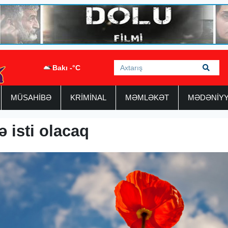
Bakı -°C
MÜSAHİBƏ
KRİMİNAL
MƏMLƏKƏT
MƏDƏNİY
 isti olacaq