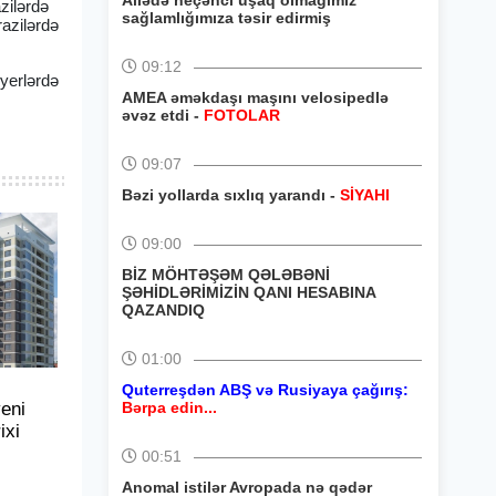
Ailədə neçənci uşaq olmağımız
zilərdə
sağlamlığımıza təsir edirmiş
razilərdə
09:12
 yerlərdə
AMEA əməkdaşı maşını velosipedlə
əvəz etdi -
FOTOLAR
09:07
Bəzi yollarda sıxlıq yarandı -
SİYAHI
09:00
BİZ MÖHTƏŞƏM QƏLƏBƏNİ
ŞƏHİDLƏRİMİZİN QANI HESABINA
QAZANDIQ
01:00
Quterreşdən ABŞ və Rusiyaya çağırış:
eni
Bərpa edin...
ixi
00:51
Anomal istilər Avropada nə qədər