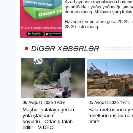
Azərbaycanın rayonlarında havanın 
qısamüddətli yağış yağacağı, şimşə
duman olacaq. Mülayim şərq küləy
Havanın temperaturu gecə 20-25° ist
28-30° isti olacaq.
DIGƏR XƏBƏRLƏR
06 Avqust 2026 19:39
05 Avqust 2026 19:15
Məşhur şəlaləyə gedən
Bakı metrosunda ye
yola şlaqbaum
tunellərin inşası nə 
qoyuldu - Ödəniş tələb
bitir?
edilir - VİDEO