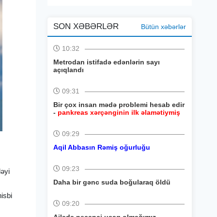
SON XƏBƏRLƏR
Bütün xəbərlər
10:32
Metrodan istifadə edənlərin sayı
açıqlandı
09:31
Bir çox insan mədə problemi hesab edir
-
pankreas xərçənginin ilk əlamətiymiş
09:29
Aqil Abbasın Rəmiş oğurluğu
09:23
əyi
Daha bir gənc suda boğularaq öldü
isbi
09:20