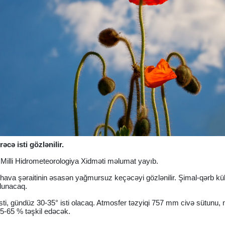
cə isti gözlənilir.
ə Milli Hidrometeorologiya Xidməti məlumat yayıb.
ava şəraitinin əsasən yağmursuz keçəcəyi gözlənilir. Şimal-qərb kül
olunacaq.
ti, gündüz 30-35° isti olacaq. Atmosfer təzyiqi 757 mm civə sütunu, n
5-65 % təşkil edəcək.