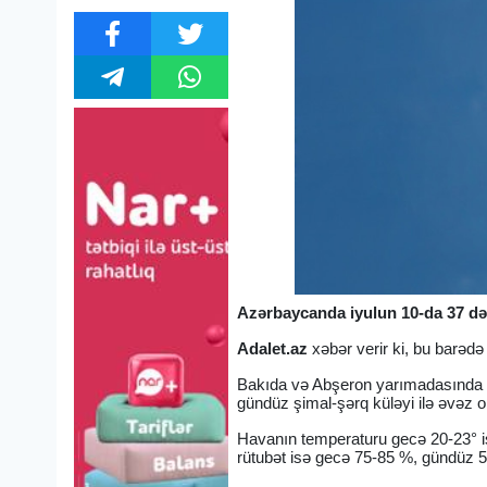
Azərbaycanda iyulun 10-da 37 dərə
Adalet.az
xəbər verir ki, bu barəd
Bakıda və Abşeron yarımadasında h
gündüz şimal-şərq küləyi ilə əvəz 
Havanın temperaturu gecə 20-23° is
rütubət isə gecə 75-85 %, gündüz 5