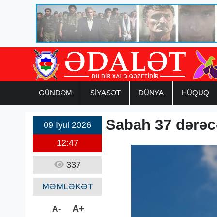
GÜNDƏM
SİYASƏT
DÜNYA
HÜQUQ
Sabah 37 dərəcə
09 Iyul 2026
12:47
337
MƏMLƏKƏT
A+
A-