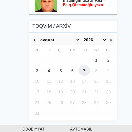
İnsanlığın uca zirvəsi -
Faiq Qismətoğlu yazır
TƏQVİM / ARXİV
BE
ÇA
ÇƏ
CA
CÜ
ŞƏ
BZ
1
2
3
4
5
6
7
8
9
10
11
12
13
14
15
16
17
18
19
20
21
22
23
24
25
26
27
28
29
30
31
ƏDƏBİYYAT
AVTOMABİL