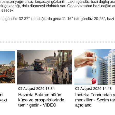
əsasən yağmursuz keçəcəyi gözlənilir. Lakin gündüz bəzi dağlıq əra
k çaxacağı, dolu düşəcəyi ehtimalı var. Gecə və səhər bəzi dağlıq ə
i əsəcək.
i, gündüz 32-37° isti, dağlarda gecə 11-16° isti, gündüz 20-25°, bəzi
05 Avqust 2026 18:34
05 Avqust 2026 14:48
ni
Hazırda Bakının bütün
İpoteka Fondundan y
vaxt
küçə və prospektlərində
mənzillər - Seçim tar
təmir gedir - VİDEO
açıqlandı