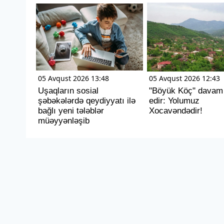
05 Avqust 2026 13:48
05 Avqust 2026 12:43
Uşaqların sosial
"Böyük Köç" davam
şəbəkələrdə qeydiyyatı ilə
edir: Yolumuz
bağlı yeni tələblər
Xocavəndədir!
müəyyənləşib