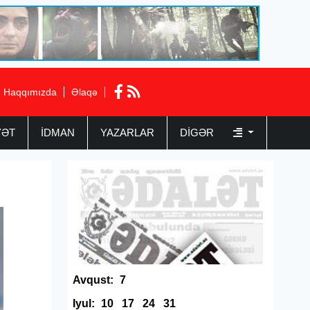
Haqqımızda
Əlaqə
YƏT
İDMAN
YAZARLAR
DIGƏR
Avqust:
7
Iyul:
10
17
24
31