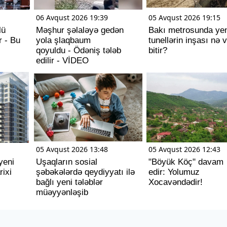
06 Avqust 2026 19:39
05 Avqust 2026 19:15
lü
Məşhur şəlaləyə gedən
Bakı metrosunda yen
r - Bu
yola şlaqbaum
tunellərin inşası nə 
qoyuldu - Ödəniş tələb
bitir?
edilir - VİDEO
05 Avqust 2026 13:48
05 Avqust 2026 12:43
yeni
Uşaqların sosial
"Böyük Köç" davam
rixi
şəbəkələrdə qeydiyyatı ilə
edir: Yolumuz
bağlı yeni tələblər
Xocavəndədir!
müəyyənləşib