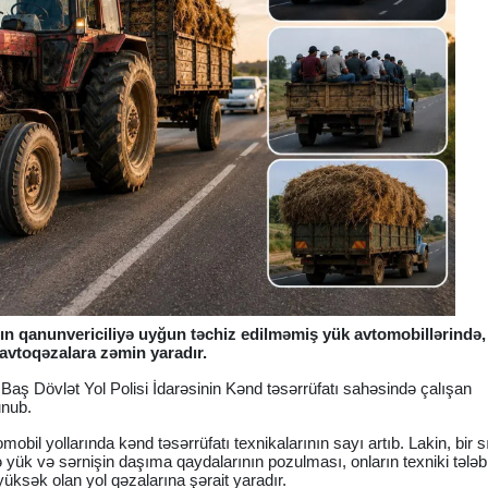
rın qanunvericiliyə uyğun təchiz edilməmiş yük avtomobillərində,
avtoqəzalara zəmin yaradır.
 Baş Dövlət Yol Polisi İdarəsinin Kənd təsərrüfatı sahəsində çalışan
unub.
mobil yollarında kənd təsərrüfatı texnikalarının sayı artıb. Lakin, bir s
ilə yük və sərnişin daşıma qaydalarının pozulması, onların texniki tələb
üksək olan yol qəzalarına şərait yaradır.