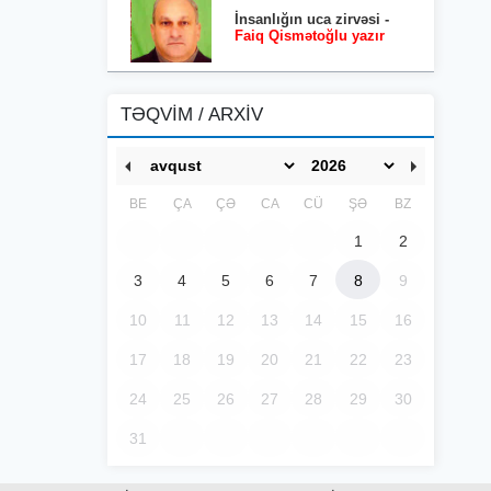
İnsanlığın uca zirvəsi -
Faiq Qismətoğlu yazır
TƏQVİM / ARXİV
BE
ÇA
ÇƏ
CA
CÜ
ŞƏ
BZ
1
2
3
4
5
6
7
8
9
10
11
12
13
14
15
16
17
18
19
20
21
22
23
24
25
26
27
28
29
30
31