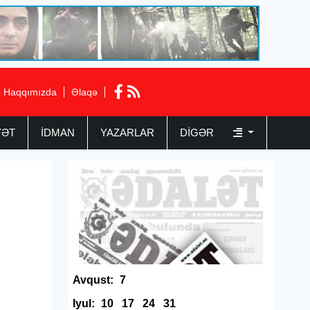
Haqqımızda
Əlaqə
YƏT
İDMAN
YAZARLAR
DIGƏR
Avqust:
7
Iyul:
10
17
24
31