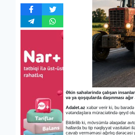
Əkin sahələrində çalışan insanla
və ya qoşqularda daşınması ağır 
Adalet.az
xəbər verir ki, bu barədə
vətəndaşlara müraciətində qeyd ol
Bildirilib ki, mövsümlə əlaqədar avto
hallarda bu tip nəqliyyat vasitələri 
cavab verməməsi ağırlıq dərəcəsi y