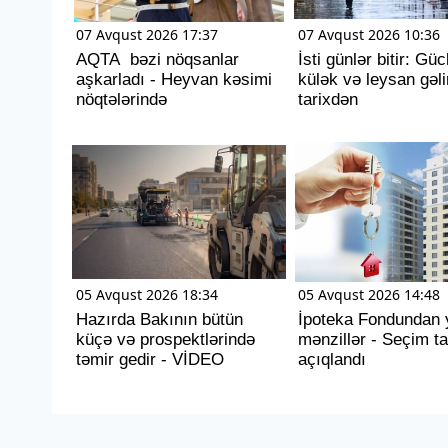
07 Avqust 2026 17:37
07 Avqust 2026 10:36
AQTA bəzi nöqsanlar
İsti günlər bitir: Güc
aşkarladı - Heyvan kəsimi
külək və leysan gəli
nöqtələrində
tarixdən
05 Avqust 2026 18:34
05 Avqust 2026 14:48
Hazırda Bakının bütün
İpoteka Fondundan 
küçə və prospektlərində
mənzillər - Seçim ta
təmir gedir - VİDEO
açıqlandı