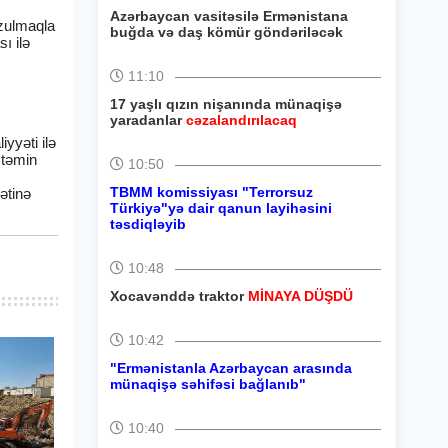
Azərbaycan vasitəsilə Ermənistana
ozulmaqla
buğda və daş kömür göndəriləcək
ı ilə
11:10
17 yaşlı qızın nişanında münaqişə
yaradanlar
cəzalandırılacaq
iyyəti ilə
n təmin
10:50
TBMM komissiyası "Terrorsuz
qətinə
Türkiyə"yə dair qanun layihəsini
təsdiqləyib
10:48
Xocavənddə traktor
MİNAYA DÜŞDÜ
10:42
"Ermənistanla Azərbaycan arasında
münaqişə səhifəsi bağlanıb"
10:40