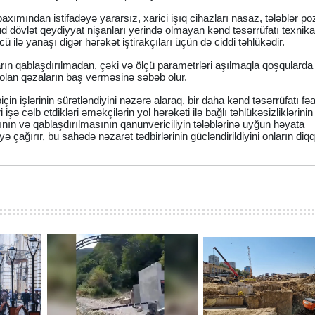
k baxımından istifadəyə yararsız, xarici işıq cihazları nasaz, tələblər p
d dövlət qeydiyyat nişanları yerində olmayan kənd təsərrüfatı texnikas
 ilə yanaşı digər hərəkət iştirakçıları üçün də ciddi təhlükədir.
arın qablaşdırılmadan, çəki və ölçü parametrləri aşılmaqla qoşqularda
olan qəzaların baş verməsinə səbəb olur.
çin işlərinin sürətləndiyini nəzərə alaraq, bir daha kənd təsərrüfatı fəal
 işə cəlb etdikləri əməkçilərin yol hərəkəti ilə bağlı təhlükəsizliklərini
ın və qablaşdırılmasının qanunvericiliyin tələblərinə uyğun həyata
ə çağırır, bu sahədə nəzarət tədbirlərinin gücləndirildiyini onların diq