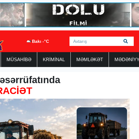
Bakı -°C
MÜSAHİBƏ
KRİMİNAL
MƏMLƏKƏT
MƏDƏNİY
əsərrüfatında
RACİƏT