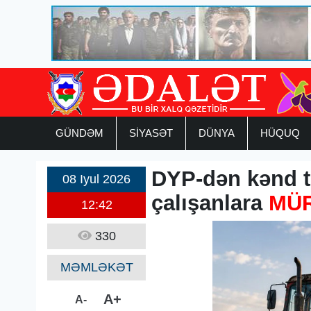
GÜNDƏM
SİYASƏT
DÜNYA
HÜQUQ
DYP-dən kənd t
08 Iyul 2026
çalışanlara
MÜ
12:42
330
MƏMLƏKƏT
A+
A-