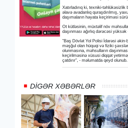
Xatırladırıq ki, texniki-təhlükəsizli
əlavə avadanlıq quraşdırılmış, yaxu
daşımaların həyata keçiriməsi sürücü
Ot kütləsinin, müxtəlif növ məhsull
daşınması ağırlıq dərəcəsi yüksək 
"Baş Dövlət Yol Polisi İdarəsi əkin-bi
məşğul olan hüquqi və fiziki şəxsləri
olunmasına, məhsulların daşınmasın
keçirilməsinə xüsusi diqqət yetirməy
çatdırır", - məlumatda qeyd olunub.
DIGƏR XƏBƏRLƏR