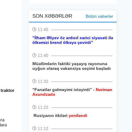
SON XƏBƏRLƏR
Bütün xəbərlər
11:45
“İlham Əliyev öz ardıcıl xarici siyasəti ilə
ölkəmizi brend ölkəyə çevirdi”
11:40
Müəllimlərin faktiki yaşayış rayonuna
uyğun olaraq vakansiya seçimi başladı
11:32
“Fanatlar gəlməyimi istəyirdi” -
Nəriman
 traktor
Axundzadə
11:22
Rusiyanın itkiləri
yeniləndi
ıra
lərə
11:12