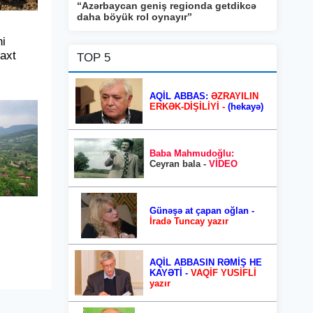
“Azərbaycan geniş regionda getdikcə
daha böyük rol oynayır”
i
vaxt
TOP 5
AQİL ABBAS:
ƏZRAYILIN
ERKƏK-DİŞİLİYİ -
(hekayə)
Baba Mahmudoğlu:
Ceyran bala -
VİDEO
Günəşə at çapan oğlan -
İradə Tuncay yazır
AQİL ABBASIN RƏMİŞ HE
KAYƏTİ -
VAQİF YUSİFLİ
yazır